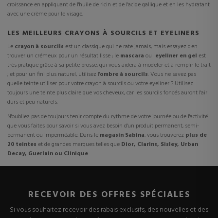
croissance en appliquant de l'huile de ricin et de l'acide gallique et en les hydratant
avec une crème pour le visage.
LES MEILLEURS CRAYONS À SOURCILS ET EYELINERS
Le
crayon à
sourcils
est un classique qui ne rate jamais, mais essayez d'en
trouver un crémeux pour un résultat lisse ; le
mascara
ou l'
eyeliner en gel
est
très pratique grâce à sa petite brosse, qui vous aidera à modeler et à remplir le trait
; et pour un fini plus naturel, utilisez l'
ombre à sourcils
. Vous ne savez pas
quelle teinte utiliser pour votre crayon à sourcils ou votre eyeliner ? Utilisez
toujours une teinte plus claire que vos cheveux, car les sourcils foncés auront l'air
durs et peu naturels.
N'oubliez pas de toujours tenir compte du rythme de votre journée ou de l'activité
que vous faites pour savoir si vous avez besoin d'un produit permanent, semi-
permanent ou imperméable. Dans le
magasin Sabina
, vous trouverez
plus de
20 teintes
et de grandes marques telles que
Dior, Clarins, Sisley, Urban
Decay, Guerlain ou Clinique
.
RECEVOIR DES OFFRES SPÉCIALES
Si vous souhaitez recevoir des rabais exclusifs, des nouvelles et des