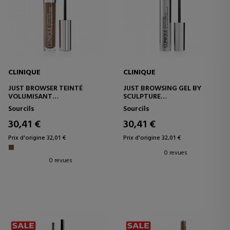
CLINIQUE
CLINIQUE
JUST BROWSER TEINTÉ
JUST BROWSING GEL BY
VOLUMISANT
SCULPTURE
TEINTURE VOLUMISANTE
VOLUMATEUR DE SOURCILS
Sourcils
Sourcils
POUR SOURCILS
TRANSPARENT
30,41 €
30,41 €
Prix d'origine 32,01 €
Prix d'origine 32,01 €
0 revues
0 revues