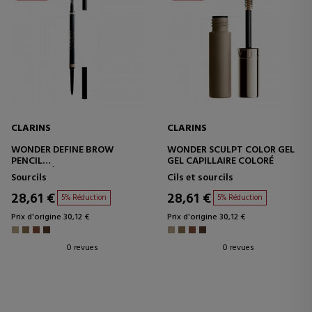
CLARINS
CLARINS
WONDER DEFINE BROW
WONDER SCULPT COLOR GEL
PENCIL
GEL CAPILLAIRE COLORÉ
CRAYON À SOURCILS
Sourcils
Cils et sourcils
28,61 €
28,61 €
5% Réduction
5% Réduction
Prix d'origine 30,12 €
Prix d'origine 30,12 €
0 revues
0 revues