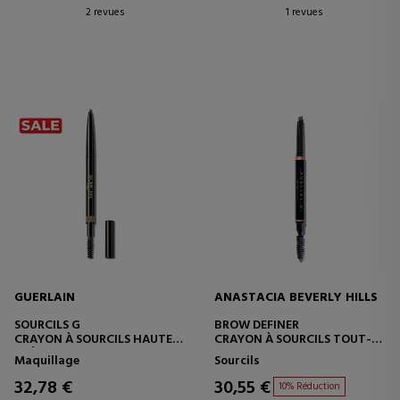
2 revues
1 revues
GUERLAIN
ANASTACIA BEVERLY HILLS
SOURCILS G
BROW DEFINER
CRAYON À SOURCILS HAUTE
CRAYON À SOURCILS TOUT-
PRÉCISION ET LONGUE TENUE
EN-UN AVEC UNE POINTE
Maquillage
Sourcils
TRIANGULAIRE.
32,78 €
30,55 €
10% Réduction