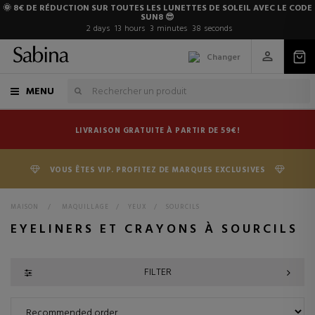
🌞 8€ DE RÉDUCTION SUR TOUTES LES LUNETTES DE SOLEIL AVEC LE CODE
SUN8 😎
2
days
13
hours
3
minutes
38
seconds
Changer
MENU
LIVRAISON GRATUITE À PARTIR DE 59€!
VOUS ÊTES VIP. PROFITEZ DE MARQUES EXCLUSIVES
MAISON
>
MAQUILLAGE
>
YEUX
>
SOURCILS
EYELINERS ET CRAYONS À SOURCILS
FILTER