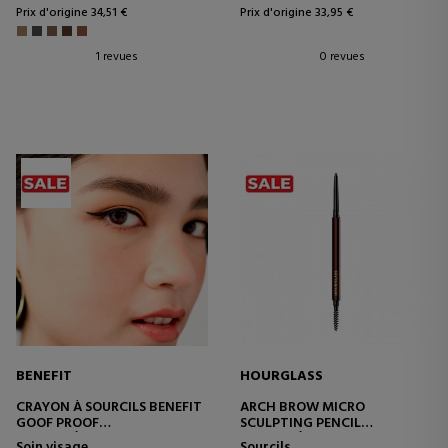
Prix d'origine 34,51 €
Prix d'origine 33,95 €
1 revues
0 revues
BENEFIT
HOURGLASS
CRAYON À SOURCILS BENEFIT
ARCH BROW MICRO
GOOF PROOF
SCULPTING PENCIL
CRAYON À SOURCILS
CRAYON À SOURCILS
Soin visage
Sourcils