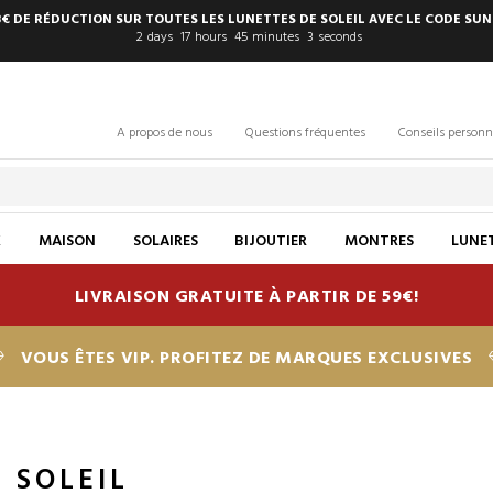
8€ DE RÉDUCTION SUR TOUTES LES LUNETTES DE SOLEIL AVEC LE CODE SUN
2
days
17
hours
45
minutes
2
seconds
A propos de nous
Questions fréquentes
Conseils personn
X
MAISON
SOLAIRES
BIJOUTIER
MONTRES
LUNET
LIVRAISON GRATUITE À PARTIR DE 59€!
VOUS ÊTES VIP. PROFITEZ DE MARQUES EXCLUSIVES
 SOLEIL