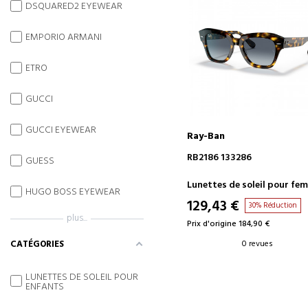
DSQUARED2 EYEWEAR
EMPORIO ARMANI
ETRO
GUCCI
GUCCI EYEWEAR
Ray-Ban
AJOUTER AU PANIER
RB2186 133286
GUESS
Lunettes de soleil pour fe
HUGO BOSS EYEWEAR
129,43 €
30% Réduction
plus...
Prix d'origine 184,90 €
CATÉGORIES
0 revues
LUNETTES DE SOLEIL POUR
ENFANTS