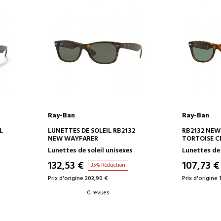
Ray-Ban
Ray-Ban
AJOUTER AU PANIER
AJOUT
L
LUNETTES DE SOLEIL RB2132
RB2132 NEW
NEW WAYFARER
TORTOISE C
Lunettes de soleil unisexes
Lunettes de 
132,53 €
107,73 €
35% Réduction
Prix d'origine 203,90 €
Prix d'origine 
0 revues