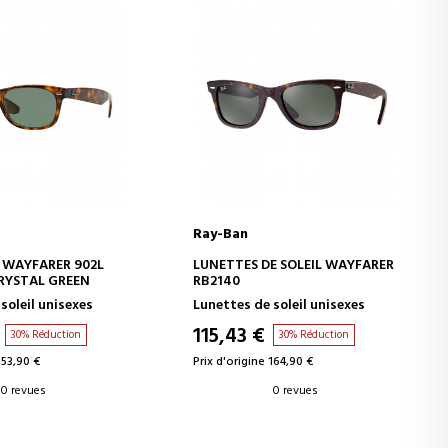
Ray-Ban
ER AU PANIER
AJOUTER AU PANIER
 WAYFARER 902L
LUNETTES DE SOLEIL WAYFARER
RYSTAL GREEN
RB2140
soleil unisexes
Lunettes de soleil unisexes
115,43 €
30% Réduction
30% Réduction
153,90 €
Prix d'origine 164,90 €
0 revues
0 revues