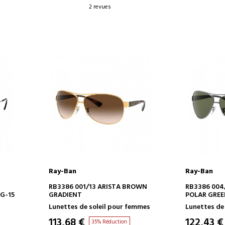
2 revues
Ray-Ban
Ray-Ban
AJOUTER AU PANIER
AJOUT
RB3386 001/13 ARISTA BROWN
RB3386 00
G-15
GRADIENT
POLAR GRE
Lunettes de soleil pour femmes
Lunettes de
113,68 €
122,43 €
35% Réduction