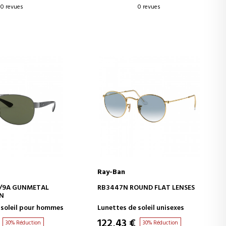
0 revues
0 revues
Ray-Ban
ER AU PANIER
AJOUTER AU PANIER
4/9A GUNMETAL
RB3447N ROUND FLAT LENSES
EN
 soleil pour hommes
Lunettes de soleil unisexes
122,43 €
30% Réduction
30% Réduction