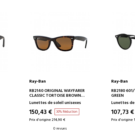
Ray-Ban
Ray-Ban
AJOUTER AU PANIER
AJOUT
RB2140 ORIGINAL WAYFARER
RB2180 601
CLASSIC TORTOISE BROWN
GREEN
CLASSIC B-15
Lunettes de soleil unisexes
Lunettes de 
150,43 €
107,73 €
30% Réduction
Prix d'origine 214,90 €
Prix d'origine 
0 revues