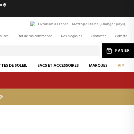
8 😎
Livraison à France - Métropolitaine
(
Changer
pays
)
alisés
État de ma commande
Nos Magasins
Contactez
Compte
PANIER
TES DE SOLEIL
SACS ET ACCESSOIRES
MARQUES
VIP