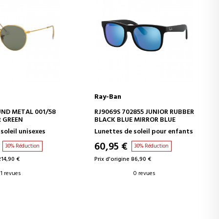
Ray-Ban
ER AU PANIER
AJOUTER AU PANIER
ND METAL 001/58
RJ9069S 702855 JUNIOR RUBBER
 GREEN
BLACK BLUE MIRROR BLUE
soleil unisexes
Lunettes de soleil pour enfants
60,95 €
30% Réduction
30% Réduction
214,90 €
Prix d'origine 86,90 €
1 revues
0 revues