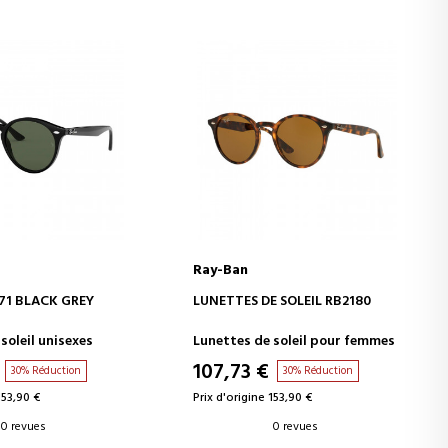
Ray-Ban
ER AU PANIER
AJOUTER AU PANIER
/71 BLACK GREY
LUNETTES DE SOLEIL RB2180
soleil unisexes
Lunettes de soleil pour femmes
107,73 €
30% Réduction
30% Réduction
153,90 €
Prix d'origine 153,90 €
0 revues
0 revues