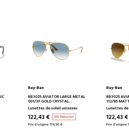
Ray-Ban
Ray-Ban
AJOUTER AU PANIER
AJOUT
IC
RB3025 AVIATOR LARGE METAL
RB3025 AVI
001/3F GOLD CRYSTAL
112/85 MAT
GRADIENT LIGHT BLUE
GRADIENT
Lunettes de soleil unisexes
Lunettes de 
122,43 €
122,43 €
30% Réduction
Prix d'origine 174,90 €
Prix d'origine 