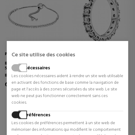
Pandora
Pandora
Ce site utilise des cookies
BRACELET FIL LUMINEUX
BAGUE ÉTERNITÉ BRILLANTE
Nécessaires
599375C01
190050C01
Bracelets
Anneaux
Les cookies nécessaires aident à rendre un site web utilisable
en activant des fonctions de base comme la navigation de
62,00 €
64,00 €
20% Réduction
page et l'accès à des zones sécurisées du site web. Le site
Prix d'origine 80,00 €
0 revues
web ne peut pas fonctionner correctement sans ces
0 revues
cookies.
Préférences
Les cookies de préférences permettent à un site web de
mémoriser des informations qui modifient le comportement