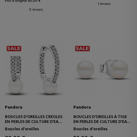
Prix d'origine 80,00 €
1 revues
0 revues
Pandora
Pandora
BOUCLES D'OREILLES CRÉOLES
BOUCLES D'OREILLES À TIGE
EN PERLES DE CULTURE D'EAU
EN PERLES DE CULTURE D'EAU
DOUCE ET PAVÉ 293171C01
DOUCE DE 4,5 MM 293168C01
Boucles d'oreilles
Boucles d'oreilles