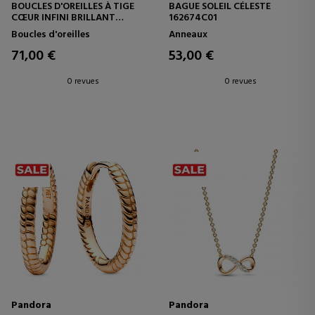
BOUCLES D'OREILLES À TIGE
BAGUE SOLEIL CÉLESTE
CŒUR INFINI BRILLANT
162674C01
262667C01
Boucles d'oreilles
Anneaux
71,00 €
53,00 €
0 revues
0 revues
Pandora
Pandora