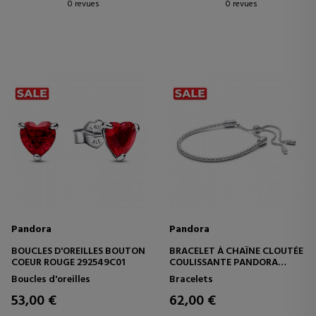
0 revues
0 revues
Pandora
Pandora
BOUCLES D'OREILLES BOUTON
BRACELET À CHAÎNE CLOUTÉE
COEUR ROUGE 292549C01
COULISSANTE PANDORA
MOMENTS 593090C00
Boucles d'oreilles
Bracelets
53,00 €
62,00 €