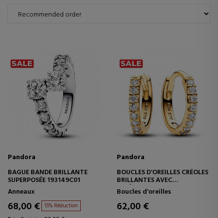
Pandora
Pandora
BAGUE BANDE BRILLANTE
BOUCLES D'OREILLES CRÉOLES
SUPERPOSÉE 193149C01
BRILLANTES AVEC
REVÊTEMENT EN OR 14
Anneaux
Boucles d'oreilles
CARATS 263015C01
68,00 €
62,00 €
15% Réduction