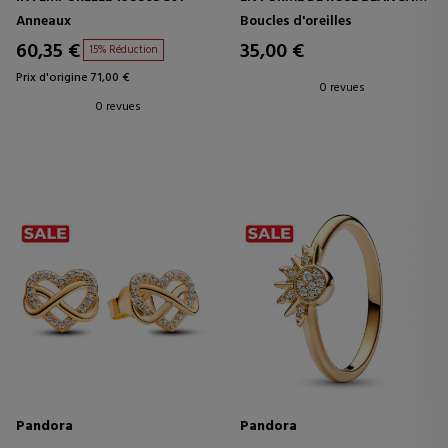
EN FLEURS 293209C01
Anneaux
Boucles d'oreilles
60,35 €
35,00 €
15% Réduction
Prix d'origine 71,00 €
0 revues
0 revues
Pandora
Pandora