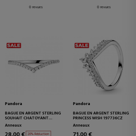
0 revues
0 revues
Pandora
Pandora
BAGUE EN ARGENT STERLING
BAGUE EN ARGENT STERLING
SOUHAIT CHATOYANT
PRINCESS WISH 197736CZ
196316CZ
Anneaux
Anneaux
28,00 €
71,00 €
20% Réduction