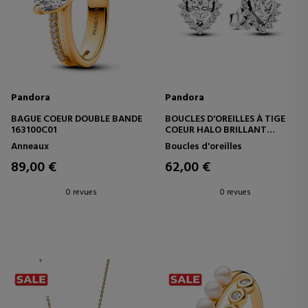
Pandora
Pandora
BAGUE COEUR DOUBLE BANDE
BOUCLES D'OREILLES À TIGE
163100C01
COEUR HALO BRILLANT
293097C01
Anneaux
Boucles d'oreilles
89,00 €
62,00 €
0 revues
0 revues