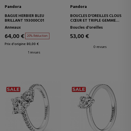
Pandora
Pandora
BAGUE HERBIER BLEU
BOUCLES D'OREILLES CLOUS
BRILLANT 193000C01
CŒUR ET TRIPLE GEMME
263003C01
Anneaux
Boucles d'oreilles
64,00 €
53,00 €
20% Réduction
Prix d'origine 80,00 €
0 revues
1 revues