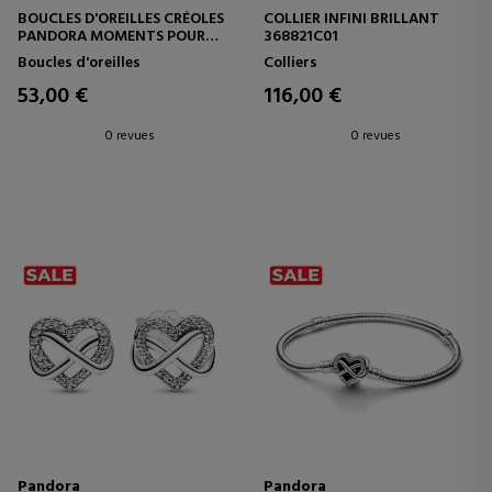
BOUCLES D'OREILLES CRÉOLES
COLLIER INFINI BRILLANT
PANDORA MOMENTS POUR
368821C01
PETIT CHARME 262728C00
Boucles d'oreilles
Colliers
53,00 €
116,00 €
0 revues
0 revues
Pandora
Pandora