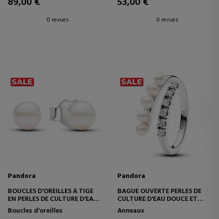
89,00 €
53,00 €
0 revues
0 revues
Pandora
Pandora
BOUCLES D'OREILLES À TIGE
BAGUE OUVERTE PERLES DE
EN PERLES DE CULTURE D'EAU
CULTURE D'EAU DOUCE ET
DOUCE DE 7 MM 293169C01
PAVÉ 193145C01
Boucles d'oreilles
Anneaux