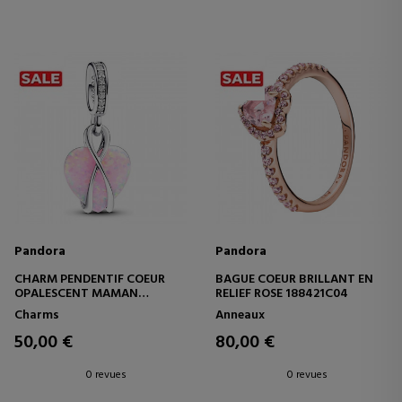
Pandora
Pandora
CHARM PENDENTIF COEUR
BAGUE COEUR BRILLANT EN
OPALESCENT MAMAN
RELIEF ROSE 188421C04
793202C01
Charms
Anneaux
50,00 €
80,00 €
0 revues
0 revues