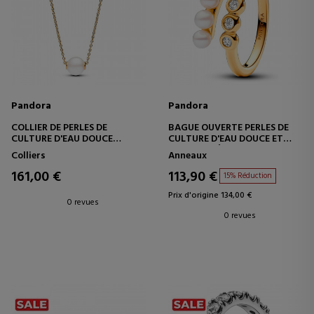
Pandora
Pandora
COLLIER DE PERLES DE
BAGUE OUVERTE PERLES DE
CULTURE D'EAU DOUCE
CULTURE D'EAU DOUCE ET
363167C01
PIERRES PRÉCIEUSES
Colliers
Anneaux
163146C01
161,00 €
113,90 €
15% Réduction
Prix d'origine 134,00 €
0 revues
0 revues