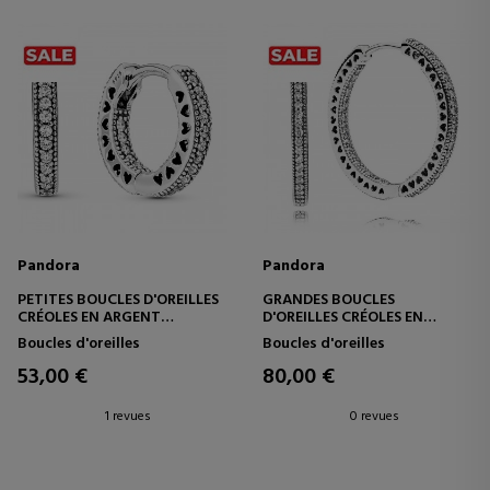
Pandora
Pandora
PETITES BOUCLES D'OREILLES
GRANDES BOUCLES
CRÉOLES EN ARGENT
D'OREILLES CRÉOLES EN
STERLING PANDORA HEARTS
ARGENT STERLING PANDORA
Boucles d'oreilles
Boucles d'oreilles
296317CZ
HEARTS 296319CZ
53,00 €
80,00 €
1 revues
0 revues