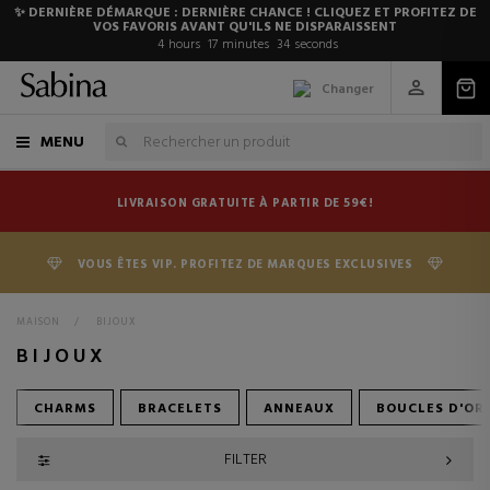
✨ DERNIÈRE DÉMARQUE : DERNIÈRE CHANCE ! CLIQUEZ ET PROFITEZ DE
VOS FAVORIS AVANT QU'ILS NE DISPARAISSENT
4
hours
17
minutes
33
seconds
Changer
MENU
LIVRAISON GRATUITE À PARTIR DE 59€!
VOUS ÊTES VIP. PROFITEZ DE MARQUES EXCLUSIVES
MAISON
>
BIJOUX
BIJOUX
CHARMS
BRACELETS
ANNEAUX
BOUCLES D'ORE
FILTER