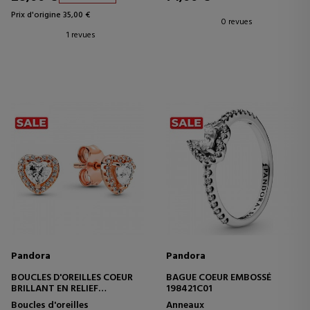
Prix d'origine 35,00 €
0 revues
1 revues
Pandora
Pandora
BOUCLES D'OREILLES COEUR
BAGUE COEUR EMBOSSÉ
BRILLANT EN RELIEF
198421C01
288427C01
Boucles d'oreilles
Anneaux