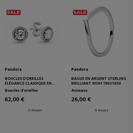
Pandora
Pandora
BOUCLES D'OREILLES
BAGUE EN ARGENT STERLING
ÉLÉGANCE CLASSIQUE EN
BRILLIANT WISH 19631450
ARGENT STERLING 296272CZ
Boucles d'oreilles
Anneaux
62,00 €
26,00 €
0 revues
0 revues