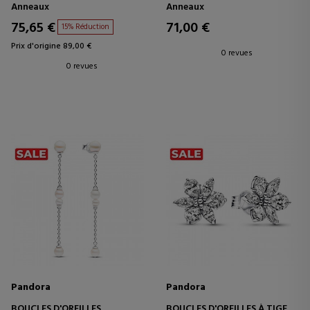
PAVÉ 193158C01
Anneaux
Anneaux
75,65 €
71,00 €
15% Réduction
Prix d'origine 89,00 €
0 revues
0 revues
Pandora
Pandora
BOUCLES D'OREILLES
BOUCLES D'OREILLES À TIGE