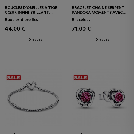
BOUCLES D'OREILLES À TIGE
BRACELET CHAÎNE SERPENT
CŒUR INFINI BRILLANT
PANDORA MOMENTS AVEC
292667C01
FERMOIR CŒUR INFINI
Boucles d'oreilles
Bracelets
BRILLANT 592645C01
44,00 €
71,00 €
0 revues
0 revues