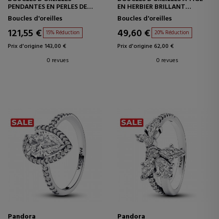
PENDANTES EN PERLES DE
EN HERBIER BRILLANT
CULTURE D'EAU DOUCE
292633C01
Boucles d'oreilles
Boucles d'oreilles
293152C01
121,55 €
49,60 €
15% Réduction
20% Réduction
Prix d'origine 143,00 €
Prix d'origine 62,00 €
0 revues
0 revues
Pandora
Pandora