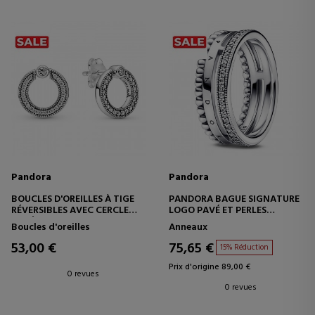
Pandora
Pandora
BOUCLES D'OREILLES À TIGE
PANDORA BAGUE SIGNATURE
RÉVERSIBLES AVEC CERCLE
LOGO PAVÉ ET PERLES
PAVÉ ET LOGO 299486C01
192312C01
Boucles d'oreilles
Anneaux
53,00 €
75,65 €
15% Réduction
Prix d'origine 89,00 €
0 revues
0 revues