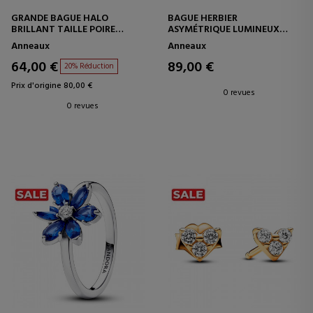
GRANDE BAGUE HALO
BAGUE HERBIER
BRILLANT TAILLE POIRE
ASYMÉTRIQUE LUMINEUX
193012C01
193023C01
Anneaux
Anneaux
64,00 €
89,00 €
20% Réduction
Prix d'origine 80,00 €
0 revues
0 revues