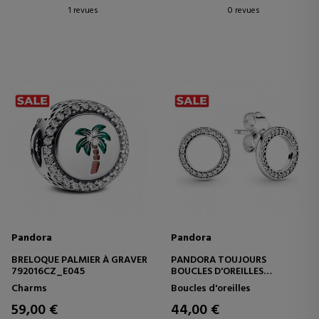
1 revues
0 revues
Pandora
Pandora
BRELOQUE PALMIER À GRAVER
PANDORA TOUJOURS
792016CZ_E045
BOUCLES D'OREILLES
290585CZ
Charms
Boucles d'oreilles
59,00 €
44,00 €