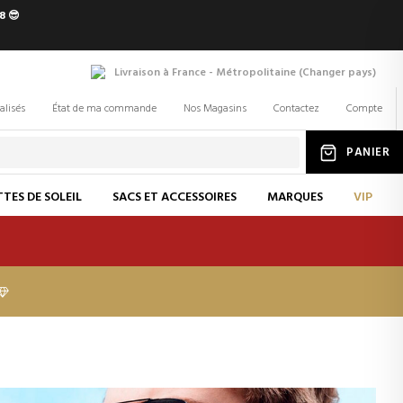
8 😎
Livraison à France - Métropolitaine
(
Changer
pays
)
alisés
État de ma commande
Nos Magasins
Contactez
Compte
PANIER
TES DE SOLEIL
SACS ET ACCESSOIRES
MARQUES
VIP