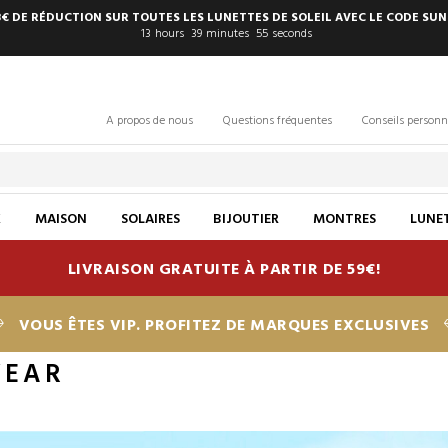
8€ DE RÉDUCTION SUR TOUTES LES LUNETTES DE SOLEIL AVEC LE CODE SUN
13
hours
39
minutes
54
seconds
A propos de nous
Questions fréquentes
Conseils personn
X
MAISON
SOLAIRES
BIJOUTIER
MONTRES
LUNET
LIVRAISON GRATUITE À PARTIR DE 59€!
VOUS ÊTES VIP. PROFITEZ DE MARQUES EXCLUSIVES
WEAR