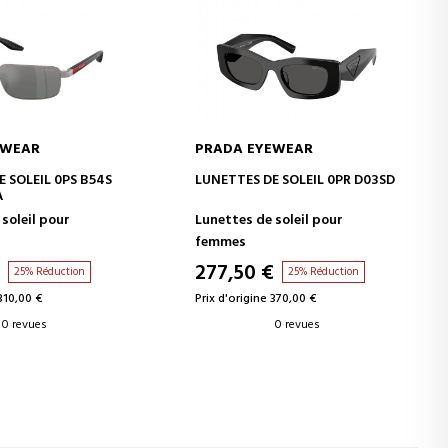
EWEAR
PRADA EYEWEAR
ER AU PANIER
AJOUTER AU PANIER
 SOLEIL 0PS B54S
LUNETTES DE SOLEIL 0PR D03SD
A
soleil pour
Lunettes de soleil pour
femmes
€
277,50 €
25% Réduction
25% Réduction
 310,00 €
Prix d'origine 370,00 €
0 revues
0 revues
5
6
7