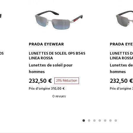
PRADA EYEWEAR
PRADA EY
AJOUTER AU PANIER
AJOUT
0S
LUNETTES DE SOLEIL 0PS B54S
LUNETTES DE
LINEA ROSSA
LINEA ROSS
Lunettes de soleil pour
Lunettes de 
hommes
hommes
232,50 €
232,50 
25% Réduction
Prix d'origine 310,00 €
Prix d'origine
0 revues
1
2
3
4