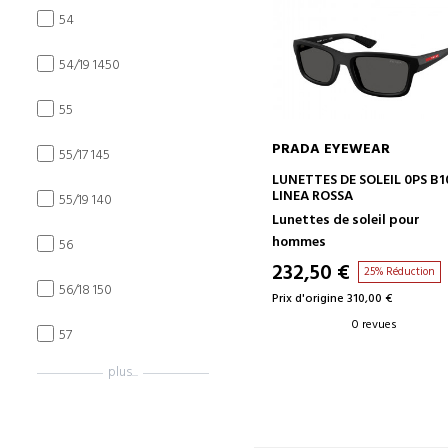
54
54/19 1450
55
PRADA EYEWEAR
55/17 145
AJOUTER AU PANIER
LUNETTES DE SOLEIL 0PS B1
LINEA ROSSA
55/19 140
Lunettes de soleil pour
hommes
56
232,50 €
25% Réduction
56/18 150
Prix d'origine 310,00 €
0 revues
57
plus...