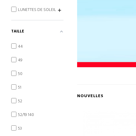
LUNETTES DE SOLEIL
TAILLE
44
49
50
51
NOUVELLES
52
52/19 140
53