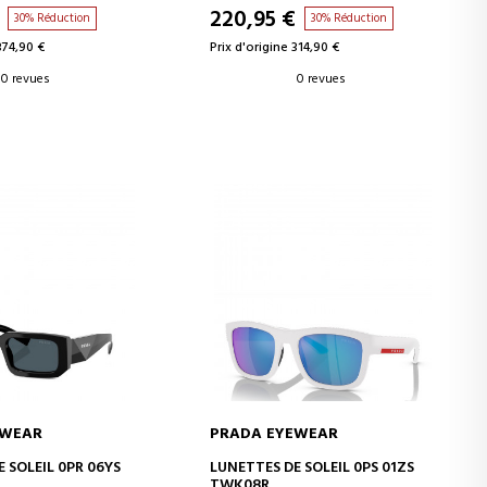
220,95 €
30% Réduction
30% Réduction
374,90 €
Prix d'origine 314,90 €
0 revues
0 revues
EWEAR
PRADA EYEWEAR
ER AU PANIER
AJOUTER AU PANIER
 SOLEIL 0PR 06YS
LUNETTES DE SOLEIL 0PS 01ZS
TWK08R