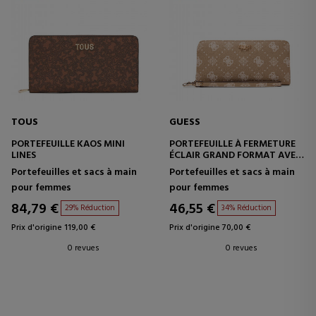
TOUS
GUESS
PORTEFEUILLE KAOS MINI
PORTEFEUILLE À FERMETURE
LINES
ÉCLAIR GRAND FORMAT AVEC
LOGO CARRIE
Portefeuilles et sacs à main
Portefeuilles et sacs à main
pour femmes
pour femmes
84,79 €
46,55 €
29% Réduction
34% Réduction
Prix d'origine 119,00 €
Prix d'origine 70,00 €
0 revues
0 revues