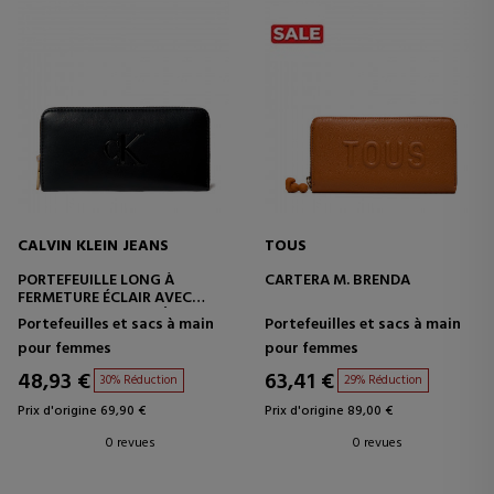
CALVIN KLEIN JEANS
TOUS
PORTEFEUILLE LONG À
CARTERA M. BRENDA
FERMETURE ÉCLAIR AVEC
MONOGRAMME PROÉMINENT
Portefeuilles et sacs à main
Portefeuilles et sacs à main
pour femmes
pour femmes
48,93 €
63,41 €
30% Réduction
29% Réduction
Prix d'origine 69,90 €
Prix d'origine 89,00 €
0 revues
0 revues