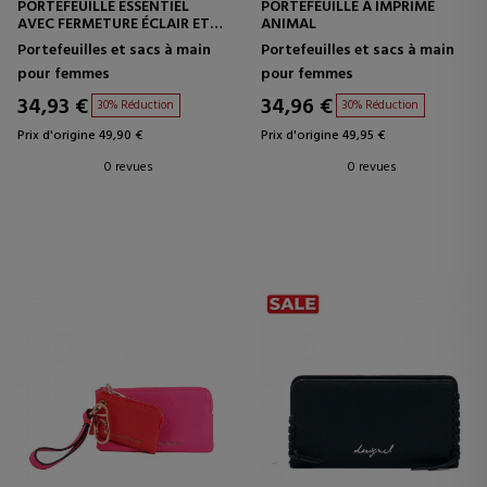
PORTEFEUILLE ESSENTIEL
PORTEFEUILLE À IMPRIMÉ
AVEC FERMETURE ÉCLAIR ET
ANIMAL
LOGO
Portefeuilles et sacs à main
Portefeuilles et sacs à main
pour femmes
pour femmes
34,93 €
34,96 €
30% Réduction
30% Réduction
Prix d'origine 49,90 €
Prix d'origine 49,95 €
0 revues
0 revues