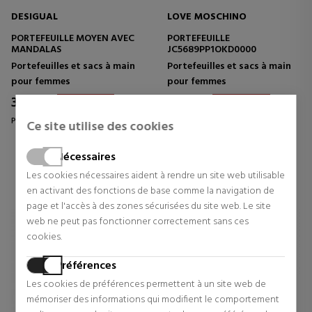
DESIGUAL
LOVE MOSCHINO
PORTEFEUILLE MOYEN AVEC
PORTEFEUILLE
MANDALAS
JC5689PP1OKD0000
Portefeuilles et sacs à main
Portefeuilles et sacs à main
pour femmes
pour femmes
31,47 €
71,25 €
37% Réduction
25% Réduction
Prix d'origine 49,95 €
Prix d'origine 95,00 €
Ce site utilise des cookies
0 revues
0 revues
Nécessaires
Les cookies nécessaires aident à rendre un site web utilisable
en activant des fonctions de base comme la navigation de
page et l'accès à des zones sécurisées du site web. Le site
web ne peut pas fonctionner correctement sans ces
cookies.
Préférences
Les cookies de préférences permettent à un site web de
mémoriser des informations qui modifient le comportement