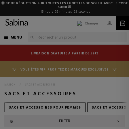
🌞 8€ DE RÉDUCTION SUR TOUTES LES LUNETTES DE SOLEIL AVEC LE CODE
SUN8 😎
15
hours
39
minutes
22
seconds
Changer
MENU
LIVRAISON GRATUITE À PARTIR DE 59€!
VOUS ÊTES VIP. PROFITEZ DE MARQUES EXCLUSIVES
MAISON
>
SACS ET ACCESSOIRES
SACS ET ACCESSOIRES
SACS ET ACCESSOIRES POUR FEMMES
SACS ET ACCESSO
FILTER