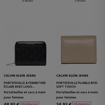
0 revues
0 revues
CALVIN KLEIN JEANS
CALVIN KLEIN JEANS
PORTEFEUILLE À FERMETURE
PORTEFEUILLE PLIABLE RFID
ÉCLAIR AVEC LOGO
SOFT TOUCH
EMBLÉMATIQUE GRAVÉ
Portefeuilles et sacs à main
Portefeuilles et sacs à main
pour femmes
pour femmes
48,93 €
34,93 €
30% Réduction
30% Réduction