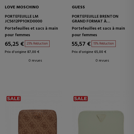
LOVE MOSCHINO
GUESS
PORTEFEUILLE LM
PORTEFEUILLE BRENTON
JC5612PP1OKD0000
GRAND FORMAT À
FERMETURE ÉCLAIR
Portefeuilles et sacs à main
Portefeuilles et sacs à main
pour femmes
pour femmes
65,25 €
55,57 €
25% Réduction
15% Réduction
Prix d'origine 87,00 €
Prix d'origine 65,00 €
0 revues
0 revues