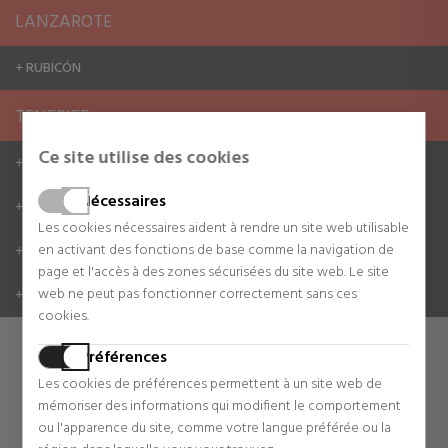
LANZAROTE
RUBICÓN
+
TENERIFE
Ce site utilise des cookies
C.C. NIVARIA CENTER TENERIFE
+
Nécessaires
C.C. SIAM MALL TENERIFE
+
Les cookies nécessaires aident à rendre un site web utilisable
en activant des fonctions de base comme la navigation de
IMELDO SERÍS TENERIFE
+
page et l'accès à des zones sécurisées du site web. Le site
web ne peut pas fonctionner correctement sans ces
THE DUKE SHOPS
+
cookies.
Préférences
Les cookies de préférences permettent à un site web de
mémoriser des informations qui modifient le comportement
ou l'apparence du site, comme votre langue préférée ou la
SABINA TRIANA GRAN CANARIA