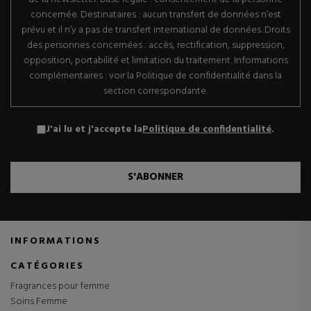
concernée. Destinataires : aucun transfert de données n’est
prévu et il n’y a pas de transfert international de données. Droits
des personnes concernées : accès, rectification, suppression,
opposition, portabilité et limitation du traitement. Informations
complémentaires : voir la Politique de confidentialité dans la
section correspondante.
J'ai lu et j'accepte la
Politique de confidentialité
.
S'ABONNER
INFORMATIONS
CATÉGORIES
Fragrances pour femme
Soins Femme