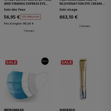
AND FIRMING EXPRESS EYE
REJUVENATION EYE CREAM
MASK
CRÈME CONTOUR DES YEUX
Soin des Yeux
Soin visage
56,95 €
663,10 €
61% Réduction
Prix d'origine 145,00 €
2 revues
1 revues
IBEROMASK
SHISEIDO