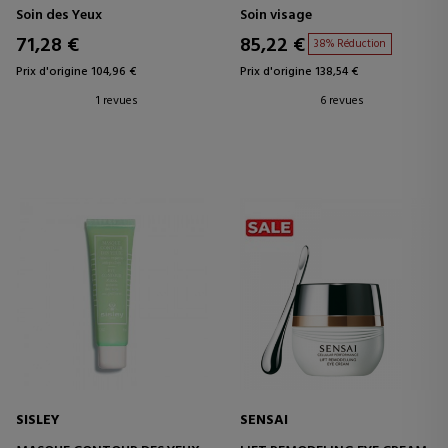
CONTOUR DES YEUX
Soin des Yeux
Soin visage
71,28 €
85,22 €
38% Réduction
Prix d'origine 104,96 €
Prix d'origine 138,54 €
1 revues
6 revues
SISLEY
SENSAI