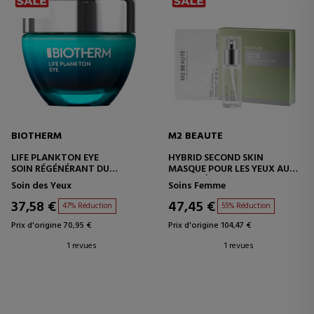
BIOTHERM
M2 BEAUTE
LIFE PLANKTON EYE
HYBRID SECOND SKIN
SOIN RÉGÉNÉRANT DU
MASQUE POUR LES YEUX AU
CONTOUR DES YEUX
COLLAGÈNE
Soin des Yeux
Soins Femme
37,58 €
47,45 €
47% Réduction
55% Réduction
Prix d'origine 70,95 €
Prix d'origine 104,47 €
1 revues
1 revues