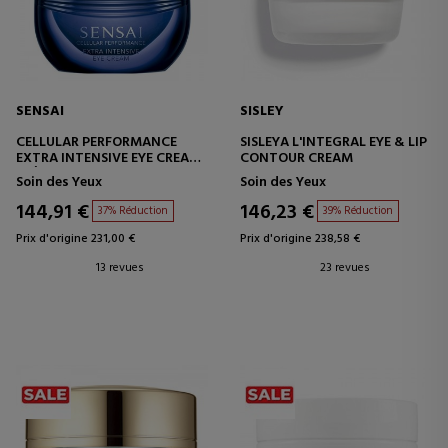
SENSAI
SISLEY
CELLULAR PERFORMANCE
SISLEYA L'INTEGRAL EYE & LIP
EXTRA INTENSIVE EYE CREAM
CONTOUR CREAM
CRÈME CONTOUR DES YEUX
Soin des Yeux
Soin des Yeux
ANTI-ÂGE INTENSIVE
144,91 €
146,23 €
37% Réduction
39% Réduction
Prix d'origine 231,00 €
Prix d'origine 238,58 €
13 revues
23 revues