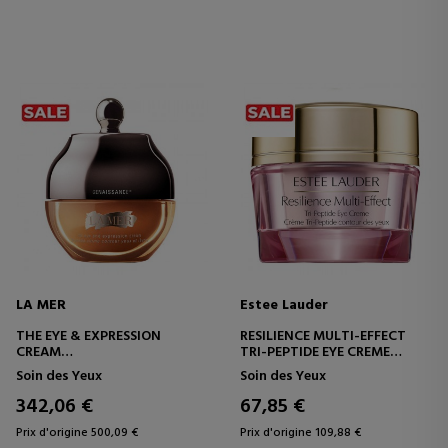
LA MER
Estee Lauder
THE EYE & EXPRESSION
RESILIENCE MULTI-EFFECT
CREAM
TRI-PEPTIDE EYE CREME
CONTOUR DES YEUX ET DES
SOIN CONTOUR DES YEUX
Soin des Yeux
Soin des Yeux
LÈVRES
342,06 €
67,85 €
Prix d'origine 500,09 €
Prix d'origine 109,88 €