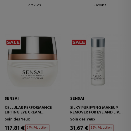
2 revues
5 revues
SENSAI
SENSAI
CELLULAR PERFORMANCE
SILKY PURIFYING MAKEUP
LIFTING EYE CREAM
REMOVER FOR EYE AND LIP
CRÈME CONTOUR DES YEUX
DÉMAQUILLANT POUR LES
Soin des Yeux
Soin des Yeux
EFFET LIFTANT
YEUX ET LES LÈVRES
117,81 €
31,67 €
37% Réduction
36% Réduction