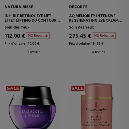
NATURA BISSÉ
DECORTÉ
INHIBIT RETINOL EYE LIFT
AQ MELIORITY INTENSIVE
EFFET LIFTING DU CONTOUR
REGENERATING EYE CREAM
DES YEUX
CRÈME RÉGÉNÉRANTE
Soin des Yeux
Soin des Yeux
INTENSIVE
112,00 €
275,45 €
20% Réduction
34% Réduction
Prix d'origine 140,00 €
Prix d'origine 414,86 €
6 revues
0 revues