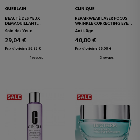
GUERLAIN
CLINIQUE
BEAUTÉ DES YEUX
REPAIRWEAR LASER FOCUS
DEMAQUILLANT
WRINKLE CORRECTING EYE
HUILE NETTOYANTE
CREAM
Soin des Yeux
Anti-âge
BIPHASIQUE
SOIN ANTI-ÂGE DU CONTOUR
DES YEUX
29,04 €
40,80 €
Prix d'origine 56,95 €
Prix d'origine 66,08 €
1 revues
3 revues