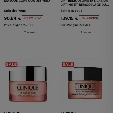
MASQUE CONTOUR DES YEUX
LIFT REMODELING EYE CREAM
LIFTING ET REMODELAGE DU
CONTOUR DES YEUX
Soin des Yeux
Soin des Yeux
90,84 €
139,15 €
42% Réduction
37% Réduction
Prix d'origine 155,30 €
Prix d'origine 221,50 €
11 revues
7 revues