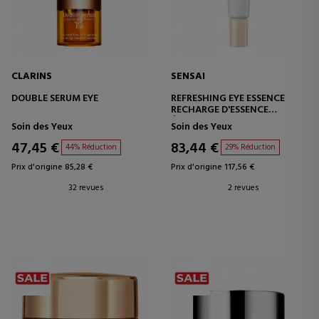
CLARINS
SENSAI
DOUBLE SERUM EYE
REFRESHING EYE ESSENCE
RECHARGE D'ESSENCE
ÉNERGISANTE POUR LE
Soin des Yeux
Soin des Yeux
CONTOUR DES YEUX
47,45 €
83,44 €
44% Réduction
29% Réduction
Prix d'origine 85,28 €
Prix d'origine 117,56 €
32 revues
2 revues