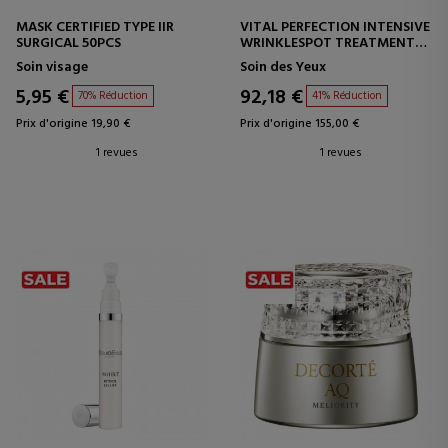
MASK CERTIFIED TYPE IIR
VITAL PERFECTION INTENSIVE
SURGICAL 50PCS
WRINKLESPOT TREATMENT
TRAITEMENT INTENSIF POUR
Soin visage
Soin des Yeux
LES RIDES ET LES TACHES
5,95 €
92,18 €
70% Réduction
41% Réduction
Prix d'origine 19,90 €
Prix d'origine 155,00 €
1 revues
1 revues