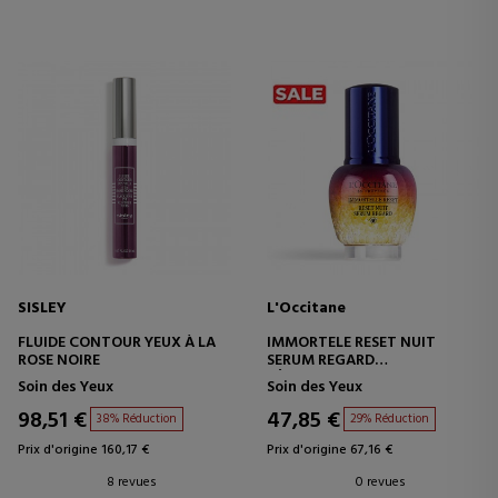
SISLEY
L'Occitane
FLUIDE CONTOUR YEUX À LA
IMMORTELE RESET NUIT
ROSE NOIRE
SERUM REGARD
SÉRUM CONTOUR DES YEUX
Soin des Yeux
Soin des Yeux
98,51 €
47,85 €
38% Réduction
29% Réduction
Prix d'origine 160,17 €
Prix d'origine 67,16 €
8 revues
0 revues