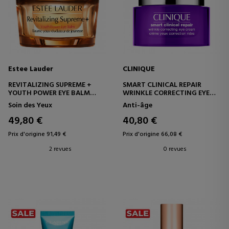
Estee Lauder
CLINIQUE
REVITALIZING SUPREME +
SMART CLINICAL REPAIR
YOUTH POWER EYE BALM
WRINKLE CORRECTING EYE
BAUME REVITALISANT
CREAM
Soin des Yeux
Anti-âge
CONTOUR DES YEUX
CRÈME RÉPARATRICE
CONTOUR DES YEUX
49,80 €
40,80 €
Prix d'origine 91,49 €
Prix d'origine 66,08 €
2 revues
0 revues