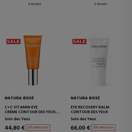
6 revues
2 revues
NATURA BISSÉ
NATURA BISSÉ
C+C VITAMIN EYE
EYE RECOVERY BALM
CRÈME CONTOUR DES YEUX
CONTOUR DES YEUX
ANTI-STRESS AU GINSENG
Soin des Yeux
Soin des Yeux
44,80 €
66,00 €
20% Réduction
20% Réduction