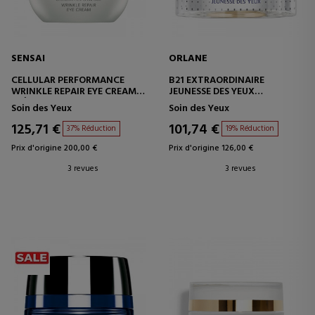
SENSAI
ORLANE
CELLULAR PERFORMANCE
B21 EXTRAORDINAIRE
WRINKLE REPAIR EYE CREAM
JEUNESSE DES YEUX
CRÈME CONTOUR DES YEUX
CONTOUR DES YEUX
Soin des Yeux
Soin des Yeux
RÉPARATRICE - ANTI-ÂGE
125,71 €
101,74 €
37% Réduction
19% Réduction
Prix d'origine 200,00 €
Prix d'origine 126,00 €
3 revues
3 revues