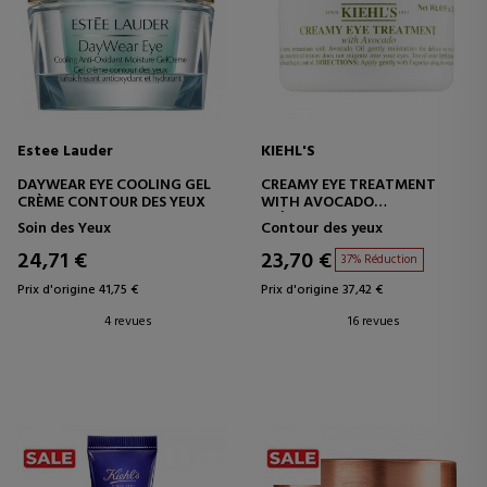
Estee Lauder
KIEHL'S
DAYWEAR EYE COOLING GEL
CREAMY EYE TREATMENT
CRÈME CONTOUR DES YEUX
WITH AVOCADO
CRÈME CONTOUR DES YEUX -
Soin des Yeux
Contour des yeux
HYDRATANTE
24,71 €
23,70 €
37% Réduction
Prix d'origine 41,75 €
Prix d'origine 37,42 €
4 revues
16 revues