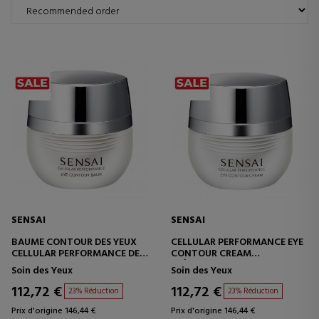
SENSAI
SENSAI
BAUME CONTOUR DES YEUX
CELLULAR PERFORMANCE EYE
CELLULAR PERFORMANCE DE
CONTOUR CREAM
KANEBO
CRÈME CONTOUR DES YEUX
Soin des Yeux
Soin des Yeux
BAUME CONTOUR DES YEUX
112,72 €
112,72 €
23% Réduction
23% Réduction
Prix d'origine 146,44 €
Prix d'origine 146,44 €