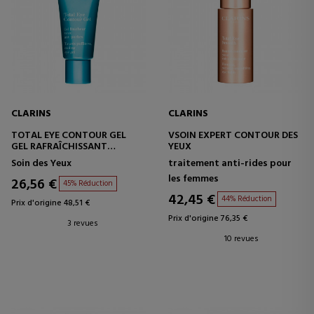
CLARINS
CLARINS
TOTAL EYE CONTOUR GEL
VSOIN EXPERT CONTOUR DES
GEL RAFRAÎCHISSANT
YEUX
CONTOUR DES YEUX
Soin des Yeux
traitement anti-rides pour
les femmes
26,56 €
45% Réduction
42,45 €
44% Réduction
Prix d'origine 48,51 €
Prix d'origine 76,35 €
3 revues
10 revues