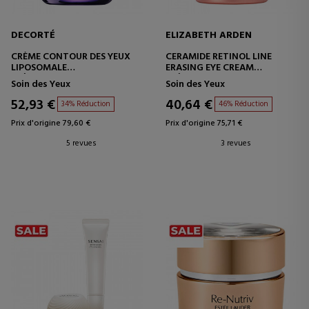
DECORTÉ
ELIZABETH ARDEN
CRÈME CONTOUR DES YEUX
CERAMIDE RETINOL LINE
LIPOSOMALE
ERASING EYE CREAM
CRÈME HYDRATANTE
CRÈME CONTOUR DES YEUX
Soin des Yeux
Soin des Yeux
CONTOUR DES YEUX
AU CÉRAMIDE ET AU RÉTINOL
52,93 €
40,64 €
34% Réduction
46% Réduction
Prix d'origine 79,60 €
Prix d'origine 75,71 €
5 revues
3 revues