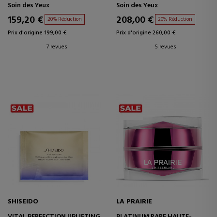
ANTI-ÂGE
SÉRUM ANTI-ÂGE POUR LE
Soin des Yeux
Soin des Yeux
CONTOUR DES YEUX
159,20 €
208,00 €
20% Réduction
20% Réduction
Prix d'origine 199,00 €
Prix d'origine 260,00 €
7 revues
5 revues
SHISEIDO
LA PRAIRIE
VITAL PERFECTION UPLIFTING
PLATINUM RARE HAUTE-