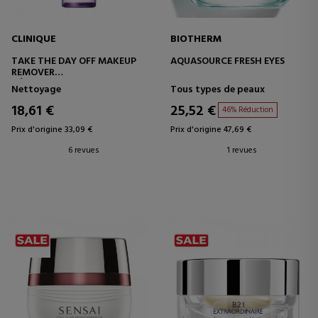
CLINIQUE
BIOTHERM
TAKE THE DAY OFF MAKEUP
AQUASOURCE FRESH EYES
REMOVER
DÉMAQUILLANT POUR LES
Nettoyage
Tous types de peaux
YEUX
18,61 €
25,52 €
46% Réduction
Prix d'origine 33,09 €
Prix d'origine 47,69 €
6 revues
1 revues