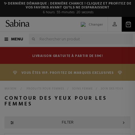
✨ DERNIÈRE DÉMARQUE : DERNIÈRE CHANCE ! CLIQUEZ ET PROFITEZ DE
VOS FAVORIS AVANT QU'ILS NE DISPARAISSENT
6
hours
55
minutes
19
seconds
Changer
MENU
LIVRAISON GRATUITE À PARTIR DE 59€!
VOUS ÊTES VIP. PROFITEZ DE MARQUES EXCLUSIVES
MAISON
>
PRODUITS POUR FEMMES
>
SOINS FEMME
>
SOIN DES YEUX
CONTOUR DES YEUX POUR LES
FEMMES
FILTER