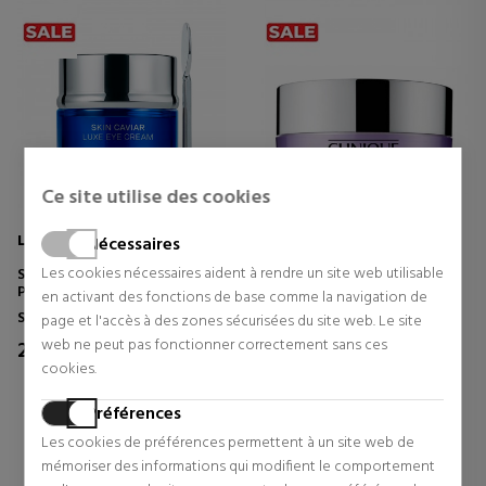
Ce site utilise des cookies
LA PRAIRIE
CLINIQUE
Nécessaires
Les cookies nécessaires aident à rendre un site web utilisable
SKIN CAVIAR LUXE EYE CREAM
TAKE THE DAY OFF
PREMIER
BAUME DÉMAQUILLANT POUR
en activant des fonctions de base comme la navigation de
LES YEUX ET LE VISAGE
Skin Caviar
Nettoyage
page et l'accès à des zones sécurisées du site web. Le site
web ne peut pas fonctionner correctement sans ces
260,96 €
23,25 €
cookies.
Prix d'origine 40,66 €
8 revues
12 revues
Préférences
Les cookies de préférences permettent à un site web de
mémoriser des informations qui modifient le comportement