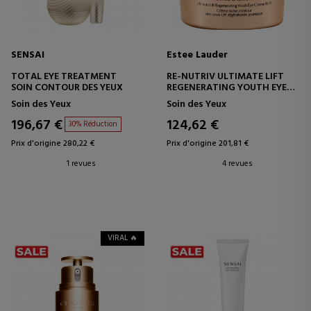
SENSAI
Estee Lauder
TOTAL EYE TREATMENT
RE-NUTRIV ULTIMATE LIFT
SOIN CONTOUR DES YEUX
REGENERATING YOUTH EYE
CREME
Soin des Yeux
Soin des Yeux
EFFET LIFTING DU CONTOUR
DES YEUX
196,67 €
124,62 €
30% Réduction
Prix d'origine 280,22 €
Prix d'origine 201,81 €
1 revues
4 revues
VIRAL 🔥