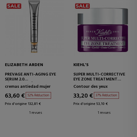
ELIZABETH ARDEN
KIEHL'S
PREVAGE ANTI-AGING EYE
SUPER MULTI-CORRECTIVE
SERUM 2.0
EYE ZONE TREATMENT
SÉRUM ANTI-ÂGE POUR LE
TRAITEMENT CORRECTIF DU
cremas antiedad mujer
Contour des yeux
CONTOUR DES YEUX
CONTOUR DES YEUX
63,60 €
33,20 €
52% Réduction
37% Réduction
Prix d'origine 132,81 €
Prix d'origine 53,10 €
1 revues
1 revues