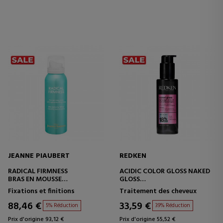
JEANNE PIAUBERT
REDKEN
RADICAL FIRMNESS
ACIDIC COLOR GLOSS NAKED
BRAS EN MOUSSE
GLOSS
SCULPTANTE
HUILE CAPILLAIRE ULTRA
Fixations et finitions
Traitement des cheveux
LÉGÈRE
88,46 €
33,59 €
5% Réduction
39% Réduction
Prix d'origine 93,12 €
Prix d'origine 55,52 €