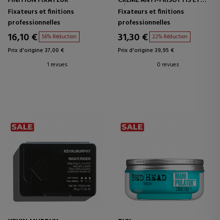
FINITION FIXATEUR
CRÈME ANTI-FRISOTTIS ET
DÉFINITION DES BOUCLES
Fixateurs et finitions
Fixateurs et finitions
professionnelles
professionnelles
16,10 €
31,30 €
56% Réduction
22% Réduction
Prix d'origine 37,00 €
Prix d'origine 39,95 €
1 revues
0 revues