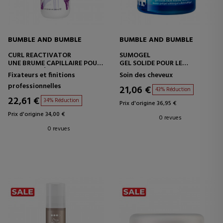
BUMBLE AND BUMBLE
BUMBLE AND BUMBLE
CURL REACTIVATOR
SUMOGEL
UNE BRUME CAPILLAIRE POUR
GEL SOLIDE POUR LE
RAVIVER, RÉACTIVER ET
COIFFAGE, TRANSPARENT ET
Fixateurs et finitions
Soin des cheveux
RÉHYDRATER LES CHEVEUX
HAUTE FIXATION
professionnelles
BOUCLÉS.
21,06 €
43% Réduction
22,61 €
34% Réduction
Prix d'origine 36,95 €
Prix d'origine 34,00 €
0 revues
0 revues