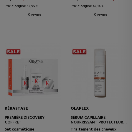
Prix d'origine 53,95 €
Prix d'origine 42,14 €
0 revues
0 revues
KÉRASTASE
OLAPLEX
PREMIÈRE DISCOVERY
SÉRUM CAPILLAIRE
COFFRET
NOURRISSANT PROTECTEUR
DE LIAISONS N°9
Set cosmétique
Traitement des cheveux
SÉRUM COIFFANT