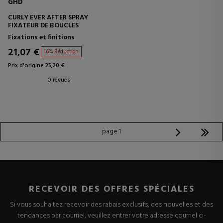
GHD
CURLY EVER AFTER SPRAY
FIXATEUR DE BOUCLES
Fixations et finitions
21,07 €
16% Réduction
Prix d'origine 25,20 €
0 revues
page 1
RECEVOIR DES OFFRES SPÉCIALES
Si vous souhaitez recevoir des rabais exclusifs, des nouvelles et des
tendances par courriel, veuillez entrer votre adresse courriel ci-