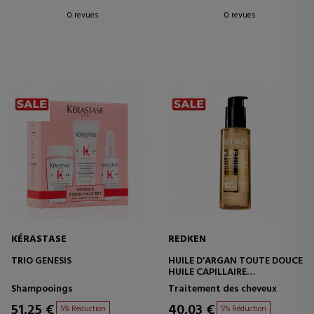
0 revues
0 revues
KÉRASTASE
REDKEN
TRIO GENESIS
HUILE D'ARGAN TOUTE DOUCE
HUILE CAPILLAIRE
NOURRISSANTE
Shampooings
Traitement des cheveux
51,25 €
40,03 €
5% Réduction
5% Réduction