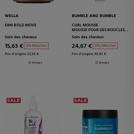
WELLA
BUMBLE AND BUMBLE
EIMI BOLD MOVE
CURL MOUSSE
MOUSSE POUR DES BOUCLES
DÉFINIES AVEC DU VOLUME
Soin des cheveux
Soin des cheveux
15,63 €
24,67 €
33% Réduction
38% Réduction
Prix d'origine 23,50 €
Prix d'origine 39,95 €
0 revues
0 revues