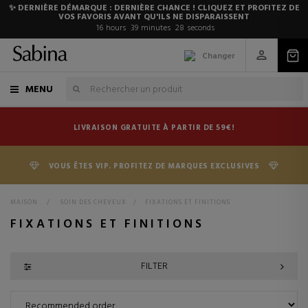
✨ DERNIÈRE DÉMARQUE : DERNIÈRE CHANCE ! CLIQUEZ ET PROFITEZ DE
VOS FAVORIS AVANT QU'ILS NE DISPARAISSENT
16
hours
39
minutes
27
seconds
Changer
MENU
LIVRAISON GRATUITE À PARTIR DE 59€!
VOUS ÊTES VIP. PROFITEZ DE MARQUES EXCLUSIVES
MAISON
>
SOIN DES CHEVEUX
>
FIXATIONS ET FINITIONS
FIXATIONS ET FINITIONS
FILTER