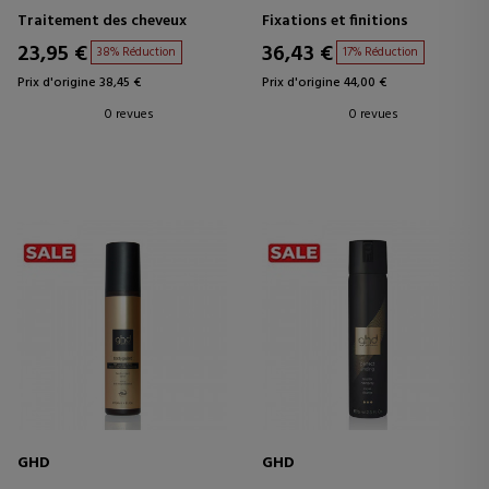
POLISH
Traitement des cheveux
Fixations et finitions
23,95 €
36,43 €
38% Réduction
17% Réduction
Prix d'origine 38,45 €
Prix d'origine 44,00 €
0 revues
0 revues
GHD
GHD