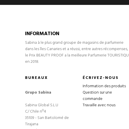
INFORMATION
Sabina à le plus grand groupe de magasins de parfumerie
dans les îles Canaries et a réussi, entre autres récompenses,
le Prix BEAUTY PROOF a la meilleure Parfumerie TOURISTIQU
en 2018.
BUREAUX
ÉCRIVEZ-NOUS
Information des produits
Grupo Sabina
Question sur une
commande
Sabina Global S.L.U
Travaille avec nous
C/ Chile nº4
35109 - San Bartolomé de
Tirajana