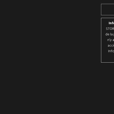
Inf
STORE
de la
n’y 
accè
Inf