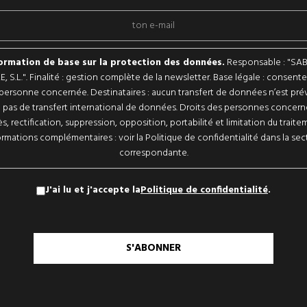
ormation de base sur la protection des données.
Responsable : "SA
, S.L.". Finalité : gestion complète de la newsletter. Base légale : consen
 personne concernée. Destinataires : aucun transfert de données n’est prévu
a pas de transfert international de données. Droits des personnes concern
s, rectification, suppression, opposition, portabilité et limitation du traite
ormations complémentaires : voir la Politique de confidentialité dans la sec
correspondante.
J'ai lu et j'accepte la
Politique de confidentialité
.
S'ABONNER