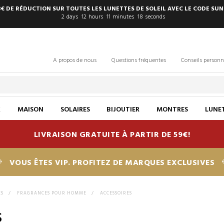
8€ DE RÉDUCTION SUR TOUTES LES LUNETTES DE SOLEIL AVEC LE CODE SUN
2
days
12
hours
11
minutes
18
seconds
A propos de nous
Questions fréquentes
Conseils personn
X
MAISON
SOLAIRES
BIJOUTIER
MONTRES
LUNET
LIVRAISON GRATUITE À PARTIR DE 59€!
VOUS ÊTES VIP. PROFITEZ DE MARQUES EXCLUSIVES
ES
>
FRAGRANCES POUR HOMME
>
ACCESSOIRES
S