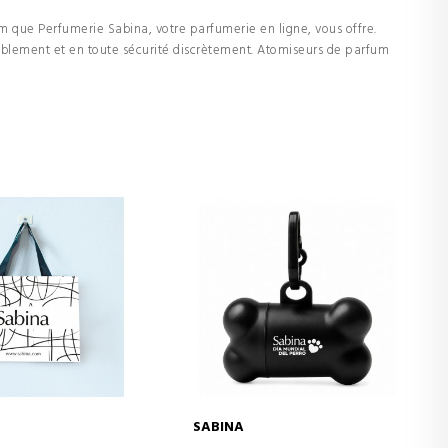
m que Perfumerie Sabina, votre parfumerie en ligne, vous offre.
ablement et en toute sécurité discrètement. Atomiseurs de parfum
SABINA