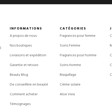
INFORMATIONS
CATÉGORIES
A propos de nous
Fragrances pour femme
C
Nos boutiques
Soins Femme
M
E
Livraisons et expédition
Fragrances pour homme
C
Garantie et retours
Soins Homme
C
Beauty Blog
Maquillage
C
De conseillère en beauté
Crème solaire
Comment acheter
Aloe Vera
Témoignages