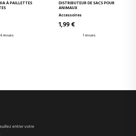
ER AU PANIER
AJOUTER AU PANIER
IA À PAILLETTES
DISTRIBUTEUR DE SACS POUR
TES
ANIMAUX
Accessoires
1,99 €
6 revues
1 revues
euillez entrer votre
.