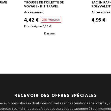
AJOUTER AU PANIER
AJOUT
FUME
TROUSSE DE TOILETTE DE
SAC EN RAPH
VOYAGE - KIT TRAVEL
POLYVALEN
Accessoires
Accessoires
4,42 €
4,95 €
29% Réduction
Prix d'origine 6,20 €
12 revues
RECEVOIR DES OFFRES SPÉCIALES
ecevoir des rabais exclusifs, des nouvelles et des tendances par courriel, v
adresse courriel ci-dessous. Vous pouvez vous désabonner à tout moment