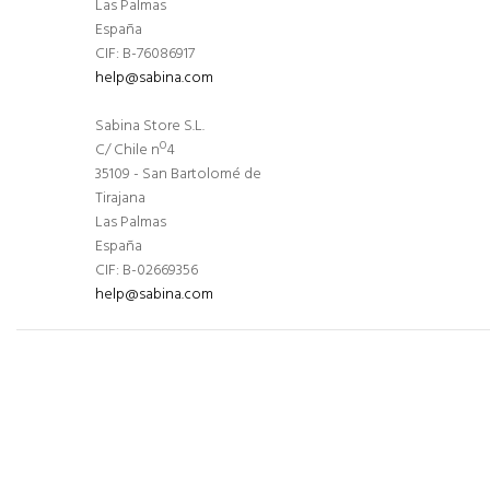
Las Palmas
España
CIF: B-76086917
help@sabina.com
Sabina Store S.L.
C/ Chile nº4
35109 - San Bartolomé de
Tirajana
Las Palmas
España
CIF: B-02669356
help@sabina.com