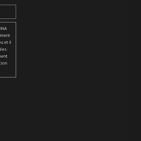
BINA
tement
 et il
ées :
ment.
tion