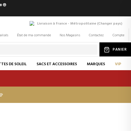
8 😎
Livraison à France - Métropolitaine
(
Changer
pays
)
alisés
État de ma commande
Nos Magasins
Contactez
Compte
PANIER
TES DE SOLEIL
SACS ET ACCESSOIRES
MARQUES
VIP