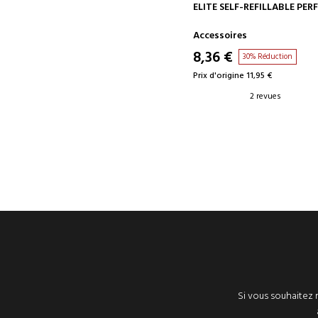
AJOUTER AU PANIER
ELITE SELF-REFILLABLE PER
Accessoires
8,36 €
30% Réduction
Prix d'origine 11,95 €
2 revues
Si vous souhaitez r