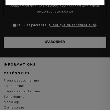
opposition, portabilité et limitation du traitement. Informations
complémentaires : voir la Politique de confidentialité dans la
section correspondante.
J'ai lu et j'accepte la
Politique de confidentialité
.
S'ABONNER
INFORMATIONS
CATÉGORIES
Fragrances pour femme
Soins Femme
Fragrances pour homme
Soins Homme
Maquillage
Crème solaire