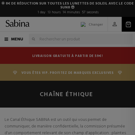
🌞 8€ DE RÉDUCTION SUR TOUTES LES LUNETTES DE SOLEIL AVEC LE CODE
SUN8 😎
1
day
13
hours
14
minutes
57
seconds
Changer
MENU
LIVRAISON GRATUITE À PARTIR DE 59€!
VOUS ÊTES VIP. PROFITEZ DE MARQUES EXCLUSIVES
CHAÎNE ÉTHIQUE
Le Canal Éthique SABINA est un outil qui vous permet de
communiquer, de manière confidentielle, la commission présumée
d'un comportement relevant de son champ d'application : plaintes