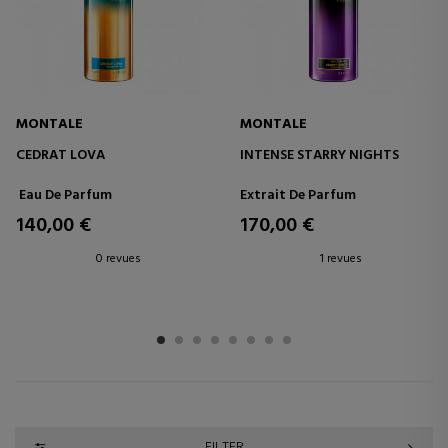
MONTALE
MONTALE
CEDRAT LOVA
INTENSE STARRY NIGHTS
Eau De Parfum
Extrait De Parfum
140,00 €
170,00 €
0 revues
1 revues
1
2
3
4
5
6
7
8
FILTER