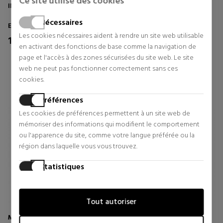
Ce site utilise des cookies
INTENSE STARRY NIGHTS
OUD EDITION
Nécessaires
Extrait De Parfum
Eau de Parfum
Les cookies nécessaires aident à rendre un site web utilisable
170,00 €
130,00 €
en activant des fonctions de base comme la navigation de
page et l'accès à des zones sécurisées du site web. Le site
1 revues
0 revues
web ne peut pas fonctionner correctement sans ces
cookies.
Préférences
Les cookies de préférences permettent à un site web de
mémoriser des informations qui modifient le comportement
ou l'apparence du site, comme votre langue préférée ou la
région dans laquelle vous vous trouvez.
Statistiques
Les cookies statistiques aident les propriétaires de sites web
à comprendre comment les visiteurs interagissent avec les
Tout autoriser
sites web en collectant et en fournissant des informations
de manière anonyme.
MONTALE
MONTALE