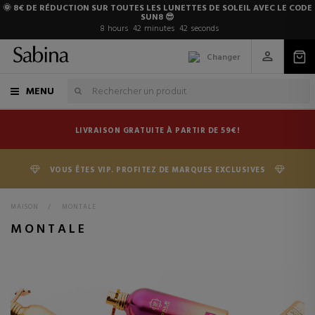
🌞 8€ DE RÉDUCTION SUR TOUTES LES LUNETTES DE SOLEIL AVEC LE CODE
SUN8 😎
8
hours
42
minutes
41
seconds
Changer
MENU
LIVRAISON GRATUITE À PARTIR DE 59€!
VOUS ÊTES VIP. PROFITEZ DE MARQUES EXCLUSIVES
MAISON
>
MONTALE
MONTALE