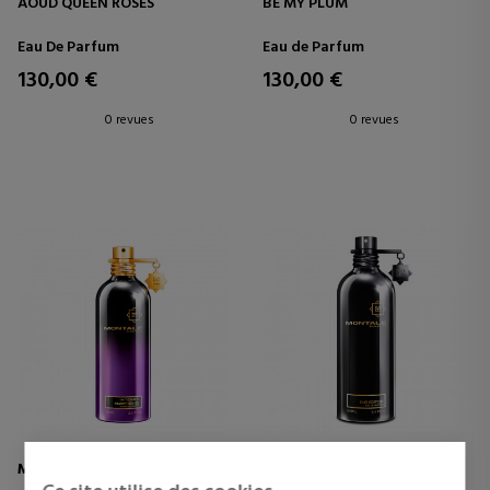
AOUD QUEEN ROSES
BE MY PLUM
Eau De Parfum
Eau de Parfum
130,00 €
130,00 €
0 revues
0 revues
MONTALE
MONTALE