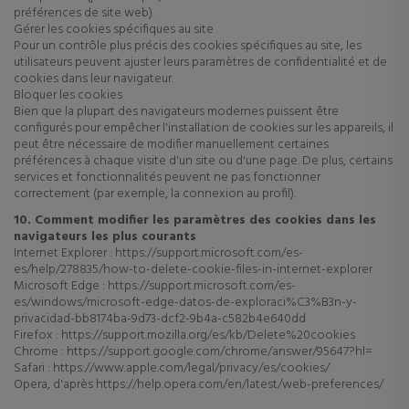
préférences de site web).
Gérer les cookies spécifiques au site
Pour un contrôle plus précis des cookies spécifiques au site, les
utilisateurs peuvent ajuster leurs paramètres de confidentialité et de
cookies dans leur navigateur.
Bloquer les cookies
Bien que la plupart des navigateurs modernes puissent être
configurés pour empêcher l'installation de cookies sur les appareils, il
peut être nécessaire de modifier manuellement certaines
préférences à chaque visite d'un site ou d'une page. De plus, certains
services et fonctionnalités peuvent ne pas fonctionner
correctement (par exemple, la connexion au profil).
10. Comment modifier les paramètres des cookies dans les
navigateurs les plus courants
Internet Explorer : https://support.microsoft.com/es-
es/help/278835/how-to-delete-cookie-files-in-internet-explorer
Microsoft Edge : https://support.microsoft.com/es-
es/windows/microsoft-edge-datos-de-exploraci%C3%B3n-y-
privacidad-bb8174ba-9d73-dcf2-9b4a-c582b4e640dd
Firefox : https://support.mozilla.org/es/kb/Delete%20cookies
Chrome : https://support.google.com/chrome/answer/95647?hl=
Safari : https://www.apple.com/legal/privacy/es/cookies/
Opera, d'après https://help.opera.com/en/latest/web-preferences/