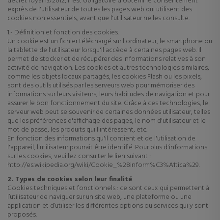
décret royal 13/2012, il est obligatoire d'obtenir le consentement
exprès de l'utilisateur de toutes les pages web qui utilisent des
cookies non essentiels, avant que l'utilisateur ne les consulte.
1.- Définition et fonction des cookies.
Un cookie est un fichier téléchargé sur l'ordinateur, le smartphone ou
la tablette de l'utilisateur lorsqu'il accède à certaines pages web. Il
permet de stocker et de récupérer des informations relatives à son
activité de navigation. Les cookies et autres technologies similaires,
comme les objets locaux partagés, les cookies Flash ou les pixels,
sont des outils utilisés par les serveurs web pour mémoriser des
informations sur leurs visiteurs, leurs habitudes de navigation et pour
assurer le bon fonctionnement du site. Grâce à ces technologies, le
serveur web peut se souvenir de certaines données utilisateur, telles
que les préférences d'affichage des pages, le nom d'utilisateur et le
mot de passe, les produits qui l'intéressent, etc.
En fonction des informations qu'il contient et de l'utilisation de
l'appareil, l'utilisateur pourrait être identifié. Pour plus d'informations
sur les cookies, veuillez consulter le lien suivant :
http://es.wikipedia.org/wiki/Cookie_%28inform%C3%A1tica%29.
2. Types de cookies selon leur finalité
Cookies techniques et fonctionnels : ce sont ceux qui permettent à
l’utilisateur de naviguer sur un site web, une plateforme ou une
application et d’utiliser les différentes options ou services qui y sont
proposés.