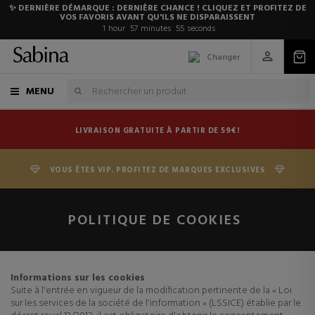
✨ DERNIÈRE DÉMARQUE : DERNIÈRE CHANCE ! CLIQUEZ ET PROFITEZ DE
VOS FAVORIS AVANT QU'ILS NE DISPARAISSENT
1
hour
57
minutes
54
seconds
Changer
MENU
LIVRAISON GRATUITE À PARTIR DE 59€!
VOUS ÊTES VIP. PROFITEZ DE MARQUES EXCLUSIVES
POLITIQUE DE COOKIES
Informations sur les cookies
Suite à l'entrée en vigueur de la modification pertinente de la « Loi
sur les services de la société de l'information » (LSSICE) établie par le