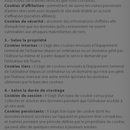
vous voyez sur d’autres services que vous consultez.
Cookies d’affiliation :
permettent de suivre les visites provenant
d’autres sites web avec lesquels le site web établit un accord
d’affiliation (sociétés affiliées).
Cookies de sécurité :
stockent des informations chiffrées afin
d’empêcher que les données qu’ils contiennent ne soient
vulnérables aux attaques malveillantes de tiers.
3.- Selon la propriété
Cookies internes :
il s’agit des cookies envoyés à l’équipement
terminal de l’utilisateur depuis un ordinateur ou un domaine géré par
l’éditeur lui-même et à partir duquel le service demandé par
l’utilisateur est fourni.
Cookies tiers :
il s’agit de cookies envoyés à l’équipement terminal
de l’utilisateur depuis un ordinateur ou un domaine qui n’est pas géré
par l’éditeur, mais par une autre entité qui traite les données
obtenues par le biais des cookies.
4.- Selon la durée de stockage
Cookies de session :
Il s’agit d’un type de cookie conçu pour
collecter et stocker des données pendant que l’utilisateur accède à
un site web.
Cookies persistants :
Il s’agit d’un type de cookie dont les
données restent stockées sur l’appareil et peuvent être consultées
et traitées pendant une période définie par le propriétaire du cookie,
qui peut aller de quelques minutes à plusieurs années.