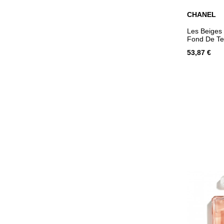
CHANEL
AJOUT
Les Beiges
Fond De Tei
Microbulles
53,87 €