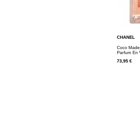
CHANEL
AJOUT
Coco Madem
Parfum En 
73,95 €