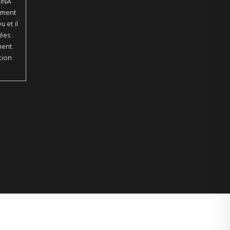
BINA
tement
 et il
ées :
ment.
tion