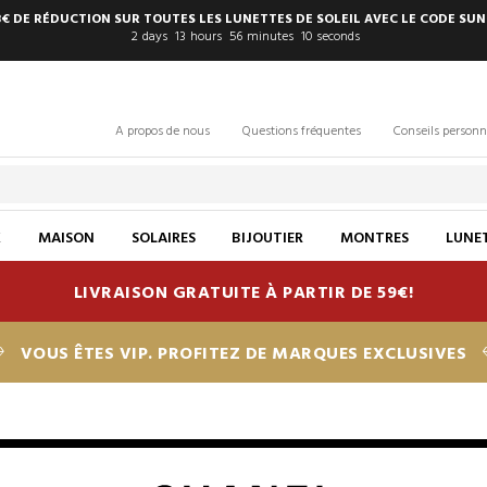
8€ DE RÉDUCTION SUR TOUTES LES LUNETTES DE SOLEIL AVEC LE CODE SUN
2
days
13
hours
56
minutes
9
seconds
A propos de nous
Questions fréquentes
Conseils personn
X
MAISON
SOLAIRES
BIJOUTIER
MONTRES
LUNET
LIVRAISON GRATUITE À PARTIR DE 59€!
VOUS ÊTES VIP. PROFITEZ DE MARQUES EXCLUSIVES