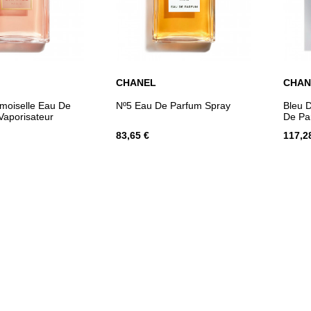
CHANEL
CHAN
ER AU PANIER
AJOUTER AU PANIER
oiselle Eau De
Nº5 Eau De Parfum Spray
Bleu 
Vaporisateur
De Pa
83,65 €
117,2