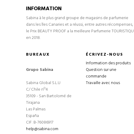
INFORMATION
Sabina à le plus grand groupe de magasins de parfumerie
dans les îles Canaries et a réussi, entre autres récompenses,
le Prix BEAUTY PROOF a la meilleure Parfumerie TOURISTIQU
en 2018.
BUREAUX
ÉCRIVEZ-NOUS
Information des produits
Grupo Sabina
Question sur une
commande
Sabina Global S.L.U
Travaille avec nous
C/ Chile nº4
35109 - San Bartolomé de
Tirajana
Las Palmas
España
CIF: B-76086917
help@sabina.com