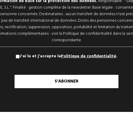
ormation de base sur la protection des données.
Responsable : "SA
, S.L.". Finalité : gestion complète de la newsletter. Base légale : consen
 personne concernée. Destinataires : aucun transfert de données n’est prévu
a pas de transfert international de données. Droits des personnes concern
s, rectification, suppression, opposition, portabilité et limitation du traite
ormations complémentaires : voir la Politique de confidentialité dans la sec
correspondante.
J'ai lu et j'accepte la
Politique de confidentialité
.
S'ABONNER