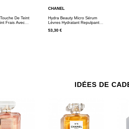
CHANEL
ER AU PANIER
AJOUTER AU PANIER
 Touche De Teint
Hydra Beauty Micro Sérum
nt Frais Avec
Lèvres Hydratant Repulpant
 De Pigments.
Intense
53,30 €
IDÉES DE CAD