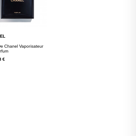
EL
AJOUTER AU PANIER
De Chanel Vaporisateur
rfum
8 €