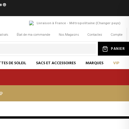
8 😎
Livraison à France - Métropolitaine
(
Changer
pays
)
alisés
État de ma commande
Nos Magasins
Contactez
Compte
PANIER
TES DE SOLEIL
SACS ET ACCESSOIRES
MARQUES
VIP