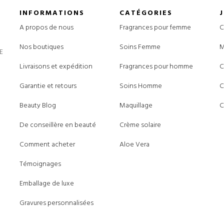
INFORMATIONS
CATÉGORIES
A propos de nous
Fragrances pour femme
C
Nos boutiques
Soins Femme
M
E
Livraisons et expédition
Fragrances pour homme
C
Garantie et retours
Soins Homme
C
Beauty Blog
Maquillage
C
De conseillère en beauté
Crème solaire
Comment acheter
Aloe Vera
Témoignages
Emballage de luxe
Gravures personnalisées