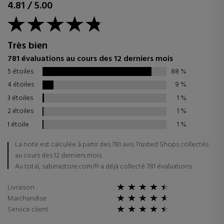
4.81
/
5.00
Très bien
781 évaluations au cours des 12 derniers mois
5 étoiles
88
%
4 étoiles
9
%
3 étoiles
1
%
2 étoiles
1
%
1 étoile
1
%
La note est calculée à partir des 781 avis Trusted Shops collectés
au cours des 12 derniers mois.
Au total, sabinastore.com/fr a déjà collecté 781 évaluations.
Livraison
Marchandise
Service client