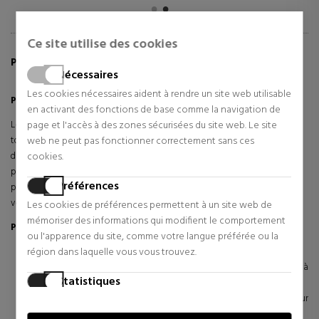
Ce site utilise des cookies
PLUS D'INFORMATIONS SUR PHYTO EYE TWIST
Nécessaires
Les cookies nécessaires aident à rendre un site web utilisable
Phyto Eye Twist
en activant des fonctions de base comme la navigation de
Le Phyto Eye Twist de Sisley est un produit de maquillage des yeux
page et l'accès à des zones sécurisées du site web. Le site
tout-en-un qui combine fard à paupières, crayon et eye-liner. Son
web ne peut pas fonctionner correctement sans ces
design pratique et sa mine jumbo permettent une application
cookies.
polyvalente et facile, s'adaptant à différents styles de maquillage. En
Préférences
plus de sa fonction esthétique, sa formule est enrichie d'extraits
végétaux qui prennent soin de la peau délicate des paupières.
Les cookies de préférences permettent à un site web de
mémoriser des informations qui modifient le comportement
Propriétés
ou l'apparence du site, comme votre langue préférée ou la
Versatilité:
région dans laquelle vous vous trouvez.
Il permet de créer de multiples looks, du voile coloré à
Statistiques
l'eye-liner intense.
Son embout « jumbo » permet une application facile sur
Les cookies statistiques aident les propriétaires de sites web
différentes zones de la paupière.
à comprendre comment les visiteurs interagissent avec les