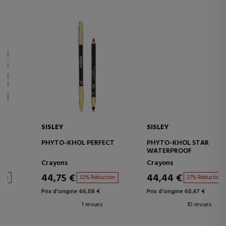
SISLEY
SISLEY
PHYTO-KHOL STAR
SISLEYA L'INTEGRAL EYE &
WATERPROOF
LIP CONTOUR CREAM
Crayons
Soin des Yeux
44,44 €
143,16 €
27% Réduction
40% Réduction
Prix d'origine 60,67 €
Prix d'origine 238,58 €
10 revues
23 revues