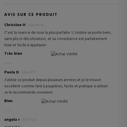
AVIS SUR CE PRODUIT
Christine H
2025-08-18
C'est la nuance de rose la plus parfaite ! L'ombre se porte bien,
sans plis ni décoloration, et sa consistance est parfaitement
lisse et facile à appliquer.
Très bien
Achat Vérifié
Paola D
2024-01-17
J'utilise ce produit depuis plusieurs années et je le trouve
excellent comme fard à paupières, facile et pratique à utiliser.
Je le recommande vivement.
Bien
Achat Vérifié
angela r
2023-11-22