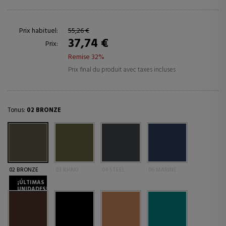
Prix habituel:
55,26 €
37,74 €
Prix:
Remise 32%
Prix final du produit avec taxes incluses
Tonus:
02 BRONZE
02 BRONZE
03 KHAKI
04 STEEL
06 MARINE
¡ÚLTIMAS
UNIDADES!