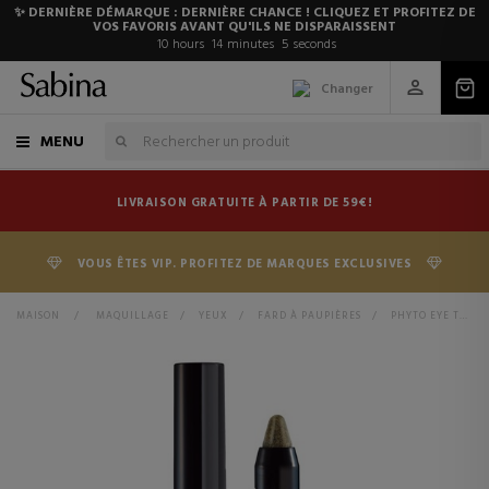
✨ DERNIÈRE DÉMARQUE : DERNIÈRE CHANCE ! CLIQUEZ ET PROFITEZ DE
VOS FAVORIS AVANT QU'ILS NE DISPARAISSENT
10
hours
14
minutes
5
seconds
Changer
MENU
LIVRAISON GRATUITE À PARTIR DE 59€!
VOUS ÊTES VIP. PROFITEZ DE MARQUES EXCLUSIVES
MAISON
>
MAQUILLAGE
>
YEUX
>
FARD À PAUPIÈRES
>
PHYTO EYE TWIST