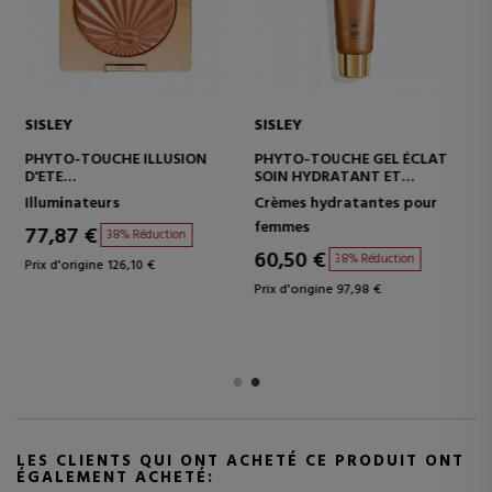
SISLEY
SISLEY
PHYTO-TOUCHE GEL ÉCLAT
L'ORCHIDÉE HIGHLIGHTER
SOIN HYDRATANT ET
GEL POUDRE ILLUMINATEUR
PROTECTEUR AVEC
Crèmes hydratantes pour
Illuminateurs
MAQUILLAGE
femmes
77,87 €
38% Réduction
60,50 €
38% Réduction
Prix d'origine 126,10 €
Prix d'origine 97,98 €
LES CLIENTS QUI ONT ACHETÉ CE PRODUIT ONT
ÉGALEMENT ACHETÉ: