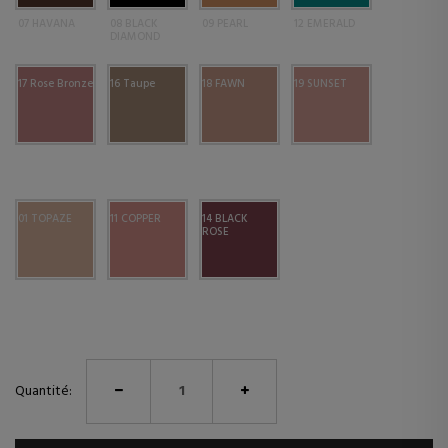
07 HAVANA
08 BLACK
09 PEARL
12 EMERALD
DIAMOND
17 Rose Bronze
16 Taupe
18 FAWN
19 SUNSET
01 TOPAZE
11 COPPER
14 BLACK
ROSE
Quantité: