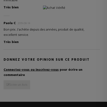
inimitable
Très bien
Achat Vérifié
Paola C
2019-08-14
Bon prix. J'achète depuis des années, produit de qualité,
excellent service.
Très bien
DONNEZ VOTRE OPINION SUR CE PRODUIT
Connectez-vous ou inscrivez-vous
pour écrire un
commentaire
Ecrire un Avis