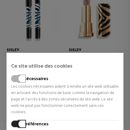
SISLEY
SISLEY
PHYTO HYDRA TEINT
LES PHYTO-OMBRES
FOND DE TEINT LIQUIDE
EYESHADOW
Ce site utilise des cookies
Soin visage
Fard à paupières
75,37 €
39,64 €
Nécessaires
ion
39% Réduction
32% Réduction
Les cookies nécessaires aident à rendre un site web utilisable
Prix d'origine 123,40 €
Prix d'origine 57,97 €
en activant des fonctions de base comme la navigation de
1 revues
2 revues
page et l'accès à des zones sécurisées du site web. Le site
web ne peut pas fonctionner correctement sans ces
cookies.
Préférences