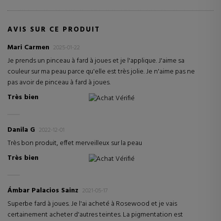
AVIS SUR CE PRODUIT
Mari Carmen
2025-01-22
Je prends un pinceau à fard à joues et je l'applique. J'aime sa
couleur sur ma peau parce qu'elle est très jolie. Je n'aime pas ne
pas avoir de pinceau à fard à joues.
Très bien
Achat Vérifié
Danila G
2022-12-01
Très bon produit, effet merveilleux sur la peau
Très bien
Achat Vérifié
Ámbar Palacios Sainz
2021-05-17
Superbe fard à joues. Je l'ai acheté à Rosewood et je vais
certainement acheter d'autres teintes. La pigmentation est