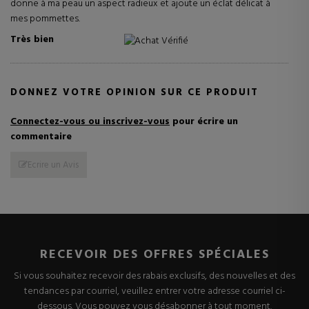
donne à ma peau un aspect radieux et ajoute un éclat délicat à
mes pommettes.
Très bien
Achat Vérifié
DONNEZ VOTRE OPINION SUR CE PRODUIT
Connectez-vous ou inscrivez-vous
pour écrire un
commentaire
Ecrire un Avis
RECEVOIR DES OFFRES SPÉCIALES
Si vous souhaitez recevoir des rabais exclusifs, des nouvelles et des
tendances par courriel, veuillez entrer votre adresse courriel ci-
dessous. Vous pouvez vous désabonner à tout moment.