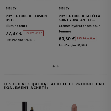
SISLEY
YVES SAINT LAURENT
CLAT
L'ORCHIDÉE HIGHLIGHTER
LOVENUDE LIP BLUSHER
GEL POUDRE ILLUMINATEUR
BAUME FLOUTANT EFFET
SECONDE PEAU
our
Illuminateurs
Rouges à Lèvres
77,87 €
31,38 €
38% Réduction
36% Réduction
Prix d'origine 126,10 €
Prix d'origine 48,78 €
LES CLIENTS QUI ONT ACHETÉ CE PRODUIT ONT
ÉGALEMENT ACHETÉ: