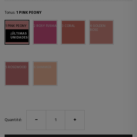
Tonus:
1 PINK PEONY
1 PINK PEONY
2 ROSY FUSHIA
3 CORAL
4 GOLDEN
ROSE
¡ÚLTIMAS
UNIDADES!
5 ROSEWOOD
6 SHIMMER
Quantité: