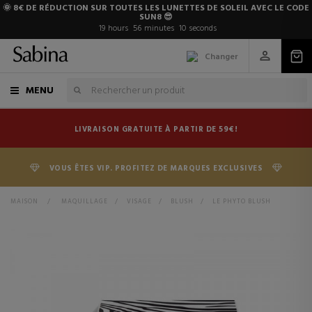
🌞 8€ DE RÉDUCTION SUR TOUTES LES LUNETTES DE SOLEIL AVEC LE CODE
SUN8 😎
19
hours
56
minutes
10
seconds
Changer
MENU
LIVRAISON GRATUITE À PARTIR DE 59€!
VOUS ÊTES VIP. PROFITEZ DE MARQUES EXCLUSIVES
MAISON
>
MAQUILLAGE
>
VISAGE
>
BLUSH
>
LE PHYTO BLUSH