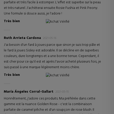
parfaite et très facile à estomper. L'effet est superbe sur la peau
et très naturel. J'achèterai ensuite Rosie Fushia et Pink Peony.
Une formule si douce aussi, je l'adore !
Très bien
Achat Vérifié
Ruth Arrieta Cardona
2021-05-16
J'ai besoin d'un fard à joues parce que sinon je suis trop pâle et
le fard à joues Sisley est adorable. Il se décline en de superbes
couleurs, dure longtemps et a une bonne tenue. Cependant, il
est cher pour ce qu'il est et après l'avoir acheté plusieurs fois, je
suis passé à une marque légèrement moins chère.
Très bien
Achat Vérifié
María Ángeles Corral-Gallart
2021-05-15
Honnêtement, j'adore ces produits. Ma préférée dans cette
gamme est la nuance Golden Rose - c'est la combinaison
parfaite de caramel pêche et d'un soupçon de rose blush. Il