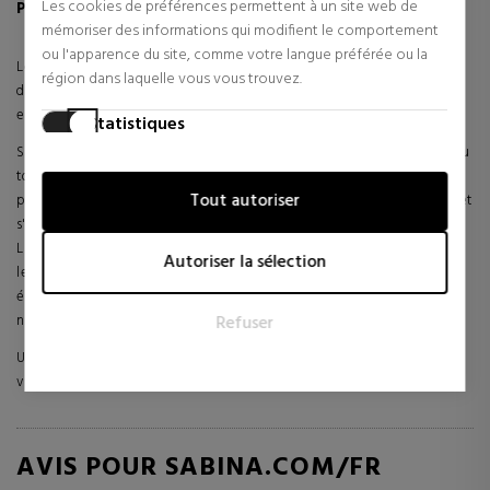
Les cookies de préférences permettent à un site web de
PLUS D'INFORMATIONS SUR LE PHYTO BLUSH
mémoriser des informations qui modifient le comportement
ou l'apparence du site, comme votre langue préférée ou la
Le
Phyto Blush
est une texture ultra-douce enrichie d'une formule
région dans laquelle vous vous trouvez.
d'huiles botaniques pour assurer douceur et confort. Il rehausse et
embellit les joues d'un voile de couleur et de lumière.
Statistiques
Sa texture "transformatrice", ultra-sensorielle, dense et ultra-douce au
Les cookies statistiques aident les propriétaires de sites web
toucher, enrobe légèrement la peau. Ultra-fine et légère, cette
à comprendre comment les visiteurs interagissent avec les
Tout autoriser
poudre sans "effet poudré" glisse sur la peau, se fond parfaitement, et
sites web en collectant et en fournissant des informations
s'adapte à toutes les humeurs.
de manière anonyme.
La gamme comprend 6 teintes vibrantes et lumineuses pour toutes
Autoriser la sélection
Marketing
les carnations, dont un highlighter pour la touche finale. La peau est
éveillée et harmonieuse, avec un éclat sain et un rayonnement
Les cookies marketing sont utilisés pour suivre les visiteurs
Refuser
naturel.
sur les sites web. L'intention est d'afficher des annonces qui
sont pertinentes et engageantes pour l'utilisateur individuel
Un blush en poudre à la formule ultra-sensorielle dans des teintes
et donc plus précieuses pour les éditeurs et les annonceurs
vibrantes et lumineuses.
tiers.
AVIS POUR SABINA.COM/FR