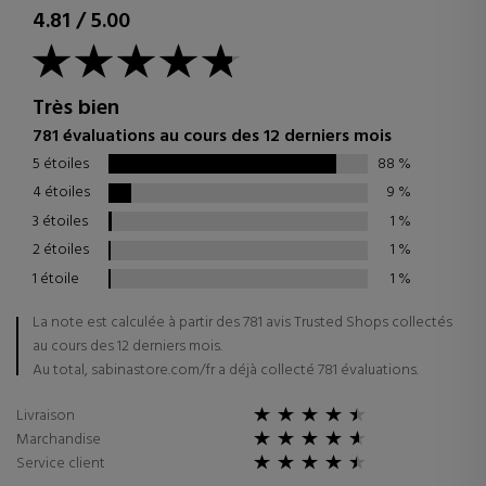
4.81
/
5.00
Très bien
781 évaluations au cours des 12 derniers mois
5 étoiles
88
%
4 étoiles
9
%
3 étoiles
1
%
2 étoiles
1
%
1 étoile
1
%
La note est calculée à partir des 781 avis Trusted Shops collectés
au cours des 12 derniers mois.
Au total, sabinastore.com/fr a déjà collecté 781 évaluations.
Livraison
Marchandise
Service client