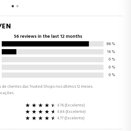
/EN
56 reviews in the last 12 months
86
%
14
%
0
%
0
%
0
%
de clientes das Trusted Shops nos últimos 12 meses.
ficações.
4.76 (Excelente)
4.84 (Excelente)
4.77 (Excelente)