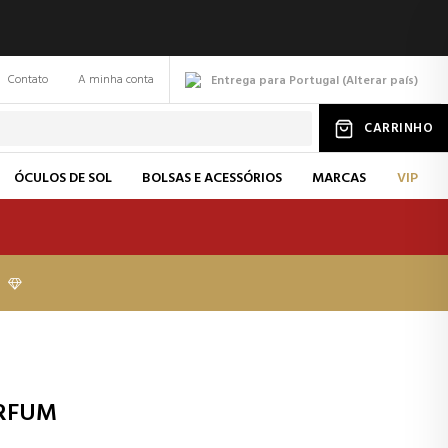
Contato
A minha conta
Entrega para Portugal
(
Alterar
país
)
CARRINHO
ÓCULOS DE SOL
BOLSAS E ACESSÓRIOS
MARCAS
VIP
ARFUM