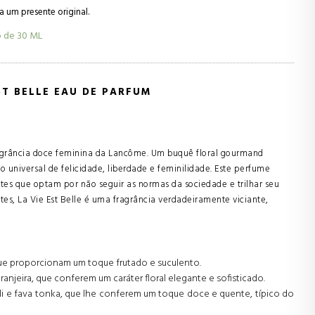
 um presente original.
o de
30 ML
ST BELLE EAU DE PARFUM
fragrância doce feminina da Lancôme. Um buquê floral gourmand
 universal de felicidade, liberdade e feminilidade. Este perfume
es que optam por não seguir as normas da sociedade e trilhar seu
s, La Vie Est Belle é uma fragrância verdadeiramente viciante,
que proporcionam um toque frutado e suculento.
aranjeira, que conferem um caráter floral elegante e sofisticado.
uli e fava tonka, que lhe conferem um toque doce e quente, típico do