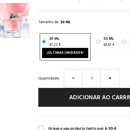
Tamanho de:
30 ML
30 ML
50 ML
47,22 €
65,67 €
¡ÚLTIMAS UNIDADES!
Quantidade:
ADICIONAR AO CARR
Grave o seu próprio texto por 6,99 €