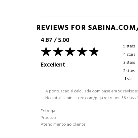
REVIEWS FOR SABINA.COM
4.87
/
5.00
5 stars
4 stars
3 stars
Excellent
2 stars
1 star
A pontuação é calculada com base em 56 revisões 
No total, sabinastore.com/pt já recolheu 56 classi
Entrega
Produto
Atendimento ao cliente