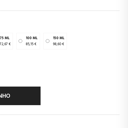
75 ML
100 ML
150 ML
72,67 €
85,15 €
98,60 €
INHO