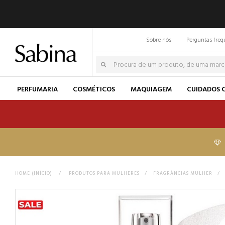
Sobre nós
Perguntas freq
PERFUMARIA
COSMÉTICOS
MAQUIAGEM
CUIDADOS 
HOME (INÍCIO)
>
PRODUTOS PARA MULHERES
>
FRAGRÂNCIAS MULHER
>