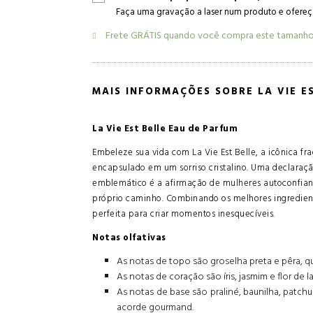
Faça uma gravação a laser num produto e ofereça
Frete GRÁTIS quando você compra este tamanh
MAIS INFORMAÇÕES SOBRE LA VIE E
La Vie Est Belle Eau de Parfum
Embeleze sua vida com La Vie Est Belle, a icônica 
encapsulado em um sorriso cristalino. Uma declaração
emblemático é a afirmação de mulheres autoconfiant
próprio caminho. Combinando os melhores ingrediente
perfeita para criar momentos inesquecíveis.
Notas olfativas
As notas de topo são groselha preta e pêra, 
As notas de coração são íris, jasmim e flor de l
As notas de base são praliné, baunilha, patch
acorde gourmand.