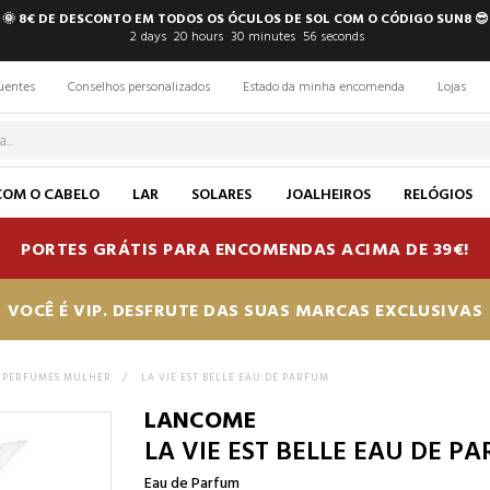
🌞 8€ DE DESCONTO EM TODOS OS ÓCULOS DE SOL COM O CÓDIGO SUN8 😎
2
days
20
hours
30
minutes
55
seconds
uentes
Conselhos personalizados
Estado da minha encomenda
Lojas
COM O CABELO
LAR
SOLARES
JOALHEIROS
RELÓGIOS
PORTES GRÁTIS PARA ENCOMENDAS ACIMA DE 39€!
VOCÊ É VIP. DESFRUTE DAS SUAS MARCAS EXCLUSIVAS
PERFUMES MULHER
>
LA VIE EST BELLE EAU DE PARFUM
LANCOME
LA VIE EST BELLE EAU DE P
Eau de Parfum