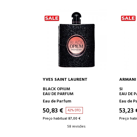
AURENT
ARMANI
RABANN
 AO CARRINHO
ADICIONAR AO CARRINHO
ADI
SI
1 MILLIO
M
EAU DE PARFUM
EAU DE 
Eau de Parfum
Eau de T
53,23 €
59,80
 DTO.
40% DTO.
,00 €
Preço habitual 89,00 €
Preço habi
revisões
64 revisões