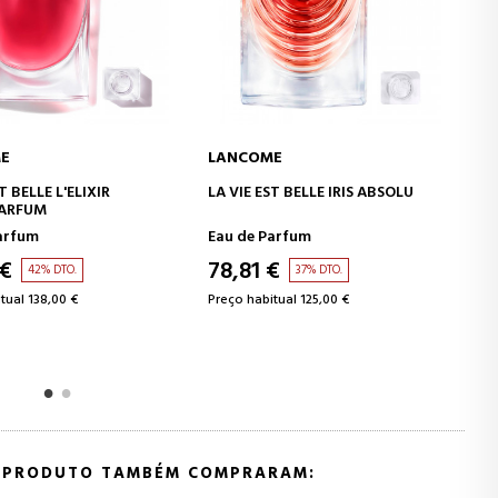
E
LANCOME
CIONAR AO CARRINHO
ADICIONAR AO CARRINHO
ST BELLE IRIS ABSOLU
LA VIE EST BELLE ROSE
EXTRAORDINAIRE
arfum
Eau de Parfum
€
79,76 €
37% DTO.
36% DTO.
tual 125,00 €
Preço habitual 125,00 €
E PRODUTO TAMBÉM COMPRARAM: