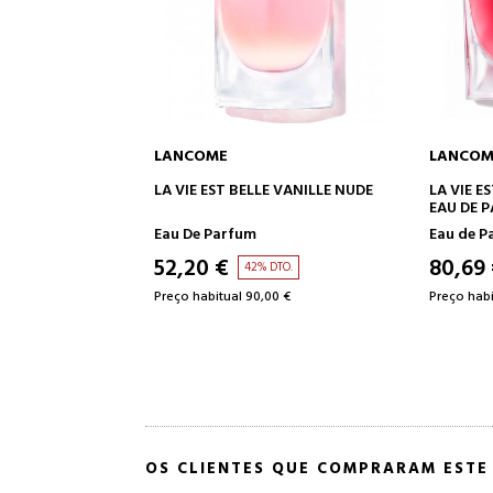
LANCOME
LANCOM
 AO CARRINHO
ADICIONAR AO CARRINHO
ADI
E VANILLE NUDE
LA VIE EST BELLE L'ELIXIR
LA VIE E
EAU DE PARFUM
Eau de Parfum
Eau de P
80,69 €
78,81 
DTO.
42% DTO.
00 €
Preço habitual 138,00 €
Preço habi
OS CLIENTES QUE COMPRARAM EST