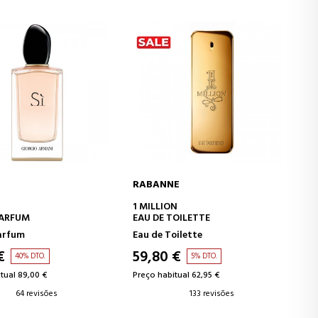
E
JEAN PAUL GAULTIER
CIONAR AO CARRINHO
ADICIONAR AO CARRINHO
N
LE MALE
TOILETTE
EAU DE TOILETTE
oilette
Eau de Toilette
 €
38,49 €
5% DTO.
46% DTO.
tual 62,95 €
Preço habitual 71,00 €
133 revisões
181 revisões