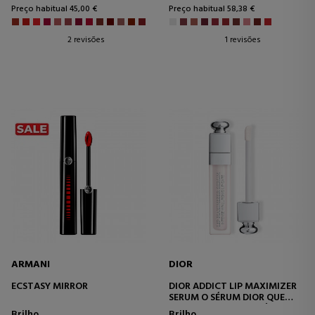
Preço habitual 45,00 €
Preço habitual 58,38 €
2 revisões
1 revisões
ARMANI
DIOR
ECSTASY MIRROR
DIOR ADDICT LIP MAXIMIZER
SERUM O SÉRUM DIOR QUE
PROPORCIONA AOS LÁBIOS 24
Brilho
Brilho