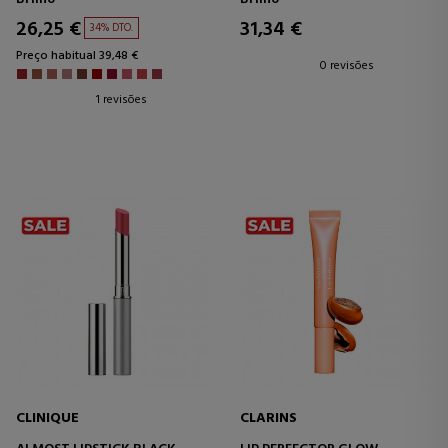
HORAS* DE HIDRATAÇÃO E
VOLUME VISÍVEL AUMENTADO
26,25 €
31,34 €
34% DTO.
Preço habitual 39,48 €
0 revisões
1 revisões
CLINIQUE
CLARINS