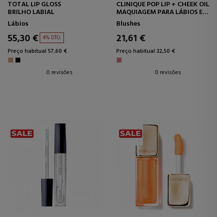
TOTAL LIP GLOSS
CLINIQUE POP LIP + CHEEK OIL
BRILHO LABIAL
MAQUIAGEM PARA LÁBIOS E
BOCHECHAS
Lábios
Blushes
55,30 €
21,61 €
4% DTO.
Preço habitual 57,60 €
Preço habitual 32,50 €
0 revisões
0 revisões