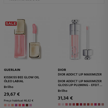
GUERLAIN
DIOR
DIOR ADDICT LIP MAXIMIZER
KISSKISS BEE GLOW OIL
ÓLEO LABIAL
DIOR ADDICT LIP MAXIMIZER
GLOSS LIP PLUMING - EFEITO
Brilho
DE HIDRATAÇÃO E VOLUME -
Brilho
IMEDIATO E DURADOURO
29,67 €
31,34 €
Preço habitual 46,62 €