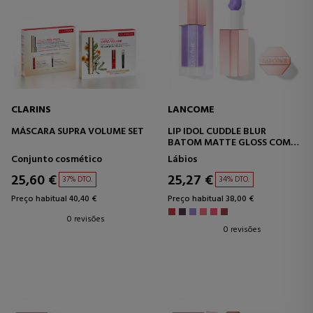
CLARINS
LANCOME
MÁSCARA SUPRA VOLUME SET
LIP IDOL CUDDLE BLUR
BATOM MATTE GLOSS COM
EFEITO SEGUNDA PELE
Conjunto cosmético
Lábios
25,60 €
25,27 €
37% DTO.
34% DTO.
Preço habitual 40,40 €
Preço habitual 38,00 €
0 revisões
0 revisões