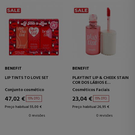
BENEFIT
BENEFIT
LIP TINTS TO LOVE SET
PLAYTINT LIP & CHEEK STAIN
COR DOS LÁBIOS E
BOCHECHAS
Conjunto cosmético
Cosméticos Faciais
47,02 €
23,04 €
15% DTO.
15% DTO.
Preço habitual 55,00 €
Preço habitual 26,95 €
0 revisões
0 revisões