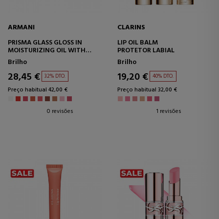
ARMANI
CLARINS
PRISMA GLASS GLOSS IN
LIP OIL BALM
MOISTURIZING OIL WITH
PROTETOR LABIAL
MIRROR EFFECT SHINE
Brilho
Brilho
28,45 €
19,20 €
32% DTO.
40% DTO.
Preço habitual 42,00 €
Preço habitual 32,00 €
0 revisões
1 revisões