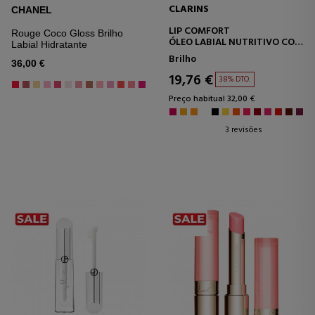
CLARINS
CHANEL
LIP COMFORT
Rouge Coco Gloss Brilho
ÓLEO LABIAL NUTRITIVO COM
Labial Hidratante
COR
Brilho
36,00 €
19,76 €
38% DTO.
Preço habitual 32,00 €
3 revisões