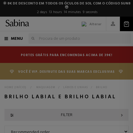
🌞 8€ DE DESCONTO EM TODOS OS ÓCULOS DE SOL COM O CÓDIGO SUN8
😎
2
days
13
hours
14
minutes
8
seconds
Alterar
MENU
PORTES GRÁTIS PARA ENCOMENDAS ACIMA DE 39€!
VOCÊ É VIP. DESFRUTE DAS SUAS MARCAS EXCLUSIVAS
HOME (INÍCIO)
>
MAQUIAGEM
>
LÁBIOS E UNHAS
>
BRILHO
BRILHO LABIAL E BRILHO LABIAL
FILTER