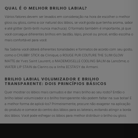
QUAL É O MELHOR BRILHO LABIAL?
Vários fatores devem ser levados em consideração na hora de escolher o melhor
gloss ou gloss, como a cor natural dos lábios, se você gosta que tenha aroma, sabor
e até glitter (brilli-brilli nunca machuca). O formato também é importante, já que
você consegue diferentes brilhos em bastão, lápis, pincel ou pincel, então escolha o
mais confortável para você.
Na Sabina você obterá diferentes tonalidades e formatos de acordo com seu gosto,
como o CHUBBY STICK da Clinique, o ROUGE PUR COUTURE THE SLIM GLOW
MATTE de Yves Saint Laurent, o MADEMOISELLE COOLING BALM da Lancôme, o
WATER LIP STAIN da Clarins ou a linha ECSTASY da Armani.
BRILHO LABIAL VOLUMIZADOR E BRILHO
TRANSPARENTE: DOIS PRINCÍPIOS BÁSICOS
Quer mostrar os lábios mais carnudos e dar mais brilho ao seu rosto? Então o
brilho labial volumizador e o brilho transparente não podem faltar na sua bolsa! E
a melhor forma de aplicá-los? Primeiramente, procure não exagerar na aplicação
do produto e comece do centro dos lábios para as laterais, evitando atingir a borda
dos lábios. Você pode esfregar os lábios para melhor distribuir o brilho ou gloss.