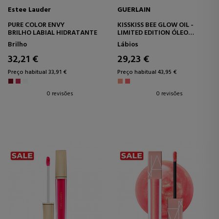
Estee Lauder
GUERLAIN
PURE COLOR ENVY
KISSKISS BEE GLOW OIL -
BRILHO LABIAL HIDRATANTE
LIMITED EDITION ÓLEO
LABIAL COLORIDO
Brilho
Lábios
ENRIQUECIDO COM MEL 92%
DE ORIGEM NATURAL
32,21 €
29,23 €
Preço habitual 33,91 €
Preço habitual 43,95 €
0 revisões
0 revisões