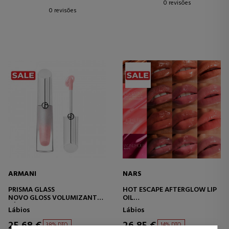
0 revisões
0 revisões
ARMANI
NARS
PRISMA GLASS
HOT ESCAPE AFTERGLOW LIP
NOVO GLOSS VOLUMIZANTE -
OIL
LÁBIOS HIDRATADOS 24H -
BRILHO LABIAL
Lábios
Lábios
BRILHO EFEITO SORVETE
25,68 €
26,85 €
38% DTO.
14% DTO.