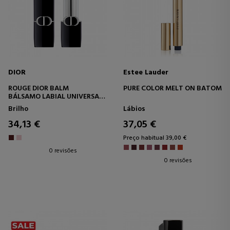
DIOR
Estee Lauder
ROUGE DIOR BALM
PURE COLOR MELT ON BATOM
BÁLSAMO LABIAL UNIVERSAL
- 95% INGREDIENTES DE
Brilho
Lábios
ORIGEM NATURAL -
TRATAMENTO FLORAL
34,13 €
37,05 €
HIDRATANTE -
RECARREGÁVEL
Preço habitual 39,00 €
0 revisões
0 revisões