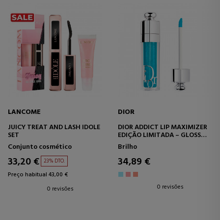
LANCOME
DIOR
JUICY TREAT AND LASH IDOLE
DIOR ADDICT LIP MAXIMIZER
SET
EDIÇÃO LIMITADA – GLOSS
LABIAL VOLUMIZADOR –
Conjunto cosmético
Brilho
EFEITO HIDRATANTE E DE
VOLUME – IMEDIATO E DE
33,20 €
34,89 €
23% DTO.
LONGA DURA
Preço habitual 43,00 €
0 revisões
0 revisões