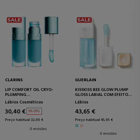
CLARINS
GUERLAIN
LIP COMFORT OIL CRYO-
KISSKISS BEE GLOW PLUMP
PLUMPING
GLOSS LABIAL COM EFEITO
GLOSS LABIAL REPARADOR
VOLUMIZADOR
Lábios Cosméticos
Lábios
30,40 €
43,65 €
5% DTO.
Preço habitual 32,00 €
Preço habitual 45,95 €
0 revisões
0 revisões