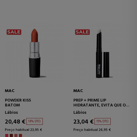
MAC
MAC
POWDER KISS
PREP + PRIME LIP
BATOM
HIDRATANTE, EVITA QUE O
BATOM BORRE, RETEXTURIZA
Lábios
Lábios
20,48 €
23,04 €
14% DTO.
15% DTO.
Preço habitual 23,95 €
Preço habitual 26,95 €