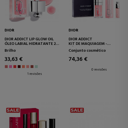
DIOR
DIOR
DIOR ADDICT LIP GLOW OIL
DIOR ADDICT
ÓLEO LABIAL HIDRATANTE 24
KIT DE MAQUIAGEM -
HORAS - 3 ACABAMENTOS
BÁLSAMO LABIAL
Brilho
Conjunto cosmético
ULTRABRILHANTES
HIDRATANTE E ÓLEO LABIAL
33,63 €
74,36 €
0 revisões
1 revisões