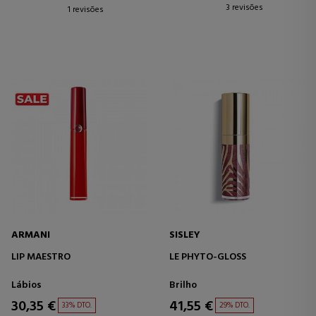
3 revisões
1 revisões
ARMANI
SISLEY
LIP MAESTRO
LE PHYTO-GLOSS
Lábios
Brilho
30,35 €
41,55 €
33% DTO.
29% DTO.