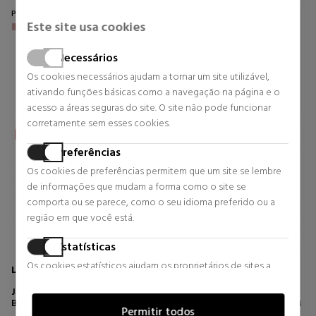
Preço habitual 41,58 €
Preço habitual 31,08 €
Este site usa cookies
2 revisões
0 revisões
Necessários
Os cookies necessários ajudam a tornar um site utilizável,
ativando funções básicas como a navegação na página e o
acesso a áreas seguras do site. O site não pode funcionar
corretamente sem esses cookies.
Preferências
Os cookies de preferências permitem que um site se lembre
de informações que mudam a forma como o site se
comporta ou se parece, como o seu idioma preferido ou a
região em que você está.
Estatísticas
Os cookies estatísticos ajudam os proprietários de sites a
LANCOME
DIOR
entender como os visitantes interagem com os sites,
Dior Addict Lip Tint
JUICY TUBES BRILHO ULTRA
coletando e fornecendo informações de forma anônima.
BRILHANTE
LIP STAIN HIDRATANTE E SEM
Permitir todos
TRANSFERÊNCIA - 94% DE