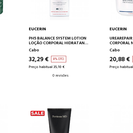
EUCERIN
EUCERIN
O
ADICIONAR AO CARRINHO
ADICION
PH5 BALANCE SYSTEM LOTION
UREAREPAI
LOÇÃO CORPORAL HIDRATANTE
CORPORAL N
M
ULTRALEVE
MUITO SECA
Cabo
Cabo
32,29 €
20,88 €
8% DTO.
Preço habitual 35,10 €
Preço habitual
0 revisões