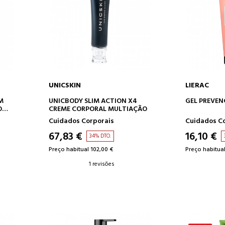
UNICSKIN
LIERAC
O
ADICIONAR AO CARRINHO
ADICION
M
UNICBODY SLIM ACTION X4
GEL PREVEN
O
CREME CORPORAL MULTIAÇÃO
Cuidados Corporais
Cuidados C
67,83 €
16,10 €
34% DTO.
Preço habitual 102,00 €
Preço habitual
1 revisões