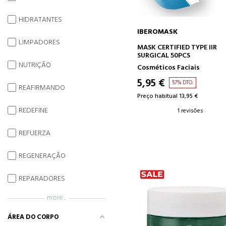
HIDRATANTES
IBEROMASK
LIMPADORES
ADICIONAR AO CARRINH
MASK CERTIFIED TYPE IIR
SURGICAL 50PCS
NUTRIÇÃO
Cosméticos Faciais
5,95 €
57% DTO.
REAFIRMANDO
Preço habitual 13,95 €
REDEFINE
1 revisões
REFUERZA
REGENERAÇÃO
REPARADORES
more...
ÁREA DO CORPO