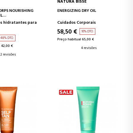
NATURA BISSÉ
AR AO CARRINHO
ADICIONAR AO CARRINHO
ORPS NOURISHING
ENERGIZING DRY OIL
IL
O HIDRATANTE
s hidratantes para
Cuidados Corporais
58,50 €
10% DTO.
48% DTO.
Preço habitual 65,00 €
 42,00 €
4 revisões
2 revisões