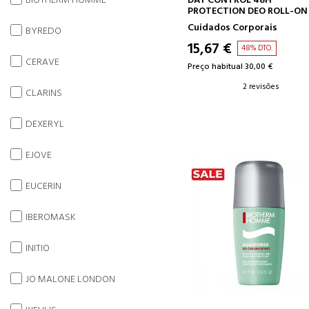
BIOTHERM HOMME
DAY CONTROL 48H
PROTECTION DEO ROLL-ON
Cuidados Corporais
BYREDO
15,67 €
48% DTO.
CERAVE
Preço habitual 30,00 €
2 revisões
CLARINS
DEXERYL
EJOVE
EUCERIN
IBEROMASK
INITIO
JO MALONE LONDON