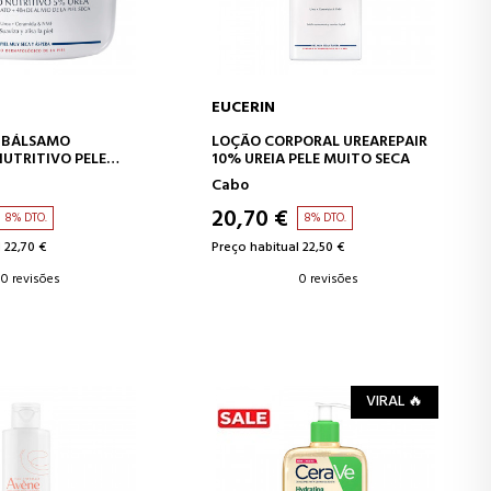
EUCERIN
AR AO CARRINHO
ADICIONAR AO CARRINHO
R BÁLSAMO
LOÇÃO CORPORAL UREAREPAIR
UTRITIVO PELE
10% UREIA PELE MUITO SECA
Cabo
20,70 €
8% DTO.
8% DTO.
 22,70 €
Preço habitual 22,50 €
0 revisões
0 revisões
VIRAL 🔥