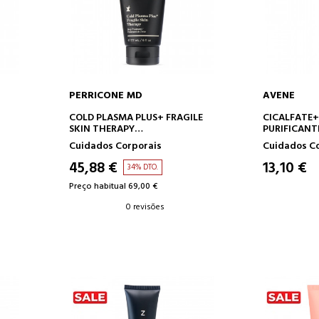
PERRICONE MD
AVENE
O
ADICIONAR AO CARRINHO
ADICION
COLD PLASMA PLUS+ FRAGILE
CICALFATE+
SKIN THERAPY
PURIFICANT
CREME CORPORAL
Cuidados Corporais
Cuidados C
45,88 €
13,10 €
34% DTO.
Preço habitual 69,00 €
0 revisões