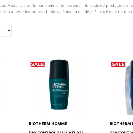
 de Moda, sua perfumaria online, temos uma infinidade de produtos cosmé
 refrescantes e hidratantes farão você mudar de idéia. Se você quer ter uma
.
BIOTHERM HOMME
BIOTHERM
O
ADICIONAR AO CARRINHO
ADICION