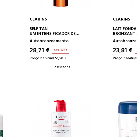
CLARINS
CLARINS
O
ADICIONAR AO CARRINHO
ADICION
SELF TAN
LAIT FONDA
UM INTENSIFICADOR DE
BRONZANT
AUTOBRONZEAMENTO PARA O
LEITE SOLAR
Autobronzeamento
Autobronz
CORPO.
AUTOBRON
28,71 €
23,81 €
44% DTO.
Preço habitual 51,50 €
Preço habitual
2 revisões