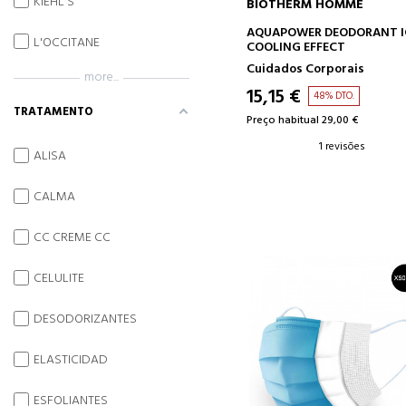
KIEHL'S
BIOTHERM HOMME
ADICIONAR AO CARRINH
AQUAPOWER DEODORANT I
L'OCCITANE
COOLING EFFECT
Cuidados Corporais
more...
15,15 €
48% DTO.
TRATAMENTO
Preço habitual 29,00 €
1 revisões
ALISA
CALMA
CC CREME CC
CELULITE
DESODORIZANTES
ELASTICIDAD
ESFOLIANTES