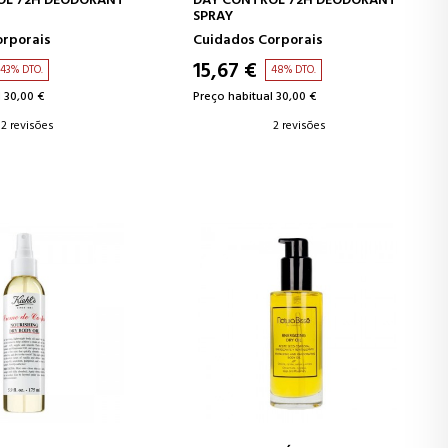
OL 72H DEODORANT
DAY CONTROL 72H DEODORANT
SPRAY
orporais
Cuidados Corporais
15,67 €
43% DTO.
48% DTO.
 30,00 €
Preço habitual 30,00 €
2 revisões
2 revisões