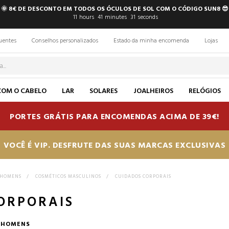
🌞 8€ DE DESCONTO EM TODOS OS ÓCULOS DE SOL COM O CÓDIGO SUN8 😎
11
hours
41
minutes
30
seconds
uentes
Conselhos personalizados
Estado da minha encomenda
Lojas
COM O CABELO
LAR
SOLARES
JOALHEIROS
RELÓGIOS
PORTES GRÁTIS PARA ENCOMENDAS ACIMA DE 39€!
VOCÊ É VIP. DESFRUTE DAS SUAS MARCAS EXCLUSIVAS
 HOMENS
>
COSMÉTICOS MASCULINOS
>
CUIDADOS CORPORAIS
ORPORAIS
 HOMENS