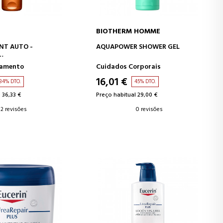
BIOTHERM HOMME
AR AO CARRINHO
ADICIONAR AO CARRINHO
NT AUTO -
AQUAPOWER SHOWER GEL
eamento
Cuidados Corporais
ZEADOR
16,01 €
34% DTO.
45% DTO.
 36,33 €
Preço habitual 29,00 €
2 revisões
0 revisões