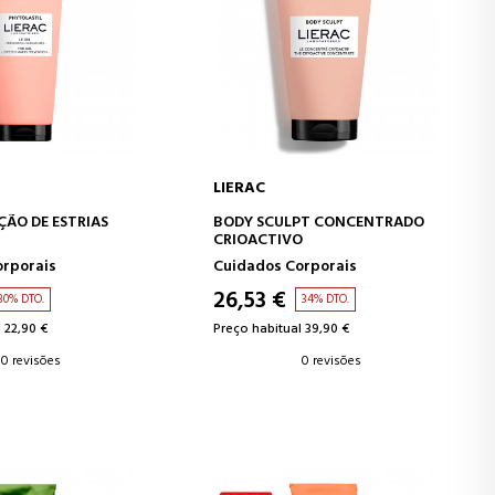
LIERAC
AR AO CARRINHO
ADICIONAR AO CARRINHO
ÇÃO DE ESTRIAS
BODY SCULPT CONCENTRADO
CRIOACTIVO
orporais
Cuidados Corporais
26,53 €
30% DTO.
34% DTO.
 22,90 €
Preço habitual 39,90 €
0 revisões
0 revisões