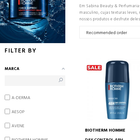
Em Sabina Beauty & Perfumarias
masculino, cujas texturas leves,
nossos produtos e desfrute deles
FILTER BY
MARCA
A-DERMA
AESOP
AVENE
BIOTHERM HOMME
ADICIONAR AO CARRINH