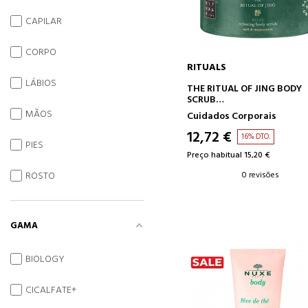
CAPILAR
CORPO
RITUALS
LÁBIOS
ADICIONAR AO CARRINH
THE RITUAL OF JING BODY
SCRUB
ESFOLIANTE CORPORAL CO
MÃOS
Cuidados Corporais
SAL
12,72 €
16% DTO.
PIES
Preço habitual 15,20 €
0 revisões
ROSTO
GAMA
BIOLOGY
CICALFATE+