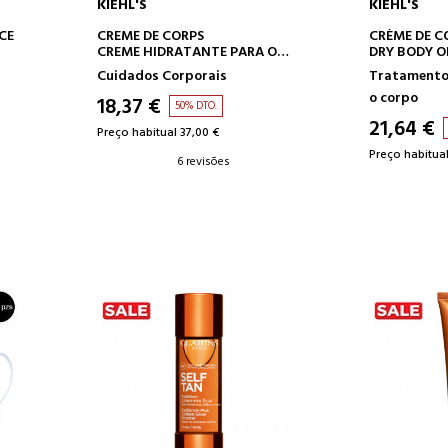
KIEHL'S
KIEHL'S
O
ADICIONAR AO CARRINHO
ADICION
CE
CREME DE CORPS
CRÈME DE C
CREME HIDRATANTE PARA O
DRY BODY O
CORPO
TRATAMENT
Cuidados Corporais
Tratamento
CORPORAL
o corpo
18,37 €
50% DTO.
21,64 €
Preço habitual 37,00 €
Preço habitual
6 revisões