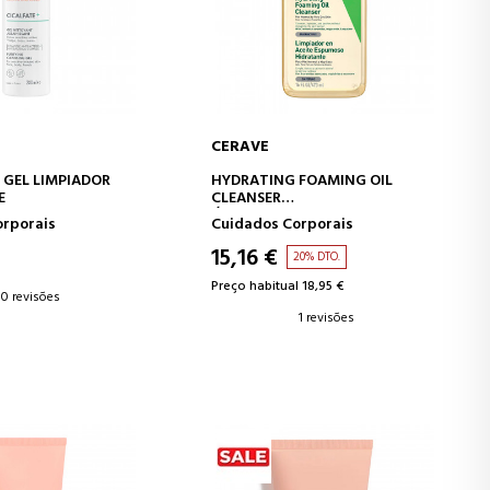
CERAVE
AR AO CARRINHO
ADICIONAR AO CARRINHO
 GEL LIMPIADOR
HYDRATING FOAMING OIL
E
CLEANSER
ÓLEO DE LIMPEZA ESPUMANTE
orporais
Cuidados Corporais
HIDRATANTE
15,16 €
20% DTO.
Preço habitual 18,95 €
0 revisões
1 revisões