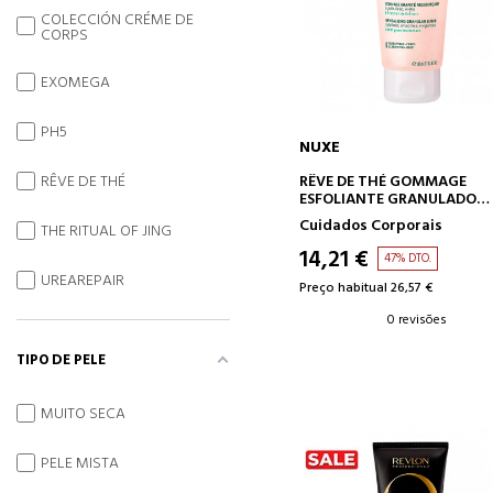
COLECCIÓN CRÉME DE
CORPS
EXOMEGA
PH5
NUXE
ADICIONAR AO CARRINH
RÊVE DE THÉ GOMMAGE
RÊVE DE THÉ
ESFOLIANTE GRANULADO
REVITALIZANTE
Cuidados Corporais
THE RITUAL OF JING
14,21 €
47% DTO.
UREAREPAIR
Preço habitual 26,57 €
0 revisões
TIPO DE PELE
MUITO SECA
PELE MISTA