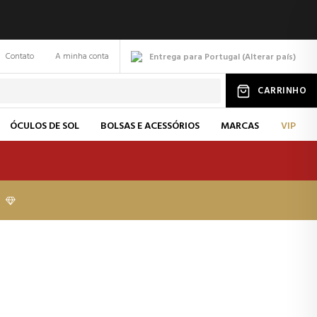
Contato
A minha conta
Entrega para Portugal
(
Alterar
país
)
CARRINHO
ÓCULOS DE SOL
BOLSAS E ACESSÓRIOS
MARCAS
VIP