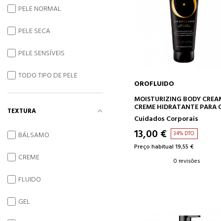
PELE NORMAL
PELE SECA
PELE SENSÍVEIS
TODO TIPO DE PELE
OROFLUIDO
ADICIONAR AO CARRINH
MOISTURIZING BODY CREA
CREME HIDRATANTE PARA 
TEXTURA
CORPO
Cuidados Corporais
13,00 €
34% DTO.
BÁLSAMO
Preço habitual 19,55 €
CREME
0 revisões
FLUIDO
GEL