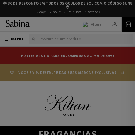
🌞 8€ DE DESCONTO EM TODOS OS ÓCULOS DE SOL COM O CÓDIGO SUN8
😎
2
days
12
hours
26
minutes
16
seconds
Alterar
MENU
PORTES GRÁTIS PARA ENCOMENDAS ACIMA DE 39€!
VOCÊ É VIP. DESFRUTE DAS SUAS MARCAS EXCLUSIVAS