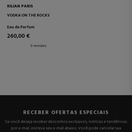
KILIAN PARIS
VODKA ON THE ROCKS
Eau de Parfum
260,00 €
0 revisões
RECEBER OFERTAS ESPECIAIS
Se você deseja receber descontos exclusivos, notícias e tendências
por e-mail, escreva seu e-mail abaixo. Você pode cancelar sua