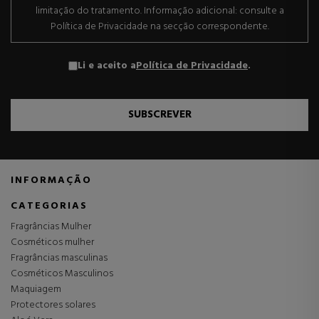
limitação do tratamento. Informação adicional: consulte a
Política de Privacidade na secção correspondente.
Li e aceito a
Política de Privacidade
.
SUBSCREVER
INFORMAÇÃO
CATEGORIAS
Fragrâncias Mulher
Cosméticos mulher
Fragrâncias masculinas
Cosméticos Masculinos
Maquiagem
Protectores solares