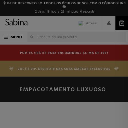
🌞 8€ DE DESCONTO EM TODOS OS ÓCULOS DE SOL COM O CÓDIGO SUN8
😎
2
days
18
hours
23
minutes
6
seconds
Alterar
MENU
PORTES GRÁTIS PARA ENCOMENDAS ACIMA DE 39€!
VOCÊ É VIP. DESFRUTE DAS SUAS MARCAS EXCLUSIVAS
EMPACOTAMENTO LUXUOSO