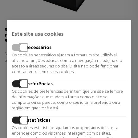
Se tiver vários produtos na minha encomenda,
Este site usa cookies
posso selecionar quais pretendo receber com a
embalagem de luxo?
Necessários
Não. Se selecionar a opção da embalagem de luxo, todos os
Os cookies necessários ajudam a tornar um site utilizável,
ativando funções básicas como a navegação na página e o
produtos da sua encomenda serão enviados com esta opção.
acesso a áreas seguras do site. O site não pode funcionar
corretamente sem esses cookies.
Preferências
Os cookies de preferências permitem que um site se lembre
de informações que mudam a forma como o site se
comporta ou se parece, como o seu idioma preferido ou a
região em que você está.
Estatísticas
Os cookies estatísticos ajudam os proprietários de sites a
entender como os visitantes interagem com os sites,