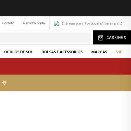
Contato
A minha conta
Entrega para Portugal
(
Alterar
país
)
CARRINHO
ÓCULOS DE SOL
BOLSAS E ACESSÓRIOS
MARCAS
VIP