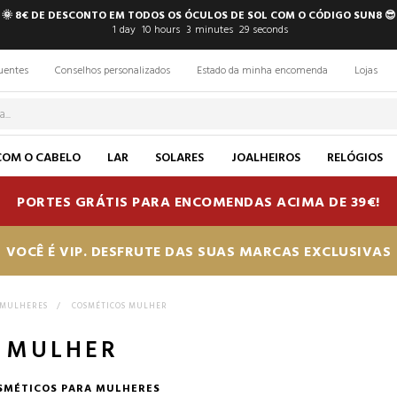
🌞 8€ DE DESCONTO EM TODOS OS ÓCULOS DE SOL COM O CÓDIGO SUN8 😎
1
day
10
hours
3
minutes
28
seconds
uentes
Conselhos personalizados
Estado da minha encomenda
Lojas
COM O CABELO
LAR
SOLARES
JOALHEIROS
RELÓGIOS
PORTES GRÁTIS PARA ENCOMENDAS ACIMA DE 39€!
VOCÊ É VIP. DESFRUTE DAS SUAS MARCAS EXCLUSIVAS
 MULHERES
>
COSMÉTICOS MULHER
 MULHER
OSMÉTICOS PARA MULHERES