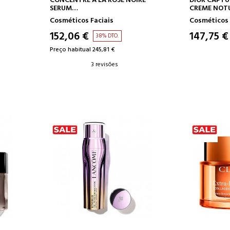
CONCENTRÉ À LA ROSE NOIRE
DIOR CAPTU
SERUM
CREME NOT
SORO PARA TRATAMENTO
ROSTO - CO
Cosméticos Faciais
Cosméticos 
INTENSIVO
ANTIENVEL
PERFORMANC
152,06 €
147,75 €
38% DTO.
FIRMEZA
Preço habitual 245,81 €
3 revisões