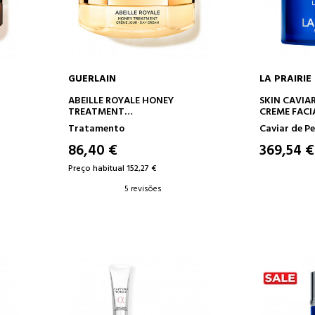
GUERLAIN
LA PRAIRIE
O
ADICIONAR AO CARRINHO
ADICION
ABEILLE ROYALE HONEY
SKIN CAVIA
TREATMENT
CREME FACI
CREME DE DIA
Tratamento
Caviar de Pe
86,40 €
369,54 €
Preço habitual 152,27 €
5 revisões