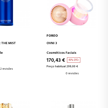
FOREO
AR AO CARRINHO
ADICIONAR AO CARRINHO
R THE MIST
OVNI 3
le
Cosméticos Faciais
170,43 €
43% DTO.
Preço habitual 299,00 €
2 revisões
0 revisões