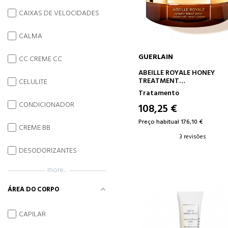
CAIXAS DE VELOCIDADES
CALMA
GUERLAIN
CC CREME CC
ADICIONAR AO CARRINH
ABEILLE ROYALE HONEY
TREATMENT
CELULITE
CREME NOTURNO
Tratamento
CONDICIONADOR
108,25 €
Preço habitual 176,10 €
CREME BB
3 revisões
DESODORIZANTES
more...
ÁREA DO CORPO
CAPILAR