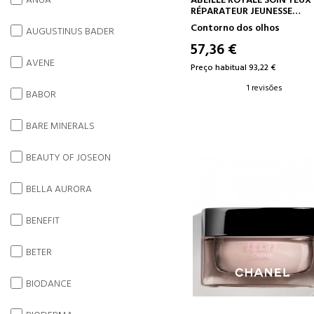
ANUA
ABEILLE ROYALE SOIN YEUX
RÉPARATEUR JEUNESSE
TRATAMENTO OCULAR
Contorno dos olhos
AUGUSTINUS BADER
REJUVENESCEDOR
57,36 €
AVENE
Preço habitual 93,22 €
1 revisões
BABOR
BARE MINERALS
BEAUTY OF JOSEON
BELLA AURORA
BENEFIT
BETER
BIODANCE