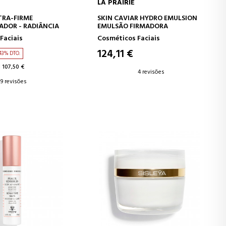
LA PRAIRIE
AR AO CARRINHO
ADICIONAR AO CARRINHO
TRA-FIRME
SKIN CAVIAR HYDRO EMULSION
ADOR - RADIÂNCIA
EMULSÃO FIRMADORA
Faciais
Cosméticos Faciais
124,11 €
43% DTO.
 107,50 €
4 revisões
9 revisões