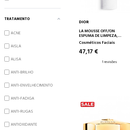
TRATAMENTO
DIOR
ADICIONAR AO CARRINH
LA MOUSSE OFF/ON
ACNE
ESPUMA DE LIMPEZA,
PURIFICANTE E HIDRATANT
Cosméticos Faciais
AISLA
47,17 €
ALISA
1 revisões
ANTI-BRILHO
ANTI-ENVELHECIMENTO
ANTI-FADIGA
ANTI-RUGAS
ANTIOXIDANTE