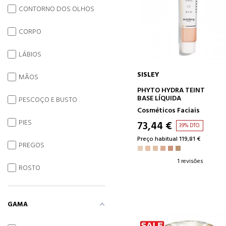
CONTORNO DOS OLHOS
CORPO
LÁBIOS
SISLEY
MÃOS
ADICIONAR AO CARRINH
PHYTO HYDRA TEINT
BASE LÍQUIDA
PESCOÇO E BUSTO
Cosméticos Faciais
PIES
73,44 €
39% DTO.
Preço habitual 119,81 €
PREGOS
1 revisões
ROSTO
GAMA