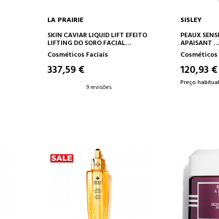
LA PRAIRIE
SISLEY
O
ADICIONAR AO CARRINHO
ADICION
SKIN CAVIAR LIQUID LIFT EFEITO
PEAUX SENS
LIFTING DO SORO FACIAL
APAISANT
CAVIAR
TRATAMENT
Cosméticos Faciais
Cosméticos 
SENSÍVEL
337,59 €
120,93 €
Preço habitual
9 revisões