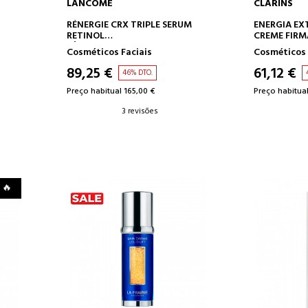
LANCOME
CLARINS
O
ADICIONAR AO CARRINHO
ADICION
RÉNERGIE CRX TRIPLE SERUM
ENERGIA EX
RETINOL
CREME FIRM
SÉRUM DE RETINOL
Cosméticos Faciais
Cosméticos 
89,25 €
61,12 €
46% DTO.
Preço habitual 165,00 €
Preço habitual
3 revisões
 🔥