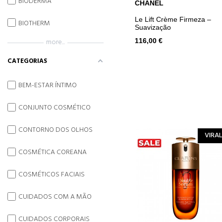
BIODERMA
CHANEL
ADICIONAR AO CARRINH
Le Lift Crème Firmeza –
BIOTHERM
Suavização
more...
116,00 €
CATEGORIAS
BEM-ESTAR ÍNTIMO
CONJUNTO COSMÉTICO
CONTORNO DOS OLHOS
VIRAL
COSMÉTICA COREANA
COSMÉTICOS FACIAIS
CUIDADOS COM A MÃO
CUIDADOS CORPORAIS