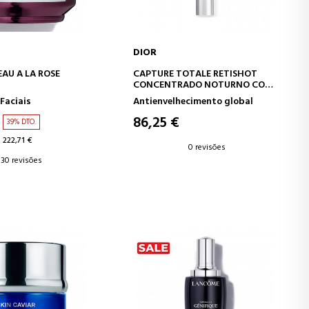
DIOR
AR AO CARRINHO
ADICIONAR AO CARRINHO
AU A LA ROSE
CAPTURE TOTALE RETISHOT
CONCENTRADO NOTURNO COM
RETINOL - RENOVADOR DA
Faciais
Antienvelhecimento global
QUALIDADE DA PELE
86,25 €
39% DTO.
 222,71 €
0 revisões
30 revisões