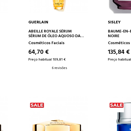
GUERLAIN
SISLEY
O
ADICIONAR AO CARRINHO
ADICION
ABEILLE ROYALE SÉRUM
BAUME-EN-E
SÉRUM DE ÓLEO AQUOSO DA
NOIRE
E
JUVENTUDE
Cosméticos Faciais
Cosméticos 
64,70 €
135,84 €
Preço habitual 109,81 €
Preço habitual
6 revisões