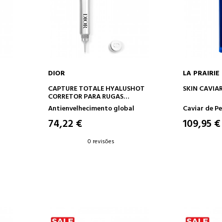
DIOR
LA PRAIRIE
O
ADICIONAR AO CARRINHO
ADICION
CAPTURE TOTALE HYALUSHOT
SKIN CAVIA
CORRETOR PARA RUGAS
EXISTENTES E PRIMEIROS SINAIS
Antienvelhecimento global
Caviar de Pe
DE RUGAS
74,22 €
109,95 €
0 revisões