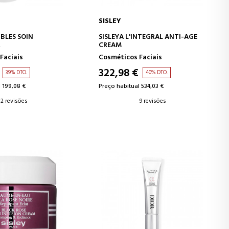
SISLEY
AR AO CARRINHO
ADICIONAR AO CARRINHO
IBLES SOIN
SISLEYA L'INTEGRAL ANTI-AGE
CREAM
O PARA PELE
Faciais
Cosméticos Faciais
322,98 €
39% DTO.
40% DTO.
 199,08 €
Preço habitual 534,03 €
2 revisões
9 revisões