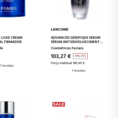
LANCOME
AR AO CARRINHO
ADICIONAR AO CARRINHO
R LUXE CREAM
ADVANCED GÉNIFIQUE SERUM
AL FIRMADOR
SÉRUM ANTIENVELHECIMENTO
CONCENTRADO
le
Cosméticos Faciais
103,27 €
44% DTO.
Preço habitual 185,00 €
7 revisões
7 revisões