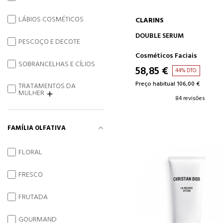
LÁBIOS COSMÉTICOS
CLARINS
ADICIONAR AO CARRINH
DOUBLE SERUM
PESCOÇO E DECOTE
Cosméticos Faciais
SOBRANCELHAS E CÍLIOS
58,85 €
44% DTO.
Preço habitual 106,00 €
TRATAMENTOS DA
MULHER
84 revisões
FAMÍLIA OLFATIVA
FLORAL
FRESCO
FRUTADA
GOURMAND