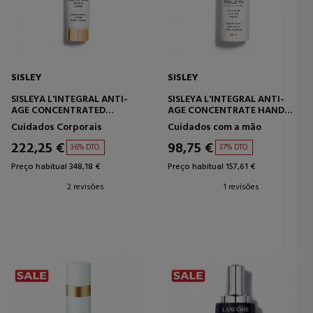
SISLEY
SISLEY
SISLEYA L'INTEGRAL ANTI-
SISLEYA L'INTEGRAL ANTI-
AGE CONCENTRATED
AGE CONCENTRATE HAND
FIRMING BODY CREAM
CARE
Cuidados Corporais
Cuidados com a mão
CREME FIRMADOR CORPORAL
CREME
ANTIENVELHECIMENTO PARA
222,25 €
98,75 €
36% DTO.
37% DTO.
AS MÃOS
Preço habitual 348,18 €
Preço habitual 157,61 €
2 revisões
1 revisões