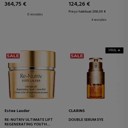
CONTORNO DOS OLHOS
364,75 €
124,26 €
Preço habitual 208,00 €
0 revisões
4 revisões
VIRAL 🔥
Estee Lauder
CLARINS
RE-NUTRIV ULTIMATE LIFT
DOUBLE SERUM EYE
REGENERATING YOUTH