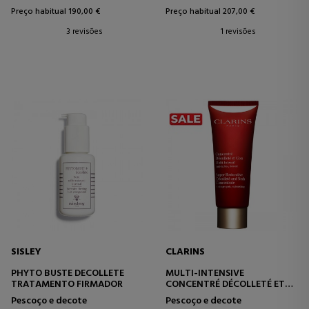
Preço habitual 190,00 €
Preço habitual 207,00 €
3 revisões
1 revisões
SISLEY
CLARINS
PHYTO BUSTE DECOLLETE
MULTI-INTENSIVE
TRATAMENTO FIRMADOR
CONCENTRÉ DÉCOLLETÉ ET
COU
Pescoço e decote
Pescoço e decote
TRATAMENTO PESCOÇO E