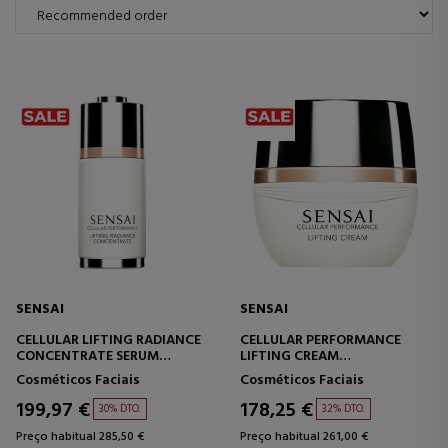
SENSAI
SENSAI
CELLULAR LIFTING RADIANCE
CELLULAR PERFORMANCE
CONCENTRATE SERUM
LIFTING CREAM
CONCENTRADO FIRMEZA E
CREME FACIAL LIFTING
Cosméticos Faciais
Cosméticos Faciais
LUMINOSIDADE
199,97 €
178,25 €
30% DTO.
32% DTO.
Preço habitual 285,50 €
Preço habitual 261,00 €