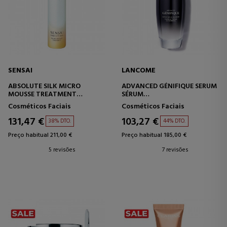
SENSAI
LANCOME
ABSOLUTE SILK MICRO
ADVANCED GÉNIFIQUE SERUM
MOUSSE TREATMENT
SÉRUM
MOUSSE DE TRATAMENTO
ANTIENVELHECIMENTO
Cosméticos Faciais
Cosméticos Faciais
ANTIENVELHECIMENTO
CONCENTRADO
131,47 €
103,27 €
38% DTO.
44% DTO.
Preço habitual 211,00 €
Preço habitual 185,00 €
5 revisões
7 revisões