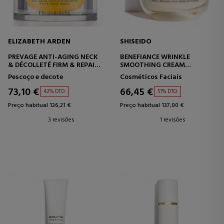
ELIZABETH ARDEN
SHISEIDO
PREVAGE ANTI-AGING NECK
BENEFIANCE WRINKLE
& DÉCOLLETÉ FIRM & REPAIR
SMOOTHING CREAM
CREAM
ENRICHED
Pescoço e decote
Cosméticos Faciais
CREME
CREME FACIAL HIDRATANTE -
ANTIENVELHECIMENTO -
ANTIRRUGAS
73,10 €
66,45 €
42% DTO.
51% DTO.
FIRMADOR - REPARADOR
Preço habitual 126,21 €
Preço habitual 137,00 €
3 revisões
1 revisões