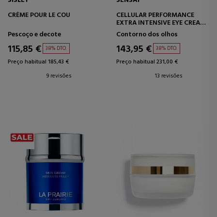
SISLEY
SENSAI
CRÈME POUR LE COU
CELLULAR PERFORMANCE
EXTRA INTENSIVE EYE CREAM
CREME
Pescoço e decote
Contorno dos olhos
ANTIENVELHECIMENTO
INTENSIVO PARA O
115,85 €
143,95 €
38% DTO.
38% DTO.
CONTORNO DOS OLHOS
Preço habitual 185,43 €
Preço habitual 231,00 €
9 revisões
13 revisões