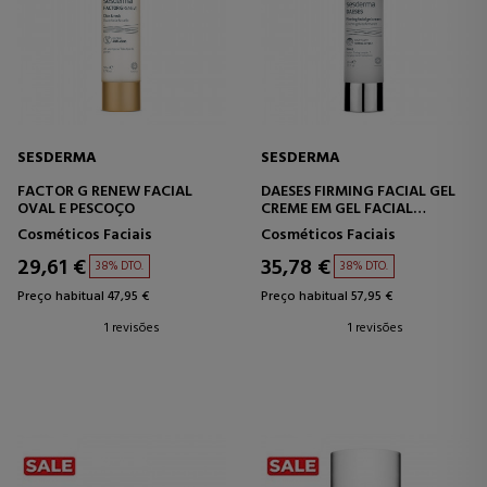
SESDERMA
SESDERMA
FACTOR G RENEW FACIAL
DAESES FIRMING FACIAL GEL
OVAL E PESCOÇO
CREME EM GEL FACIAL
FIRMADOR
Cosméticos Faciais
Cosméticos Faciais
29,61 €
35,78 €
38% DTO.
38% DTO.
Preço habitual 47,95 €
Preço habitual 57,95 €
1 revisões
1 revisões