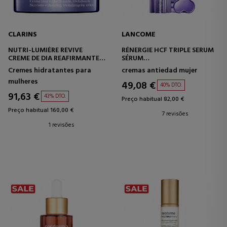
CLARINS
LANCOME
NUTRI-LUMIÈRE REVIVE
RÉNERGIE HCF TRIPLE SERUM
CREME DE DIA REAFIRMANTE -
SÉRUM
REVITALIZANTE
ANTIENVELHECIMENTO
Cremes hidratantes para
cremas antiedad mujer
mulheres
49,08 €
40% DTO.
91,63 €
43% DTO.
Preço habitual 82,00 €
Preço habitual 160,00 €
7 revisões
1 revisões