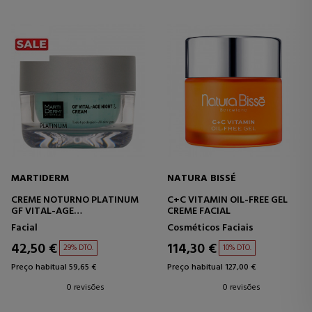
MARTIDERM
NATURA BISSÉ
CREME NOTURNO PLATINUM
C+C VITAMIN OIL-FREE GEL
GF VITAL-AGE
CREME FACIAL
CREME ANTIRRUGAS -
Facial
Cosméticos Faciais
ANTIENVELHECIMENTO
42,50 €
114,30 €
29% DTO.
10% DTO.
Preço habitual 59,65 €
Preço habitual 127,00 €
0 revisões
0 revisões