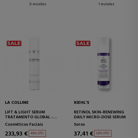
0 revisões
1 revisões
LA COLLINE
KIEHL'S
LIFT & LIGHT SERUM
RETINOL SKIN-RENEWING
TRATAMENTO GLOBAL -
DAILY MICRO-DOSE SERUM
ILUMINADOR
Cosméticos Faciais
Soros
233,93 €
37,41 €
46% DTO.
38% DTO.