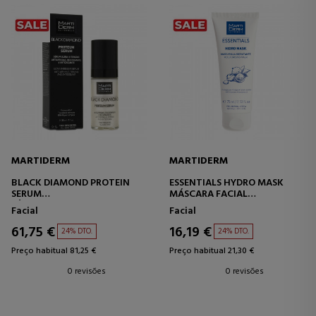
MARTIDERM
MARTIDERM
BLACK DIAMOND PROTEIN
ESSENTIALS HYDRO MASK
SERUM
MÁSCARA FACIAL
SÉRUM ULTRA INTENSIVO
HIDRATANTE E FIRMADORA
Facial
Facial
61,75 €
16,19 €
24% DTO.
24% DTO.
Preço habitual 81,25 €
Preço habitual 21,30 €
0 revisões
0 revisões