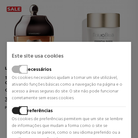
Este site usa cookies
LA MER
NATURA BISSÉ
Necessários
Os cookies necessários ajudam a tornar um site utilizável,
THE EYE & EXPRESSION
ESSENTIAL SHOCK INTENSE
CREAM
DOUBLE ACTION CREAM
ativando funções básicas como a navegação na página e o
CONTORNO DOS OLHOS E
Contorno dos olhos
Cosméticos Faciais
acesso a áreas seguras do site. O site não pode funcionar
LÁBIOS
corretamente sem esses cookies.
332,56 €
73,80 €
10% DTO.
Preço habitual 500,09 €
Preço habitual 82,00 €
Preferências
6 revisões
11 revisões
Os cookies de preferências permitem que um site se lembre
de informações que mudam a forma como o site se
comporta ou se parece, como o seu idioma preferido ou a