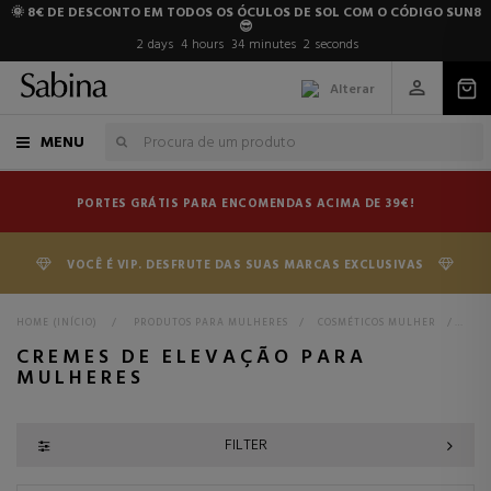
🌞 8€ DE DESCONTO EM TODOS OS ÓCULOS DE SOL COM O CÓDIGO SUN8
😎
2
days
4
hours
34
minutes
1
second
Alterar
MENU
PORTES GRÁTIS PARA ENCOMENDAS ACIMA DE 39€!
VOCÊ É VIP. DESFRUTE DAS SUAS MARCAS EXCLUSIVAS
HOME (INÍCIO)
>
PRODUTOS PARA MULHERES
>
COSMÉTICOS MULHER
>
TRA
CREMES DE ELEVAÇÃO PARA
MULHERES
FILTER