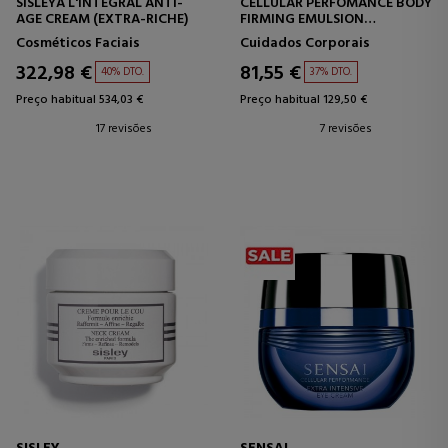
SISLEYA L'INTEGRAL ANTI-
CELLULAR PERFOMANCE BODY
AGE CREAM (EXTRA-RICHE)
FIRMING EMULSION
TRATAMENTO CORPORAL
Cosméticos Faciais
Cuidados Corporais
FIRMADOR
322,98 €
81,55 €
40% DTO.
37% DTO.
Preço habitual 534,03 €
Preço habitual 129,50 €
17 revisões
7 revisões