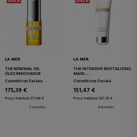
LA MER
LA MER
THE RENEWAL OIL
THE INTENSIVE REVITALIZING
ÓLEO RENOVADOR
MASK
MÁSCARA REVITALIZANTE
Cosméticos Faciais
Cosméticos Faciais
INTENSA
175,39 €
151,47 €
Preço habitual 271,88 €
Preço habitual 227,78 €
3 revisões
4 revisões