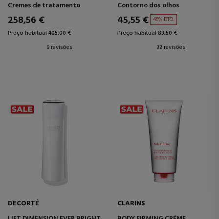
CREME RICH
Cremes de tratamento
Contorno dos olhos
CREMES ANTIRRUGAS E
ANTIENVELHECIMENTO
258,56 €
45,55 €
45% DTO.
Preço habitual 405,00 €
Preço habitual 83,50 €
9 revisões
32 revisões
DECORTÉ
CLARINS
LIFT DIMENSION EVER BRIGHT
BODY FIRMING CRÉME