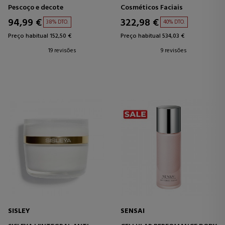
CREME FIRMADOR PARA
Pescoço e decote
Cosméticos Faciais
BUSTO E DECOTE
94,99 €
322,98 €
38% DTO.
40% DTO.
Preço habitual 152,50 €
Preço habitual 534,03 €
19 revisões
9 revisões
SISLEY
SENSAI