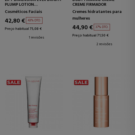
PLUMP LOTION
CREME FIRMADOR
TRATAMENTO FACIAL
Cosméticos Faciais
Cremes hidratantes para
ILUMINADOR - LIFTING
mulheres
42,80 €
43% DTO.
44,90 €
37% DTO.
Preço habitual 75,08 €
Preço habitual 71,50 €
1 revisões
2 revisões