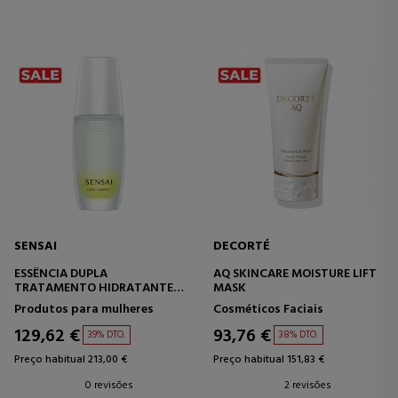
SENSAI
DECORTÉ
ESSÊNCIA DUPLA
AQ SKINCARE MOISTURE LIFT
TRATAMENTO HIDRATANTE,
MASK
FIRMADOR E ILUMINADOR
Produtos para mulheres
Cosméticos Faciais
129,62 €
93,76 €
39% DTO.
38% DTO.
Preço habitual 213,00 €
Preço habitual 151,83 €
0 revisões
2 revisões