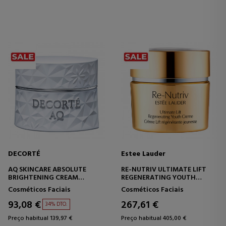
DECORTÉ
Estee Lauder
AQ SKINCARE ABSOLUTE
RE-NUTRIV ULTIMATE LIFT
BRIGHTENING CREAM
REGENERATING YOUTH
CREME ANTIACNE - FIRMADOR
CREME
Cosméticos Faciais
Cosméticos Faciais
CREME REGENERADOR
ANTIENVELHECIMENTO
93,08 €
267,61 €
34% DTO.
Preço habitual 139,97 €
Preço habitual 405,00 €