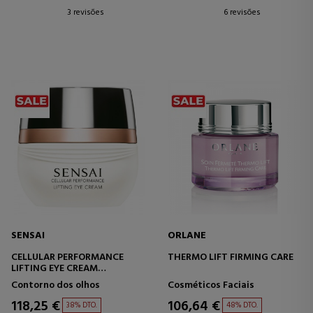
3 revisões
6 revisões
SENSAI
ORLANE
CELLULAR PERFORMANCE
THERMO LIFT FIRMING CARE
LIFTING EYE CREAM
CREME PARA CONTORNO DOS
Contorno dos olhos
Cosméticos Faciais
OLHOS COM EFEITO LIFTING
118,25 €
106,64 €
38% DTO.
48% DTO.