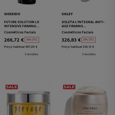
SHISEIDO
SISLEY
FUTURE SOLUTION LX
SISLEŸA L'INTEGRAL ANTI-
INTENSIVE FIRMING
AGE FIRMING
CONTOUR SERUM
CONCENTRATED SERUM
Cosméticos Faciais
Cosméticos Faciais
SÉRUM FIRMADOR PARA
ROSTO E PESCOÇO
266,72 €
326,83 €
46% DTO.
39% DTO.
Preço habitual 497,00 €
Preço habitual 536,13 €
3 revisões
3 revisões