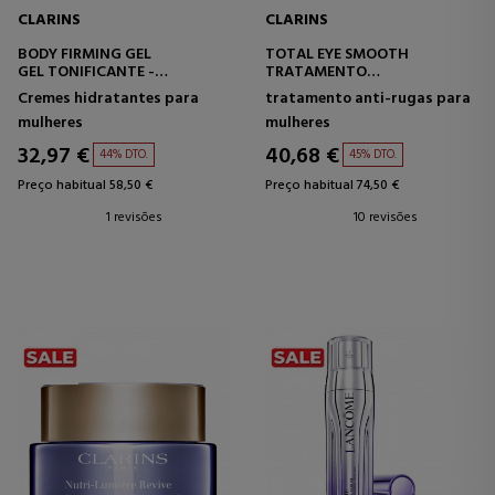
CLARINS
CLARINS
BODY FIRMING GEL
TOTAL EYE SMOOTH
GEL TONIFICANTE -
TRATAMENTO
REAFIRMANTE
ESPECIALIZADO PARA
Cremes hidratantes para
tratamento anti-rugas para
CONTORNO DE OLHOS
mulheres
mulheres
32,97 €
40,68 €
44% DTO.
45% DTO.
Preço habitual 58,50 €
Preço habitual 74,50 €
1 revisões
10 revisões