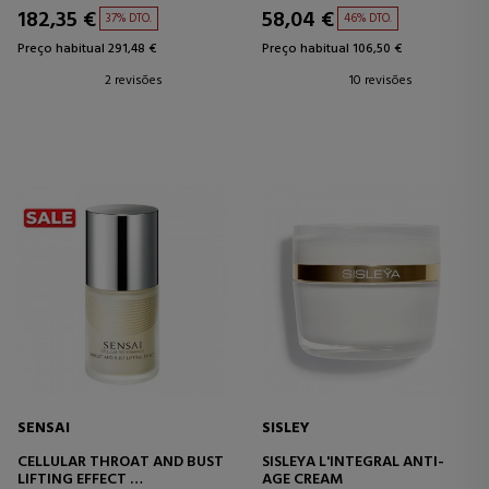
DECOTE
182,35 €
58,04 €
37% DTO.
46% DTO.
Preço habitual 291,48 €
Preço habitual 106,50 €
2 revisões
10 revisões
SENSAI
SISLEY
CELLULAR THROAT AND BUST
SISLEYA L'INTEGRAL ANTI-
LIFTING EFFECT
AGE CREAM