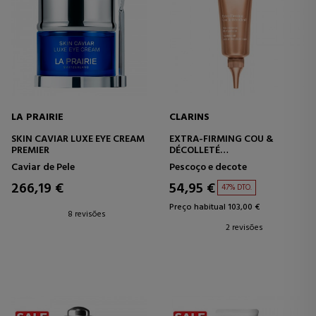
LA PRAIRIE
CLARINS
SKIN CAVIAR LUXE EYE CREAM
EXTRA-FIRMING COU &
PREMIER
DÉCOLLETÉ
CREME REAFIRMANTE PARA
Caviar de Pele
Pescoço e decote
PESCOÇO E DECOTE
266,19 €
54,95 €
47% DTO.
Preço habitual 103,00 €
8 revisões
2 revisões