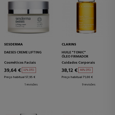
SESDERMA
CLARINS
DAESES CREME LIFTING
HUILE "TONIC"
ÓLEO FIRMADOR
Cosméticos Faciais
Cuidados Corporais
39,64 €
38,12 €
32% DTO.
46% DTO.
Preço habitual 57,95 €
Preço habitual 71,00 €
1 revisões
9 revisões