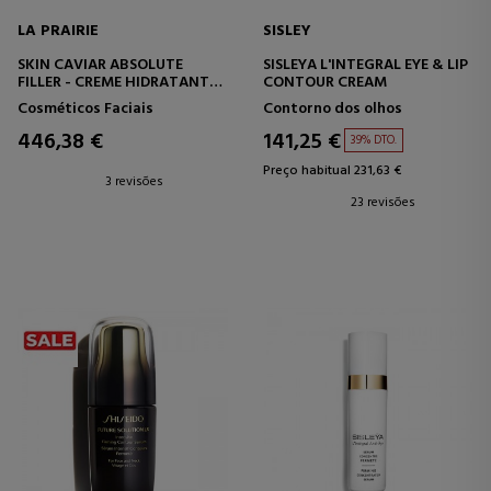
LA PRAIRIE
SISLEY
SKIN CAVIAR ABSOLUTE
SISLEYA L'INTEGRAL EYE & LIP
FILLER - CREME HIDRATANTE
CONTOUR CREAM
REDENSIFICANTE
Cosméticos Faciais
Contorno dos olhos
446,38 €
141,25 €
39% DTO.
Preço habitual 231,63 €
3 revisões
23 revisões