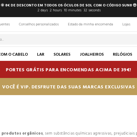
🌞 8€ DE DESCONTO EM TODOS OS ÓCULOS DE SOL COM O CÓDIGO SUN8 😎
2
days
2
hours
10
minutes
31
seconds
uentes
Conselhos personalizados
Estado da minha encomenda
Lojas
COM O CABELO
LAR
SOLARES
JOALHEIROS
RELÓGIOS
PORTES GRÁTIS PARA ENCOMENDAS ACIMA DE 39€!
VOCÊ É VIP. DESFRUTE DAS SUAS MARCAS EXCLUSIVAS
m
produtos orgânicos
, sem substâncias químicas agressivas, prejudiciai