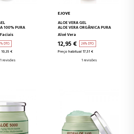
EJOVE
AR AO CARRINHO
ADICIONAR AO CARRINHO
GEL
ALOE VERA GEL
PA 100% PURA
ALOE VERA ORGÂNICA PURA
Faciais
Aloé Vera
12,95 €
4% DTO.
26% DTO.
 10,35 €
Preço habitual 17,51 €
1 revisões
1 revisões