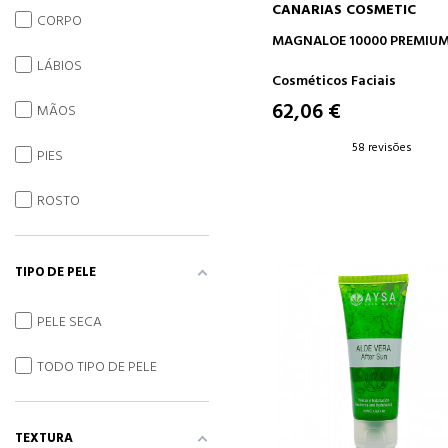
CANARIAS COSMETIC
CORPO
ADICIONAR AO CARRINH
MAGNALOE 10000 PREMIU
LÁBIOS
Cosméticos Faciais
62,06 €
MÃOS
58 revisões
PIES
ROSTO
TIPO DE PELE
PELE SECA
TODO TIPO DE PELE
TEXTURA