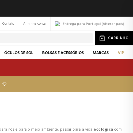
Contato
A minha conta
Entrega para Portugal
(
Alterar
país
)
CARRINHO
ÓCULOS DE SOL
BOLSAS E ACESSÓRIOS
MARCAS
VIP
s para nós e para o meio ambiente. passar para a vida
ecológica
com