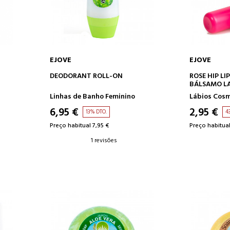
EJOVE
EJOVE
O
ADICIONAR AO CARRINHO
ADICION
DEODORANT ROLL-ON
ROSE HIP LI
BÁLSAMO LA
MOSQUETA F
Linhas de Banho Feminino
Lábios Cosm
6,95 €
2,95 €
13% DTO.
4
Preço habitual 7,95 €
Preço habitual
1 revisões