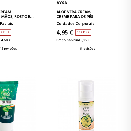
AYSA
AR AO CARRINHO
ADICIONAR AO CARRINHO
CREAM
ALOE VERA CREAM
 MÃOS, ROSTO E
CREME PARA OS PÉS
Faciais
Cuidados Corporais
4,95 €
4% DTO.
17% DTO.
 4,60 €
Preço habitual 5,95 €
13 revisões
6 revisões