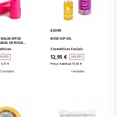
EJOVE
AR AO CARRINHO
ADICIONAR AO CARRINHO
P BALM SPF20
ROSE HIP OIL
BIAL DE ROSA
PS 20
éticos
Cosméticos Faciais
12,95 €
3% DTO.
26% DTO.
 5,17 €
Preço habitual 17,56 €
2 revisões
1 revisões