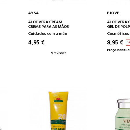
AYSA
EJOVE
O
ADICIONAR AO CARRINHO
ADICION
ALOE VERA CREAM
ALOE VERA 
CREME PARA AS MÃOS
GEL DE POL
Cuidados com a mão
Cosméticos 
4,95 €
8,95 €
1
Preço habitual
9 revisões