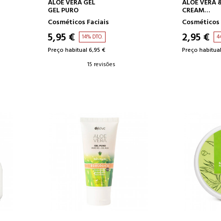
O
ADICIONAR AO CARRINHO
ADICION
ALOE VERA GEL
ALOE VERA &
GEL PURO
CREAM
CREME DE A
Cosméticos Faciais
Cosméticos 
CARACOL
5,95 €
2,95 €
14% DTO.
4
Preço habitual 6,95 €
Preço habitual
15 revisões