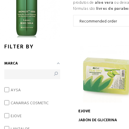
produtos de
aloe vera
ou deixa
fórmulas são
livres de parabe
FILTER BY
MARCA
AYSA
CANARIAS COSMETIC
EJOVE
EJOVE
ADICIONAR AO CARRINH
JABÓN DE GLICERINA