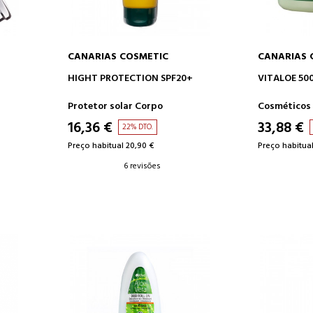
CANARIAS COSMETIC
CANARIAS 
O
ADICIONAR AO CARRINHO
ADICION
HIGHT PROTECTION SPF20+
VITALOE 50
Protetor solar Corpo
Cosméticos 
16,36 €
33,88 €
22% DTO.
Preço habitual 20,90 €
Preço habitual
6 revisões