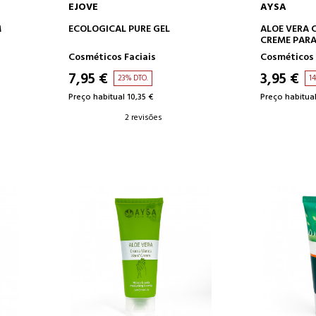
EJOVE
AYSA
O
ADICIONAR AO CARRINHO
ADICION
M
ECOLOGICAL PURE GEL
ALOE VERA 
CREME PARA
CORPO
Cosméticos Faciais
Cosméticos 
7,95 €
3,95 €
23% DTO.
1
Preço habitual 10,35 €
Preço habitual
2 revisões