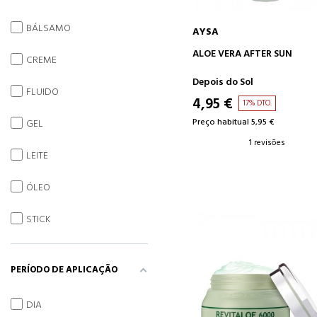
BÁLSAMO
AYSA
ADICIONAR AO CARRINH
ALOE VERA AFTER SUN
CREME
Depois do Sol
FLUIDO
4,95 €
17% DTO.
Preço habitual 5,95 €
GEL
1 revisões
LEITE
ÓLEO
STICK
PERÍODO DE APLICAÇÃO
DIA