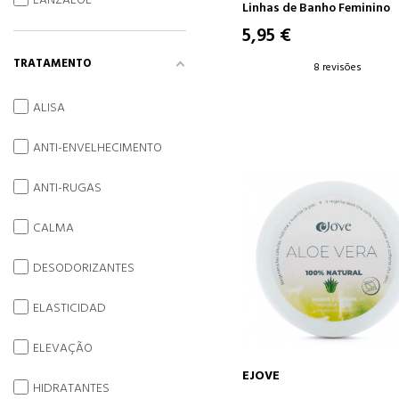
LANZALOE
Linhas de Banho Feminino
5,95 €
TRATAMENTO
8 revisões
ALISA
ANTI-ENVELHECIMENTO
ANTI-RUGAS
CALMA
DESODORIZANTES
ELASTICIDAD
ELEVAÇÃO
EJOVE
HIDRATANTES