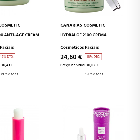
COSMETIC
CANARIAS COSMETIC
AR AO CARRINHO
ADICIONAR AO CARRINHO
00 ANTI-AGE CREAM
HYDRALOE 2100 CREMA
Faciais
Cosméticos Faciais
24,60 €
12% DTO.
18% DTO.
 38,43 €
Preço habitual 30,03 €
39 revisões
18 revisões