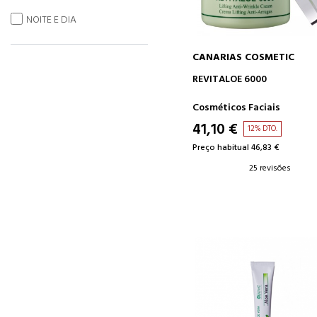
NOITE E DIA
CANARIAS COSMETIC
ADICIONAR AO CARRINH
REVITALOE 6000
Cosméticos Faciais
41,10 €
12% DTO.
Preço habitual 46,83 €
25 revisões