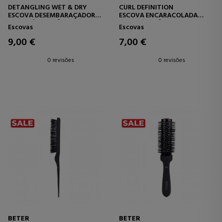
DETANGLING WET & DRY
CURL DEFINITION
ESCOVA DESEMBARAÇADORA
ESCOVA ENCARACOLADA
PNEUMÁTICA Nº 12
SKELETON Nº 11
Escovas
Escovas
9,00 €
7,00 €
0 revisões
0 revisões
BETER
BETER