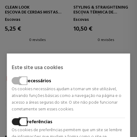
CLEAN LOOK
STYLING & STRAIGHTENING
ESCOVA DE CERDAS MISTAS
ESCOVA TÉRMICA DE
Nº 15
CERÂMICA Nº 14
Escovas
Escovas
5,25 €
10,50 €
0 revisões
0 revisões
Este site usa cookies
Necessários
Os cookies necessários ajudam a tornar um site utilizável,
ativando funções básicas como a navegação na página e o
acesso a áreas seguras do site. O site não pode funcionar
corretamente sem esses cookies.
Preferências
Os cookies de preferências permitem que um site se lembre
de informações que mudam a forma como o site se