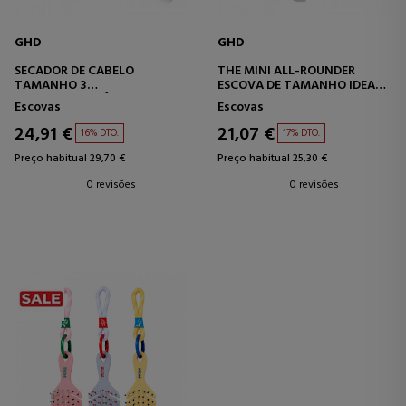
GHD
GHD
SECADOR DE CABELO
THE MINI ALL-ROUNDER
TAMANHO 3
ESCOVA DE TAMANHO IDEAL
ESCOVA DE CERÂMICA
PARA VIAGEM
Escovas
Escovas
24,91 €
21,07 €
16% DTO.
17% DTO.
Preço habitual 29,70 €
Preço habitual 25,30 €
0 revisões
0 revisões