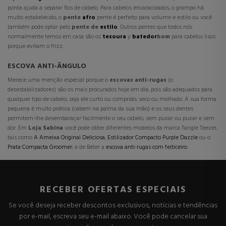
ponta ajuda a separar fios de cabelo. Para cabelos encaracolados, o grampo há
muito estabelecido, o
pente
afro
pente é perfeito para volume e estilo ou você
também pode optar pelo
pente de
estilo
. Outros pentes que todos nós
normalmente temos em casa são os
tesoura
y
batedor
bom
para cabelos lisos
porque evitam o frizz.
ESCOVA ANTI-ÂNGULO
Merece uma menção especial porque o
escovas anti-rugas
(o
desestabilizadores
) são os mais procurados hoje em dia, pois são adequados para
qualquer tipo de cabelo, seja ele curto ou comprido, seco ou molhado. A sua forma
pequena é muito prática (cabem na palma da sua mão) e os seus dentes
permitem-lhe desembaraçar facilmente o seu cabelo, sem puxar ou puxar e sem
dor. Em
Loja Sabina
você pode obter diferentes modelos da marca Tangle Teezer,
tais como
A Ameixa Original Deliciosa
,
Estilizador Compacto Purple Dazzle
ou o
Prata Compacta Groomer
; e de Beter a
escova anti-rugas com feiticeiro
RECEBER OFERTAS ESPECIAIS
Se você deseja receber descontos exclusivos, notícias e tendências
por e-mail, escreva seu e-mail abaixo. Você pode cancelar sua