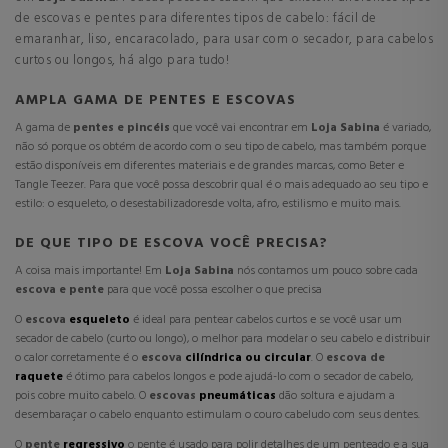
de escovas e pentes para diferentes tipos de cabelo: fácil de
emaranhar, liso, encaracolado, para usar com o secador, para cabelos
curtos ou longos, há algo para tudo!
AMPLA GAMA DE PENTES E ESCOVAS
A gama de
pentes e pincéis
que você vai encontrar em
Loja Sabina
é variado,
não só porque os obtém de acordo com o seu tipo de cabelo, mas também porque
estão disponíveis em diferentes materiais e de grandes marcas, como Beter e
Tangle Teezer. Para que você possa descobrir qual é o mais adequado ao seu tipo e
estilo: o esqueleto, o
desestabilizadores
de volta, afro, estilismo e muito mais.
DE QUE TIPO DE ESCOVA VOCÊ PRECISA?
A coisa mais importante! Em
Loja Sabina
nós contamos um pouco sobre cada
escova e pente
para que você possa escolher o que precisa
O
escova
esqueleto
é ideal para pentear cabelos curtos e se você usar um
secador de cabelo (curto ou longo), o melhor para modelar o seu cabelo e distribuir
o calor corretamente é o
escova
cilíndrica ou circular
. O
escova de
raquete
é ótimo para cabelos longos e pode ajudá-lo com o secador de cabelo,
pois cobre muito cabelo. O
escovas
pneumáticas
dão soltura e ajudam a
desembaraçar o cabelo enquanto estimulam o couro cabeludo com seus dentes.
O
pente
regressivo
o pente é usado para polir detalhes de um penteado e a sua