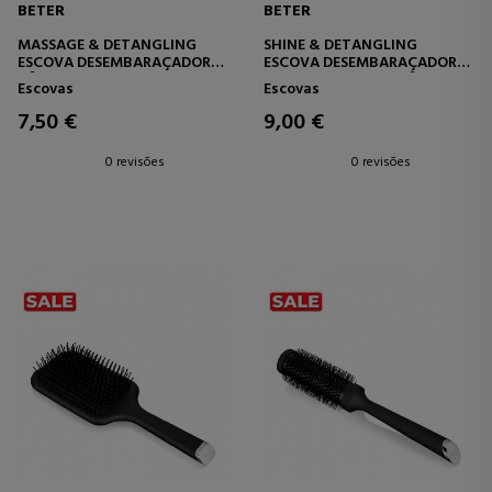
BETER
BETER
MASSAGE & DETANGLING
SHINE & DETANGLING
ESCOVA DESEMBARAÇADORA
ESCOVA DESEMBARAÇADORA
Nº 10
DE CERDAS MISTAS Nº 13
Escovas
Escovas
7,50 €
9,00 €
0 revisões
0 revisões