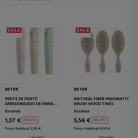
BETER
BETER
PENTE DE DENTE
NATURAL FIBER PNEUMATIC
ARREDONDADO DE FIBRA
BRUSH WOOD TINES
NATURAL
Escovas
Escovas
1,37 €
5,56 €
32% DTO.
30% DTO.
Preço habitual 2,00 €
Preço habitual 8,00 €
1 revisões
1 revisões