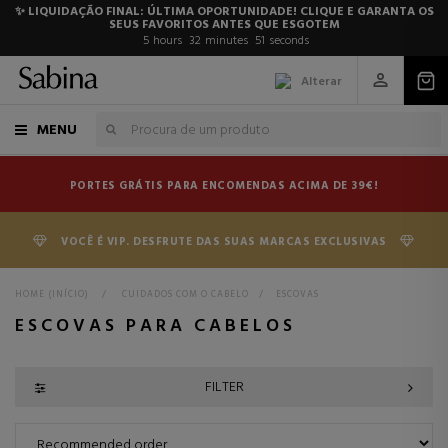
✨ LIQUIDAÇÃO FINAL: ÚLTIMA OPORTUNIDADE! CLIQUE E GARANTA OS
SEUS FAVORITOS ANTES QUE ESGOTEM
5
hours
32
minutes
51
seconds
Alterar
MENU
PORTES GRÁTIS PARA ENCOMENDAS ACIMA DE 39€!
VOCÊ É VIP. DESFRUTE DAS SUAS MARCAS EXCLUSIVAS
HOME (INÍCIO)
>
CUIDADOS COM O CABELO
>
ESCOVAS
ESCOVAS PARA CABELOS
FILTER