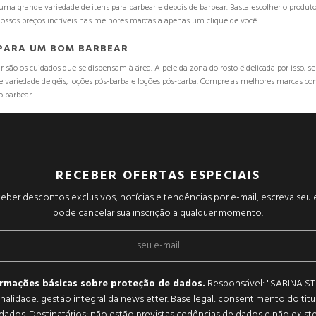
ma grande variedade de itens para barbear e depois de barbear. Basta escolher o produto
nossos preços incríveis nas melhores marcas a apenas um clique de você.
PARA UM BOM BARBEAR
ão os cuidados que se dispensam à área. A pele da zona do rosto é delicada por isso, se
riedade de géis, loções pós-barba e loções pós-barba. Compre as melhores marcas com
o barbear.
RECEBER OFERTAS ESPECIAIS
eber descontos exclusivos, notícias e tendências por e-mail, escreva seu 
pode cancelar sua inscrição a qualquer momento.
ormações básicas sobre proteção de dados.
Responsável: "SABINA ST
 Finalidade: gestão integral da newsletter. Base legal: consentimento do titu
dados. Destinatários: não estão previstas cedências de dados e não exist