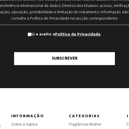
ansferência internacional de dados. Direitos dos titulares: acesso, retificaç
nação, oposição, portabilidade e limitação do tratamento. Informação adic
consulte a Política de Privacidade na secção correspondente.
Li e aceito a
Política de Privacidade
.
SUBSCREVER
INFORMAÇÃO
CATEGORIAS
Sobre a Sabina
Fragrâncias Mulher
C
s