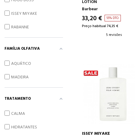
HUGO BOSS
LOTION
Barbear
ISSEY MIYAKE
33,20 €
55% DTO.
Preço habitual 74,35 €
RABANNE
5 revisões
FAMÍLIA OLFATIVA
AQUÁTICO
MADEIRA
TRATAMENTO
CALMA
HIDRATANTES
ISSEY MIYAKE