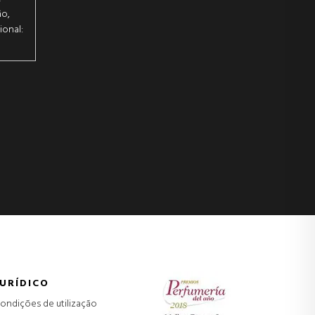
ão,
ional:
JURÍDICO
ondições de utilização