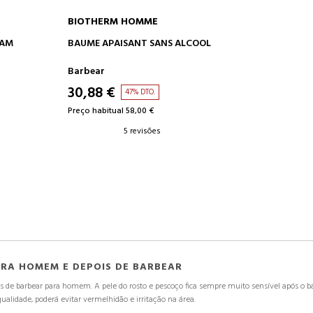
BIOTHERM HOMME
O
ADICIONAR AO CARRINHO
EAM
BAUME APAISANT SANS ALCOOL
Barbear
30,88 €
47% DTO.
Preço habitual 58,00 €
5 revisões
ARA HOMEM E DEPOIS DE BARBEAR
de barbear para homem. A pele do rosto e pescoço fica sempre muito sensível após o barb
ualidade, poderá evitar vermelhidão e irritação na área.