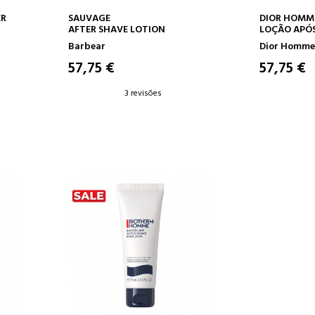
O
ADICIONAR AO CARRINHO
ADICION
ER
SAUVAGE
DIOR HOMM
AFTER SHAVE LOTION
LOÇÃO APÓ
Barbear
Dior Homme
57,75 €
57,75 €
3 revisões