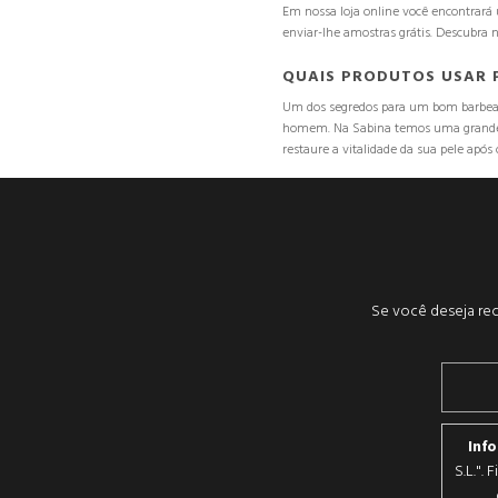
Em nossa loja online você encontrará u
enviar-lhe amostras grátis. Descubra 
QUAIS PRODUTOS USAR 
Um dos segredos para um bom barbear s
homem. Na Sabina temos uma grande va
restaure a vitalidade da sua pele após 
Se você deseja rec
Inf
S.L.".