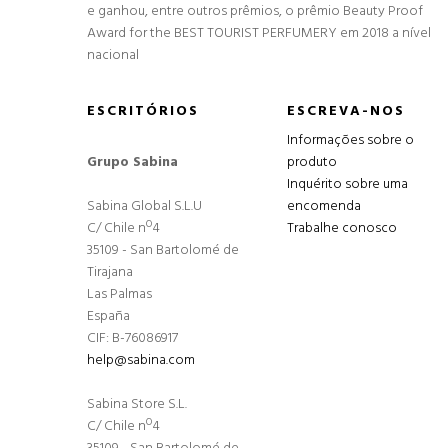
e ganhou, entre outros prêmios, o prêmio Beauty Proof
Award for the BEST TOURIST PERFUMERY em 2018 a nível
nacional
ESCRITÓRIOS
ESCREVA-NOS
Informações sobre o
Grupo Sabina
produto
Inquérito sobre uma
Sabina Global S.L.U
encomenda
C/ Chile nº4
Trabalhe conosco
35109 - San Bartolomé de
Tirajana
Las Palmas
España
CIF: B-76086917
help@sabina.com
Sabina Store S.L.
C/ Chile nº4