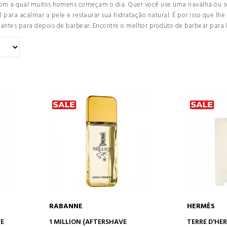
 com a qual muitos homens começam o dia. Quer você use uma navalha ou se
l para acalmar a pele e restaurar sua hidratação natural. É por isso que l
atantes para depois de barbear. Encontre o melhor produto de barbear para
RABANNE
HERMÈS
O
ADICIONAR AO CARRINHO
ADICION
VE
1 MILLION (AFTERSHAVE
TERRE D'HE