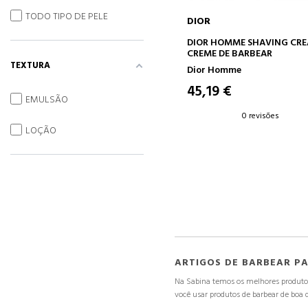
TODO TIPO DE PELE
DIOR
ADICIONAR AO CARRINH
DIOR HOMME SHAVING CR
CREME DE BARBEAR
TEXTURA
Dior Homme
45,19 €
EMULSÃO
0 revisões
LOÇÃO
ARTIGOS DE BARBEAR P
Na Sabina temos os melhores produtos 
você usar produtos de barbear de boa q