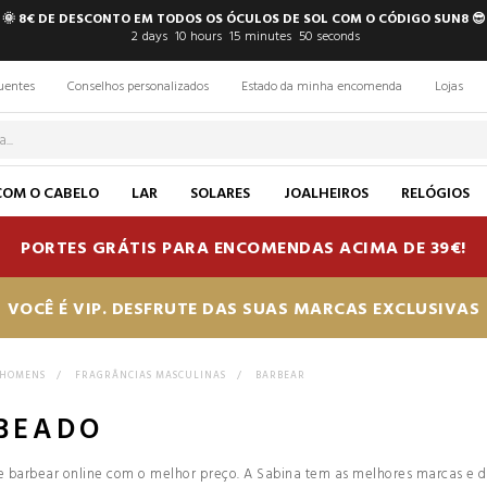
🌞 8€ DE DESCONTO EM TODOS OS ÓCULOS DE SOL COM O CÓDIGO SUN8 😎
2
days
10
hours
15
minutes
49
seconds
uentes
Conselhos personalizados
Estado da minha encomenda
Lojas
COM O CABELO
LAR
SOLARES
JOALHEIROS
RELÓGIOS
PORTES GRÁTIS PARA ENCOMENDAS ACIMA DE 39€!
VOCÊ É VIP. DESFRUTE DAS SUAS MARCAS EXCLUSIVAS
 HOMENS
>
FRAGRÂNCIAS MASCULINAS
>
BARBEAR
BEADO
barbear online com o melhor preço. A Sabina tem as melhores marcas e de