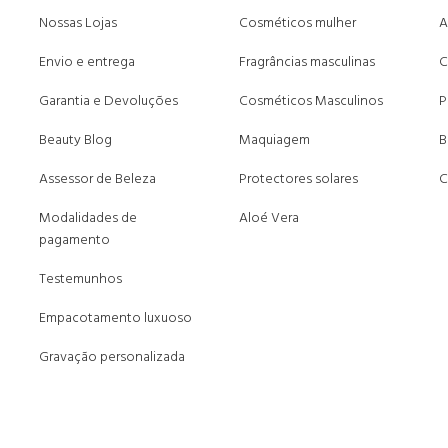
Nossas Lojas
Cosméticos mulher
A
Envio e entrega
Fragrâncias masculinas
C
Garantia e Devoluções
Cosméticos Masculinos
P
Beauty Blog
Maquiagem
B
Assessor de Beleza
Protectores solares
C
Modalidades de
Aloé Vera
pagamento
Testemunhos
Empacotamento luxuoso
Gravação personalizada