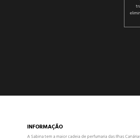
tr
elimi
INFORMAÇÃO
A Sabina tem a maior cadeia de perfumaria das Ilhas Canária