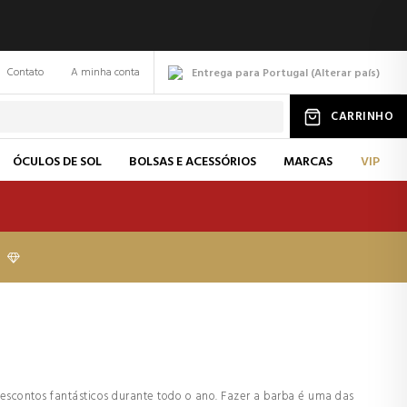
Contato
A minha conta
Entrega para Portugal
(
Alterar
país
)
CARRINHO
ÓCULOS DE SOL
BOLSAS E ACESSÓRIOS
MARCAS
VIP
scontos fantásticos durante todo o ano. Fazer a barba é uma das