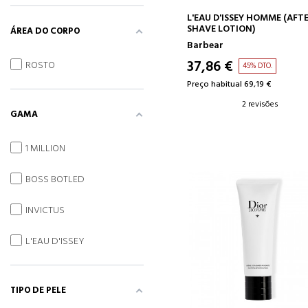
ADICIONAR AO CARRINH
L'EAU D'ISSEY HOMME (AFT
SHAVE LOTION)
ÁREA DO CORPO
Barbear
37,86 €
ROSTO
45% DTO.
Preço habitual 69,19 €
2 revisões
GAMA
1 MILLION
BOSS BOTLED
INVICTUS
L'EAU D'ISSEY
TIPO DE PELE