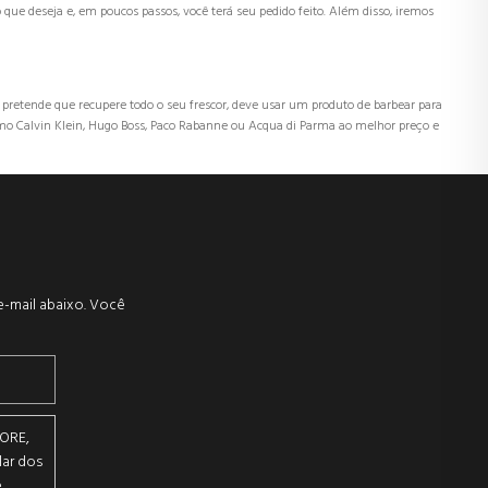
 que deseja e, em poucos passos, você terá seu pedido feito. Além disso, iremos
 pretende que recupere todo o seu frescor, deve usar um produto de barbear para
o Calvin Klein, Hugo Boss, Paco Rabanne ou Acqua di Parma ao melhor preço e
e-mail abaixo. Você
ORE,
lar dos
e