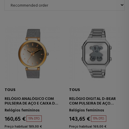
TOUS
TOUS
RELÓGIO ANALÓGICO COM
RELÓGIO DIGITAL D-BEAR
PULSEIRA DE AÇO E CAIXA DE
COM PULSEIRA DE AÇO
ALUMÍNIO NA COR DOURADA
INOXIDÁVEL
Relógios femininos
Relógios femininos
IPG TOUS S-MESH MIRROR
160,65 €
143,65 €
15% DTO.
15% DTO.
Preço habitual 189,00 €
Preço habitual 169,00 €