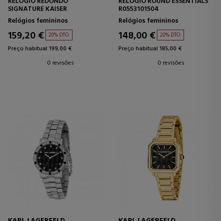
RELÓGIO REDONDO
RELÓGIO ROUND ESSENTIALS
SIGNATURE KAISER
R0553101504
Relógios femininos
Relógios femininos
159,20 €
148,00 €
20% DTO.
20% DTO.
Preço habitual 199,00 €
Preço habitual 185,00 €
0 revisões
0 revisões
KARL LAGERFELD
KARL LAGERFELD