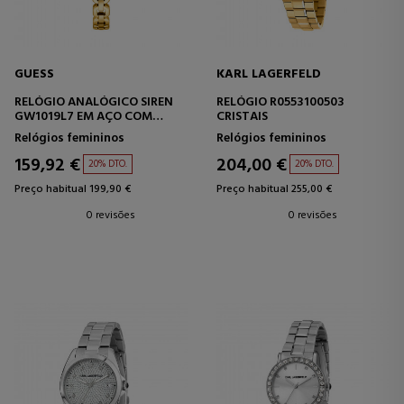
GUESS
KARL LAGERFELD
RELÓGIO ANALÓGICO SIREN
RELÓGIO R0553100503
GW1019L7 EM AÇO COM
CRISTAIS
PULSEIRA
Relógios femininos
Relógios femininos
159,92 €
204,00 €
20% DTO.
20% DTO.
Preço habitual 199,90 €
Preço habitual 255,00 €
0 revisões
0 revisões