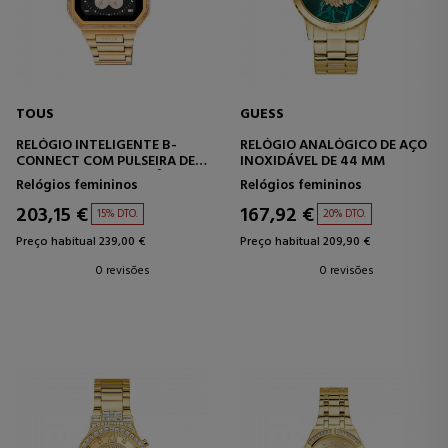
TOUS
GUESS
RELÓGIO INTELIGENTE B-
RELÓGIO ANALÓGICO DE AÇO
CONNECT COM PULSEIRA DE
INOXIDÁVEL DE 44 MM
AÇO DOURADO E ZIRCÔNIAS
Relógios femininos
Relógios femininos
CÚBICAS.
203,15 €
167,92 €
15% DTO.
20% DTO.
Preço habitual 239,00 €
Preço habitual 209,90 €
0 revisões
0 revisões