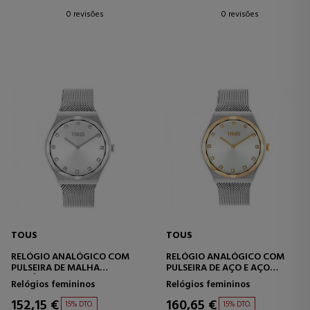
0 revisões
0 revisões
TOUS
TOUS
RELÓGIO ANALÓGICO COM
RELÓGIO ANALÓGICO COM
PULSEIRA DE MALHA
PULSEIRA DE AÇO E AÇO
METÁLICA REDONDA KARAT.
BANHADO A OURO KARAT
Relógios femininos
Relógios femininos
ROUND MESH
152,15 €
160,65 €
15% DTO.
15% DTO.