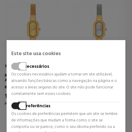
Este site usa cookies
Necessários
TOUS
TOUS
Os cookies necessários ajudam a tornar um site utilizável,
RELÓGIO DE PULSO
RELÓGIO ANALÓGICO COM
ANALÓGICO ICON OVAL COM
PULSEIRA OVAL EM AÇO E
ativando funções básicas como a navegação na página e o
PULSEIRA DE AÇO DOURADO
OURO.
Relógios femininos
Relógios femininos
acesso a áreas seguras do site. O site não pode funcionar
corretamente sem esses cookies.
186,15 €
169,15 €
15% DTO.
15% DTO.
Preço habitual 219,00 €
Preço habitual 199,00 €
Preferências
0 revisões
0 revisões
Os cookies de preferências permitem que um site se lembre
de informações que mudam a forma como o site se
comporta ou se parece, como o seu idioma preferido ou a