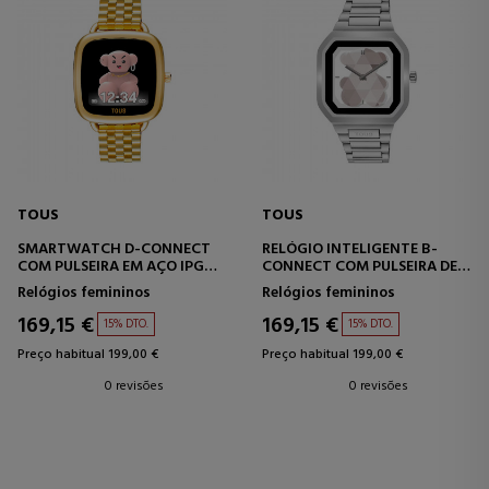
TOUS
TOUS
SMARTWATCH D-CONNECT
RELÓGIO INTELIGENTE B-
COM PULSEIRA EM AÇO IPG
CONNECT COM PULSEIRA DE
DOURADO
AÇO
Relógios femininos
Relógios femininos
169,15 €
169,15 €
15% DTO.
15% DTO.
Preço habitual 199,00 €
Preço habitual 199,00 €
0 revisões
0 revisões