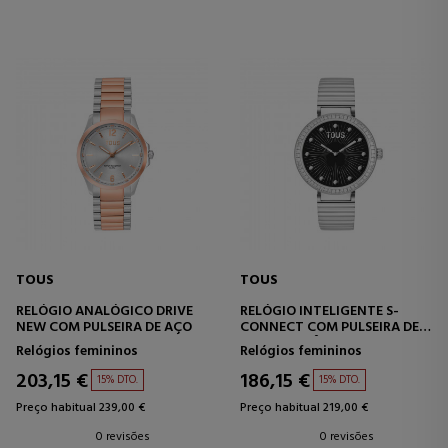
TOUS
TOUS
RELÓGIO ANALÓGICO DRIVE
RELÓGIO INTELIGENTE S-
NEW COM PULSEIRA DE AÇO
CONNECT COM PULSEIRA DE
AÇO E ZIRCÔNIA.
Relógios femininos
Relógios femininos
203,15 €
186,15 €
15% DTO.
15% DTO.
Preço habitual 239,00 €
Preço habitual 219,00 €
0 revisões
0 revisões