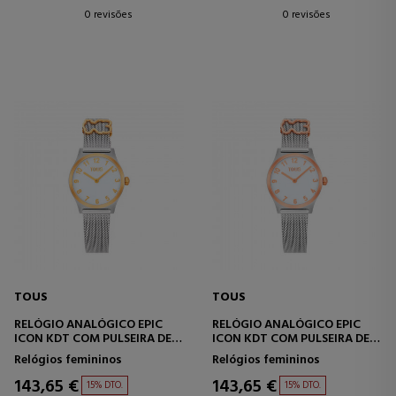
0 revisões
0 revisões
TOUS
TOUS
RELÓGIO ANALÓGICO EPIC
RELÓGIO ANALÓGICO EPIC
ICON KDT COM PULSEIRA DE
ICON KDT COM PULSEIRA DE
AÇO E MOSTRADOR EM
AÇO E MOSTRADOR EM
Relógios femininos
Relógios femininos
MADREPÉROLA.
MADREPÉROLA.
143,65 €
143,65 €
15% DTO.
15% DTO.