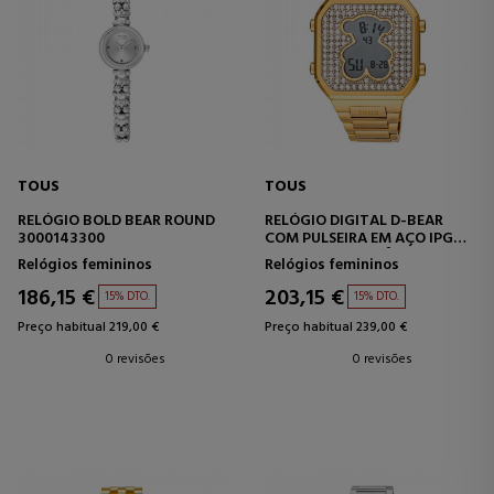
TOUS
TOUS
RELÓGIO BOLD BEAR ROUND
RELÓGIO DIGITAL D-BEAR
3000143300
COM PULSEIRA EM AÇO IPG
DOURADO E ZIRCÔNIAS
Relógios femininos
Relógios femininos
CÚBICAS.
186,15 €
203,15 €
15% DTO.
15% DTO.
Preço habitual 219,00 €
Preço habitual 239,00 €
0 revisões
0 revisões