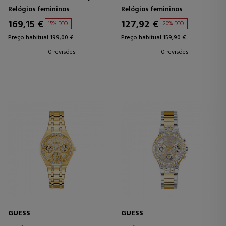
DOURADO COM DETALHES EM
Relógios femininos
Relógios femininos
MALHA.
169,15 €
127,92 €
15% DTO.
20% DTO.
Preço habitual 199,00 €
Preço habitual 159,90 €
0 revisões
0 revisões
GUESS
GUESS