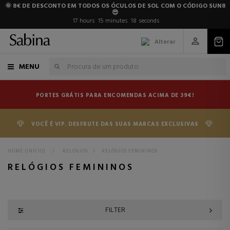
🌞 8€ DE DESCONTO EM TODOS OS ÓCULOS DE SOL COM O CÓDIGO SUN8
😎
17
hours
15
minutes
17
seconds
Alterar
MENU
PORTES GRÁTIS PARA ENCOMENDAS ACIMA DE 39€!
VOCÊ É VIP. DESFRUTE DAS SUAS MARCAS EXCLUSIVAS
HOME (INÍCIO)
>
RELÓGIOS
>
RELÓGIOS FEMININOS
RELÓGIOS FEMININOS
FILTER