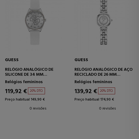
GUESS
GUESS
RELÓGIO ANALÓGICO DE
RELÓGIO ANALÓGICO DE AÇO
SILICONE DE 34 MM
RECICLADO DE 26 MM
GW1042L1
GW0994L1
Relógios femininos
Relógios femininos
119,92 €
139,92 €
20% DTO.
20% DTO.
Preço habitual 149,90 €
Preço habitual 174,90 €
0 revisões
0 revisões