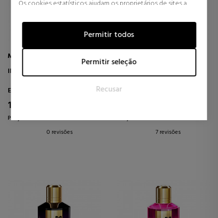
Os cookies estatísticos ajudam os proprietários de sites a
entender como os visitantes interagem com os sites,
coletando e fornecendo informações de forma anônima.
Permitir todos
Marketing
MANCERA
MANCERA
Os cookies de marketing são usados para rastrear visitantes
Permitir seleção
em sites. A intenção é exibir anúncios que sejam relevantes e
INDIAN DREAM
CEDRAT BOISE
atraentes para o usuário individual e, portanto, mais valiosos
Recusar
para editores e anunciantes terceirizados.
Eau de Parfum
Eau de Parfum
116,25 €
101,25 €
25% DTO.
25% DTO.
Preço habitual 155,00 €
Preço habitual 135,00 €
0 revisões
7 revisões