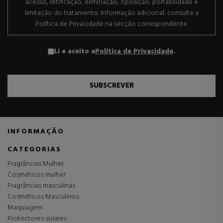
acesso, retificação, eliminação, oposição, portabilidade e
limitação do tratamento. Informação adicional: consulte a
Política de Privacidade na secção correspondente.
Li e aceito a
Política de Privacidade
.
SUBSCREVER
INFORMAÇÃO
CATEGORIAS
Fragrâncias Mulher
Cosméticos mulher
Fragrâncias masculinas
Cosméticos Masculinos
Maquiagem
Protectores solares