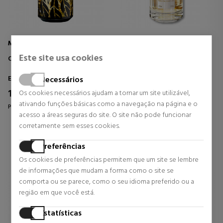
MANCERA
MANCERA
Este site usa cookies
OF THE WILD
MELODY OF THE SUN
Eau de Parfum
Eau de Parfum
Necessários
127,50 €
116,25 €
Os cookies necessários ajudam a tornar um site utilizável,
25% DTO.
25% DTO.
ativando funções básicas como a navegação na página e o
Preço habitual 170,00 €
Preço habitual 155,00 €
acesso a áreas seguras do site. O site não pode funcionar
0 revisões
1 revisões
corretamente sem esses cookies.
Preferências
Os cookies de preferências permitem que um site se lembre
de informações que mudam a forma como o site se
comporta ou se parece, como o seu idioma preferido ou a
região em que você está.
Estatísticas