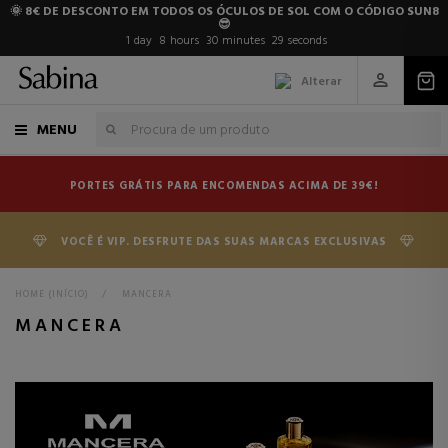
🌞 8€ DE DESCONTO EM TODOS OS ÓCULOS DE SOL COM O CÓDIGO SUN8
😎
1
day
8
hours
30
minutes
28
seconds
Alterar
MENU
PORTES GRÁTIS PARA ENCOMENDAS ACIMA DE 39€!
VOCÊ É VIP. DESFRUTE DAS SUAS MARCAS EXCLUSIVAS
HOME (INÍCIO)
>
MANCERA
MANCERA