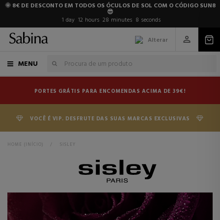
🌞 8€ DE DESCONTO EM TODOS OS ÓCULOS DE SOL COM O CÓDIGO SUN8
😎
1
day
12
hours
28
minutes
8
seconds
Alterar
MENU
PORTES GRÁTIS PARA ENCOMENDAS ACIMA DE 39€!
VOCÊ É VIP. DESFRUTE DAS SUAS MARCAS EXCLUSIVAS
HOME (INÍCIO)
>
SISLEY