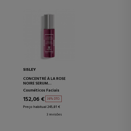
SISLEY
CONCENTRÉ À LA ROSE
NOIRE SERUM
SORO PARA TRATAMENTO
Cosméticos Faciais
INTENSIVO
152,06 €
38% DTO.
Preço habitual 245,81 €
3 revisões