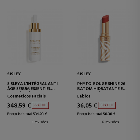
SISLEY
SISLEY
SISLEŸA L'INTÉGRAL ANTI-
PHYTO-ROUGE SHINE 26
ÂGE SÉRUM ESSENTIEL
BATOM HIDRATANTE E
LONGÉVITÉ
RECARREGÁVEL COM
Cosméticos Faciais
Lábios
SORO
BRILHO.
ANTIENVELHECIMENTO
348,59 €
36,05 €
35% DTO.
38% DTO.
Preço habitual 534,03 €
Preço habitual 58,38 €
1 revisões
0 revisões