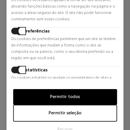
Os cookies necessários ajudam a tornar um site utilizável,
30 revisões
9 revisões
ativando funções básicas como a navegação na página e o
acesso a áreas seguras do site. O site não pode funcionar
corretamente sem esses cookies.
ICÔNICO
Preferências
Os cookies de preferências permitem que um site se lembre
de informações que mudam a forma como o site se
comporta ou se parece, como o seu idioma preferido ou a
região em que você está.
Estatísticas
Os cookies estatísticos ajudam os proprietários de sites a
entender como os visitantes interagem com os sites,
coletando e fornecendo informações de forma anônima.
Permitir todos
Marketing
Os cookies de marketing são usados para rastrear visitantes
Permitir seleção
em sites. A intenção é exibir anúncios que sejam relevantes e
atraentes para o usuário individual e, portanto, mais valiosos
Recusar
para editores e anunciantes terceirizados.