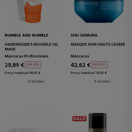
BUMBLE AND BUMBLE
SHU UEMURA
HAIRDRESSER'S INVISIBLE OIL
MASQUE SOIN HAUTE LÉGÈRÉ
MASK
Máscaras Profissionais
Máscaras
29,89 €
42,62 €
34% DTO.
42% DTO.
Preço habitual 44,95 €
Preço habitual 74,00 €
0 revisões
0 revisões