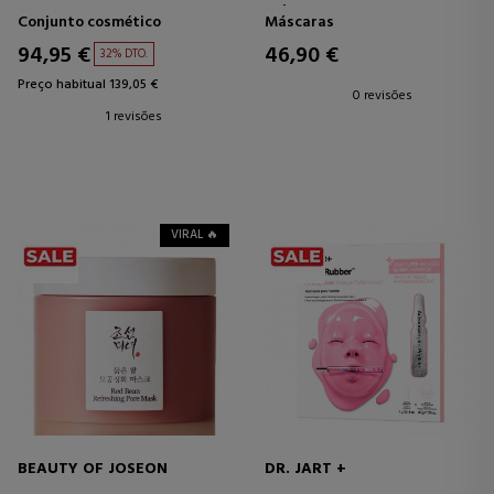
MÁSCARA FORTIFICANTE
Conjunto cosmético
Máscaras
ANTI-QUEBRA
94,95 €
46,90 €
32% DTO.
Preço habitual 139,05 €
0 revisões
1 revisões
VIRAL 🔥
BEAUTY OF JOSEON
DR. JART +