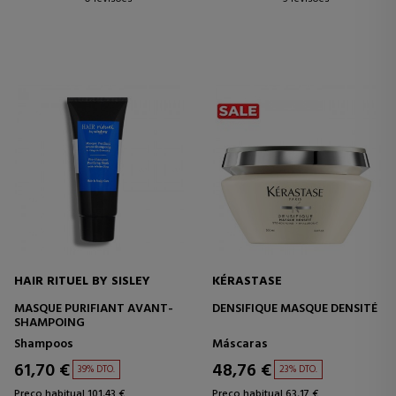
HAIR RITUEL BY SISLEY
KÉRASTASE
MASQUE PURIFIANT AVANT-
DENSIFIQUE MASQUE DENSITÉ
SHAMPOING
Shampoos
Máscaras
61,70 €
48,76 €
39% DTO.
23% DTO.
Preço habitual 101,43 €
Preço habitual 63,17 €