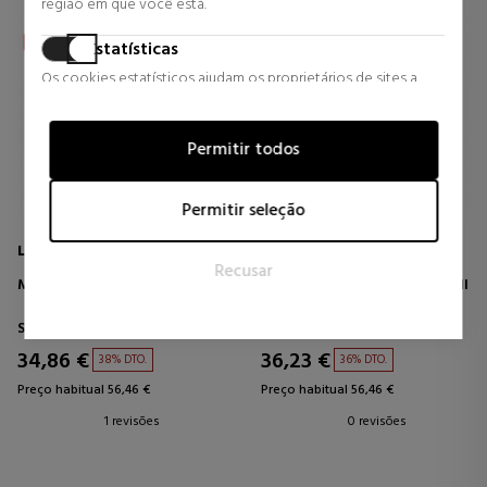
região em que você está.
Estatísticas
Os cookies estatísticos ajudam os proprietários de sites a
entender como os visitantes interagem com os sites,
coletando e fornecendo informações de forma anônima.
Permitir todos
Marketing
Os cookies de marketing são usados para rastrear visitantes
Permitir seleção
em sites. A intenção é exibir anúncios que sejam relevantes e
atraentes para o usuário individual e, portanto, mais valiosos
LOREAL PROFESSIONNEL
LOREAL PROFESSIONNEL
Recusar
para editores e anunciantes terceirizados.
METAL DETOX MINI TRIO KIT
EXPERT ABSOLUT REPAIR MINI
TRIO KIT
Shampoos
Shampoos
34,86 €
36,23 €
38% DTO.
36% DTO.
Preço habitual 56,46 €
Preço habitual 56,46 €
1 revisões
0 revisões