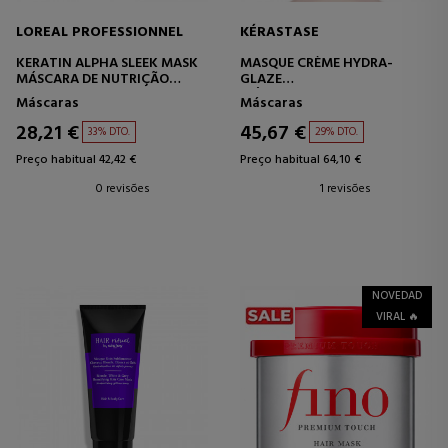
LOREAL PROFESSIONNEL
KÉRASTASE
KERATIN ALPHA SLEEK MASK
MASQUE CRÈME HYDRA-
MÁSCARA DE NUTRIÇÃO
GLAZE
PROFUNDA
MÁSCARA HIDRATANTE
Máscaras
Máscaras
28,21 €
45,67 €
33% DTO.
29% DTO.
Preço habitual 42,42 €
Preço habitual 64,10 €
0 revisões
1 revisões
NOVEDAD
VIRAL 🔥