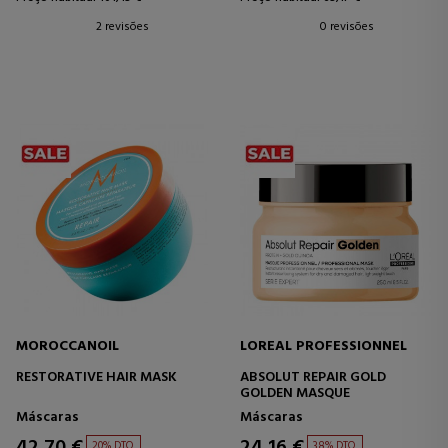
2 revisões
0 revisões
MOROCCANOIL
LOREAL PROFESSIONNEL
RESTORATIVE HAIR MASK
ABSOLUT REPAIR GOLD
GOLDEN MASQUE
Máscaras
Máscaras
42,70 €
24,16 €
20% DTO.
38% DTO.