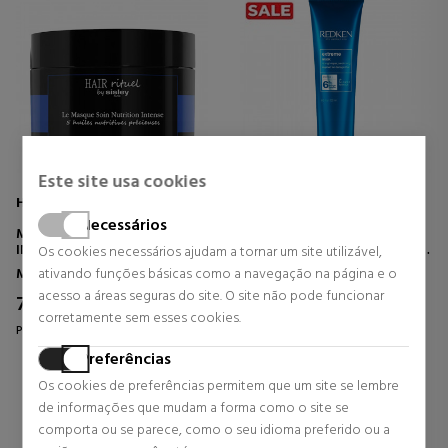
Este site usa cookies
HAIR RITUEL BY SISLEY
REDKEN
Necessários
MASQUE SOIN NUTRITION
EXTREME MASK
INTENSE
MÁSCARA HIDRATANTE PARA
Os cookies necessários ajudam a tornar um site utilizável,
REPARAR CABELOS
Máscaras
Máscaras
ativando funções básicas como a navegação na página e o
DANIFICADOS
acesso a áreas seguras do site. O site não pode funcionar
76,90 €
29,39 €
36% DTO.
38% DTO.
corretamente sem esses cookies.
Preço habitual 120,86 €
Preço habitual 47,29 €
Preferências
0 revisões
0 revisões
Os cookies de preferências permitem que um site se lembre
de informações que mudam a forma como o site se
comporta ou se parece, como o seu idioma preferido ou a