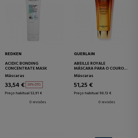
REDKEN
GUERLAIN
ACIDIC BONDING
ABEILLE ROYALE
CONCENTRATE MASK
MÁSCARA PARA O COURO
CABELUDO E CABELO
Máscaras
Máscaras
33,54 €
51,25 €
38% DTO.
Preço habitual 53,91 €
Preço habitual 90,13 €
0 revisões
0 revisões