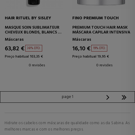
HAIR RITUEL BY SISLEY
FINO PREMIUM TOUCH
MASQUE SOIN SUBLIMATEUR
PREMIUM TOUCH HAIR MASK
CHEVEUX BLONDS, BLANCS ET
MÁSCARA CAPILAR INTENSIVA
GRIS
Máscaras
Máscaras
MÁSCARA CAPILAR
63,82 €
16,10 €
38% DTO.
19% DTO.
Preço habitual 103,35 €
Preço habitual 19,95 €
0 revisões
0 revisões
page 1
Hidrate os cabelos com máscaras de qualidade como as da Sabina. As
melhores marcas e com os melhores preços.