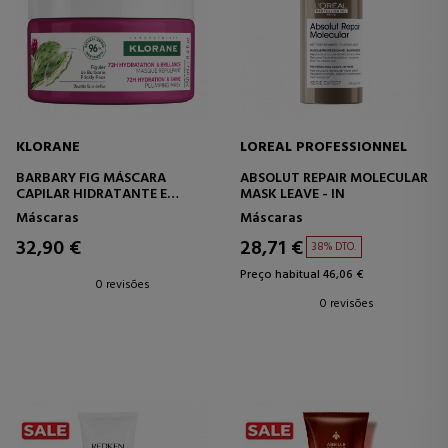
KLORANE
LOREAL PROFESSIONNEL
BARBARY FIG MÁSCARA
ABSOLUT REPAIR MOLECULAR
CAPILAR HIDRATANTE E
MASK LEAVE - IN
BRILHANTE
Máscaras
Máscaras
REABASTECEDORA
32,90 €
28,71 €
38% DTO.
Preço habitual 46,06 €
0 revisões
0 revisões