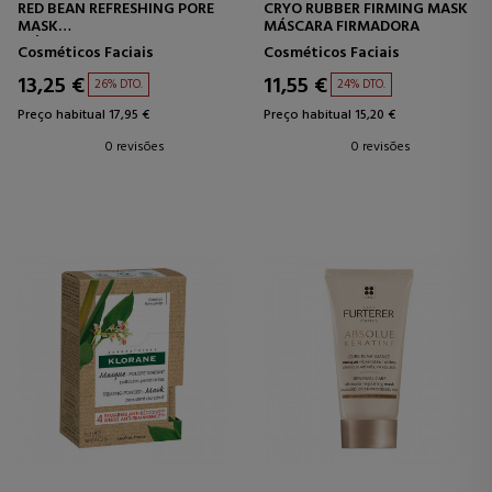
RED BEAN REFRESHING PORE
CRYO RUBBER FIRMING MASK
MASK
MÁSCARA FIRMADORA
MÁSCARA DE LIMPEZA DE
Cosméticos Faciais
Cosméticos Faciais
POROS
13,25 €
11,55 €
26% DTO.
24% DTO.
Preço habitual 17,95 €
Preço habitual 15,20 €
0 revisões
0 revisões