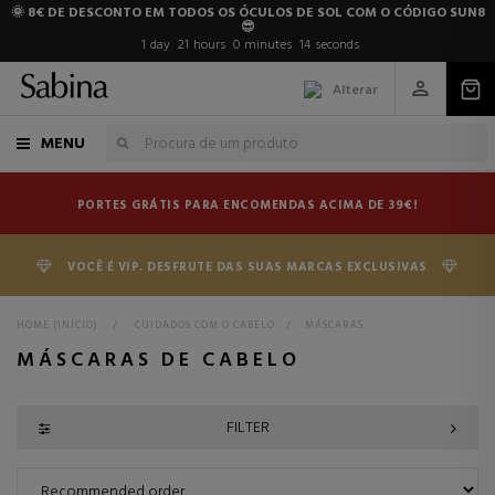
🌞 8€ DE DESCONTO EM TODOS OS ÓCULOS DE SOL COM O CÓDIGO SUN8
😎
1
day
21
hours
0
minutes
13
seconds
Alterar
MENU
PORTES GRÁTIS PARA ENCOMENDAS ACIMA DE 39€!
VOCÊ É VIP. DESFRUTE DAS SUAS MARCAS EXCLUSIVAS
HOME (INÍCIO)
>
CUIDADOS COM O CABELO
>
MÁSCARAS
MÁSCARAS DE CABELO
FILTER