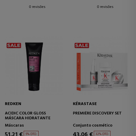
0 revisões
0 revisões
REDKEN
KÉRASTASE
ACIDIC COLOR GLOSS
PREMIÈRE DISCOVERY SET
MÁSCARA HIDRATANTE
Máscaras
Conjunto cosmético
51,21 €
43,06 €
5% DTO.
32% DTO.