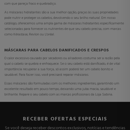
com que pareça fraco e quebradiço.
As máscaras hidratantes são a sua melhor opção, graças às suas propriedades
pode nutrir e proteger os cabelos, devolvendo o seu brilho natural. Em nosso
catálogo, oferecemos uma ampla gama de máscaras hidratantes especificamente
selecionadas para fornecer os nutrientes de que seu cabelo precisa, com marcas
como Kérastase, Revlon ou L'oréal.
MÁSCARAS PARA CABELOS DANIFICADOS E CRESPOS
O calor excessivo causado por secadores ou alisadores costuma ser a razão pela
qual o cabelo se quebra e enfraquece. Se o seu cabelo está danificado, é de vital
importância recuperar a sua força, só assim poderá ter um cabelo bonito e
saudável. Para fazer isso, você precisará reparar máscaras.
Essas máscaras são formuladas com os melhores ingredientes, garantindo um
excelente resultado em pouco tempo, deixando uma juba macia, saudável e
brilhante. Repare o seu cabelo com as marcas profissionais da Loja Sabina.
RECEBER OFERTAS ESPECIAIS
Se você deseja receber descontos exclusivos, notícias e tendências