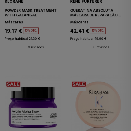
KLORANE
RENE FURTERER
POWDER MASK TREATMENT
QUERATINA ABSOLUTA
WITH GALANGAL
MÁSCARA DE REPARAÇÃO
EXTREMA PARA CABELOS
Máscaras
Máscaras
NORMAIS A FINOS.
19,17 €
42,41 €
10% DTO.
15% DTO.
Preço habitual 21,30 €
Preço habitual 49,90 €
0 revisões
0 revisões