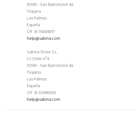
35109 - San Bartolomé de
Tirajana
Las Palmas
España
CIF: B-76086917
help@sabina.com
Sabina Store S.L.
C/ Chile nº4
35109 - San Bartolomé de
Tirajana
Las Palmas
España
CIF: B-02669356
help@sabina.com