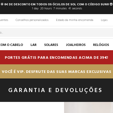
🌞 8€ DE DESCONTO EM TODOS OS ÓCULOS DE SOL COM O CÓDIGO SUN8 😎
1
day
20
hours
7
minutes
40
seconds
uentes
Conselhos personalizados
Estado da minha encomenda
Lojas
COM O CABELO
LAR
SOLARES
JOALHEIROS
RELÓGIOS
PORTES GRÁTIS PARA ENCOMENDAS ACIMA DE 39€!
VOCÊ É VIP. DESFRUTE DAS SUAS MARCAS EXCLUSIVAS
GARANTIA E DEVOLUÇÕES