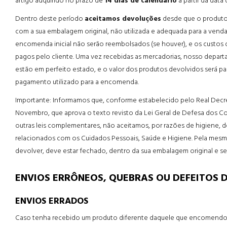
artigo adquirido no prazo de
14 dias de calendário
a partir da data
Dentro deste período
aceitamos devoluções
desde que o produto
com a sua embalagem original, não utilizada e adequada para a venda
encomenda inicial não serão reembolsados (se houver), e os custos 
pagos pelo cliente. Uma vez recebidas as mercadorias, nosso departa
estão em perfeito estado, e o valor dos produtos devolvidos ser
pagamento utilizado para a encomenda.
Importante: Informamos que, conforme estabelecido pelo Real Decret
Novembro, que aprova o texto revisto da Lei Geral de Defesa dos Co
outras leis complementares, não aceitamos, por razões de higiene,
relacionados com os Cuidados Pessoais, Saúde e Higiene. Pela mesm
devolver, deve estar fechado, dentro da sua embalagem original e se
ENVIOS ERRÔNEOS, QUEBRAS OU DEFEITOS D
ENVIOS ERRADOS
Caso tenha recebido um produto diferente daquele que encomendou