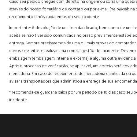
Caso seu pedido chegue com defeito na origem ou sofra uma quebr
através do nosso formulário de contato ou por e-mail (help@sabina
recebimento e nós cuidaremos do seu incidente.
Importante: A devolução de um item danificado, bem como de um it
aceita se não tiver sido comunicada no prazo previamente estabeleci
entrega. Sempre precisaremos de uma ou mais provas do comprador
danos / defeitos e realizar uma correta gestão do incidente. Devem 
embalagem (embalagem interna e externa) e alguma outra evidência q
Após o processo de verificação, se aplicável, um correio será enviado
mercadoria. Em caso de recebimento de mercadoria danificada ou 
avisar a transportadora que administrou a entrega de sua encomenda
*Recomenda-se guardar a caixa por um período de 10 dias caso seu p
incidente.