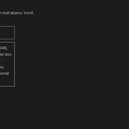
e-mail abaixo. Você
ORE,
lar dos
e
ão,
ional: