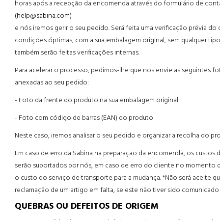
horas após a recepção da encomenda através do formulário de conta
(help@sabina.com)
e nós iremos gerir o seu pedido. Será feita uma verificação prévia do
condições óptimas, com a sua embalagem original, sem qualquer tipo 
também serão feitas verificações internas.
Para acelerar o processo, pedimos-lhe que nos envie as seguintes f
anexadas ao seu pedido:
- Foto da frente do produto na sua embalagem original
- Foto com código de barras (EAN) do produto
Neste caso, iremos analisar o seu pedido e organizar a recolha do pr
Em caso de erro da Sabina na preparação da encomenda, os custos d
serão suportados por nós, em caso de erro do cliente no momento da
o custo do serviço de transporte para a mudança. *Não será aceite 
reclamação de um artigo em falta, se este não tiver sido comunicado
QUEBRAS OU DEFEITOS DE ORIGEM