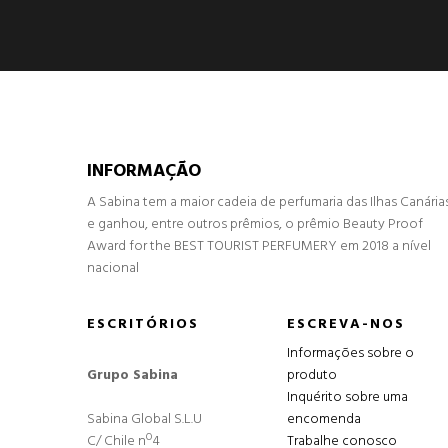
INFORMAÇÃO
A Sabina tem a maior cadeia de perfumaria das Ilhas Canária
e ganhou, entre outros prêmios, o prêmio Beauty Proof
Award for the BEST TOURIST PERFUMERY em 2018 a nível
nacional
ESCRITÓRIOS
ESCREVA-NOS
Informações sobre o
Grupo Sabina
produto
Inquérito sobre uma
Sabina Global S.L.U
encomenda
C/ Chile nº4
Trabalhe conosco