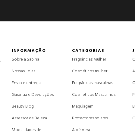
INFORMAÇÃO
CATEGORIAS
Sobre a Sabina
Fragrâncias Mulher
C
s
Nossas Lojas
Cosméticos mulher
A
Envio e entrega
Fragrâncias masculinas
C
Garantia e Devoluções
Cosméticos Masculinos
P
Beauty Blog
Maquiagem
B
Assessor de Beleza
Protectores solares
C
Modalidades de
Aloé Vera