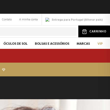
Contato
A minha conta
Entrega para Portugal
(
Alterar
país
)
CARRINHO
ÓCULOS DE SOL
BOLSAS E ACESSÓRIOS
MARCAS
VIP