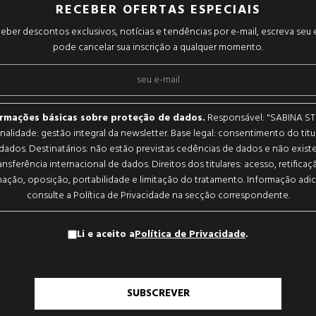
RECEBER OFERTAS ESPECIAIS
eber descontos exclusivos, notícias e tendências por e-mail, escreva seu 
pode cancelar sua inscrição a qualquer momento.
ormações básicas sobre proteção de dados.
Responsável: "SABINA ST
 Finalidade: gestão integral da newsletter. Base legal: consentimento do titu
dados. Destinatários: não estão previstas cedências de dados e não exist
ansferência internacional de dados. Direitos dos titulares: acesso, retificaç
nação, oposição, portabilidade e limitação do tratamento. Informação adic
consulte a Política de Privacidade na secção correspondente.
Li e aceito a
Política de Privacidade
.
SUBSCREVER