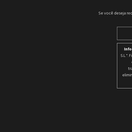
Se você deseja rec
Inf
S.L.".
tr
elimi