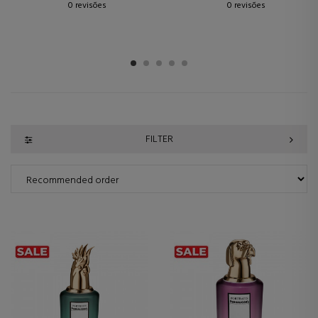
0 revisões
0 revisões
1
2
3
4
5
FILTER