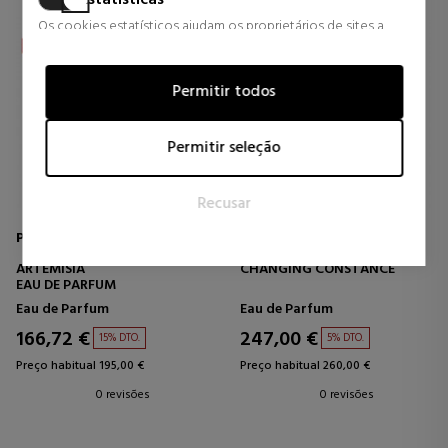
Estatísticas
Os cookies estatísticos ajudam os proprietários de sites a
entender como os visitantes interagem com os sites,
coletando e fornecendo informações de forma anônima.
Permitir todos
Marketing
Os cookies de marketing são usados para rastrear visitantes
Permitir seleção
em sites. A intenção é exibir anúncios que sejam relevantes e
atraentes para o usuário individual e, portanto, mais valiosos
Recusar
para editores e anunciantes terceirizados.
PENHALIGON'S
PENHALIGON'S
ARTEMISIA
CHANGING CONSTANCE
EAU DE PARFUM
Eau de Parfum
Eau de Parfum
166,72 €
247,00 €
15% DTO.
5% DTO.
Preço habitual 195,00 €
Preço habitual 260,00 €
0 revisões
0 revisões