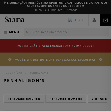
✨ LIQUIDAÇÃO FINAL: ÚLTIMA OPORTUNIDADE! CLIQUE E GARANTA OS
SEUS FAVORITOS ANTES QUE ESGOTEM
16
hours
45
minutes
51
seconds
Alterar
MENU
PORTES GRÁTIS PARA ENCOMENDAS ACIMA DE 39€!
VOCÊ É VIP. DESFRUTE DAS SUAS MARCAS EXCLUSIVAS
HOME (INÍCIO)
>
PENHALIGON'S
PENHALIGON'S
PERFUMES MULHER
PERFUMES HOMENS
LINHAS DE