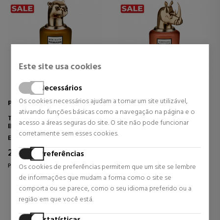
Este site usa cookies
Necessários
Os cookies necessários ajudam a tornar um site utilizável,
PENHALIGON'S
PENHALIGON'S
ativando funções básicas como a navegação na página e o
THE REVENGE OF LADY
TERRIBLE TEDDY
acesso a áreas seguras do site. O site não pode funcionar
BLANCHE
corretamente sem esses cookies.
Eau de Parfum
Eau de Parfum
247,00 €
247,00 €
5% DTO.
5% DTO.
Preferências
Preço habitual 260,00 €
Preço habitual 260,00 €
Os cookies de preferências permitem que um site se lembre
de informações que mudam a forma como o site se
0 revisões
0 revisões
comporta ou se parece, como o seu idioma preferido ou a
região em que você está.