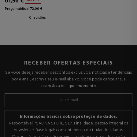
61,56 €
14% DTO.
Preço habitual 72,00 €
0 revisões
RECEBER OFERTAS ESPECIAIS
Se você deseja receber descontos exclusivos, notícias e tendências
por e-mail, escreva seu e-mail abaixo. Você pode cancelar sua
inscrição a qualquer momento.
Informações básicas sobre proteção de dados.
Responsável: "SABINA STORE, S.L.". Finalidade: gestão integral da
newsletter. Base legal: consentimento do titular dos dados.
Destinatários: não estão previstas cedências de dados e não