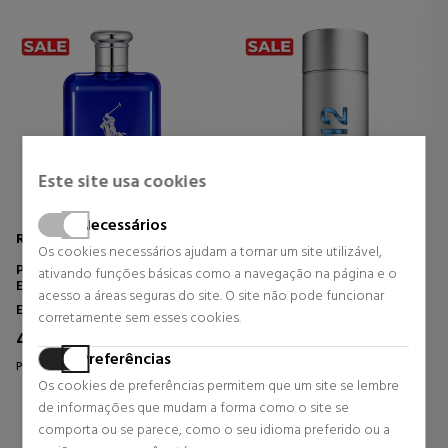
Este site usa cookies
Necessários
RALPH LAUREN
CAROLINA HERRERA
Os cookies necessários ajudam a tornar um site utilizável,
POLO BLUE
212 MEN NYC
ativando funções básicas como a navegação na página e o
EAU DE TOILETTE
EAU DE TOILETTE
acesso a áreas seguras do site. O site não pode funcionar
Eau de Toilette
Eau de Toilette
corretamente sem esses cookies.
45,55 €
42,85 €
46% DTO.
50% DTO.
Preferências
Preço habitual 85,00 €
Preço habitual 86,11 €
Os cookies de preferências permitem que um site se lembre
12 revisões
67 revisões
de informações que mudam a forma como o site se
comporta ou se parece, como o seu idioma preferido ou a