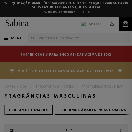
✨ LIQUIDAÇÃO FINAL: ÚLTIMA OPORTUNIDADE! CLIQUE E GARANTA OS
SEUS FAVORITOS ANTES QUE ESGOTEM
20
hours
10
minutes
0
seconds
Alterar
MENU
PORTES GRÁTIS PARA ENCOMENDAS ACIMA DE 39€!
VOCÊ É VIP. DESFRUTE DAS SUAS MARCAS EXCLUSIVAS
HOME (INÍCIO)
>
PRODUTOS PARA HOMENS
>
FRAGRÂNCIAS MASCULINAS
FRAGRÂNCIAS MASCULINAS
PERFUMES HOMENS
PERFUMES ÁRABES PARA HOMENS
FILTER