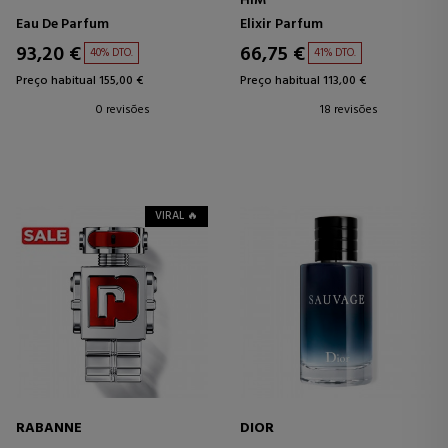
HIM
Eau De Parfum
Elixir Parfum
93,20 €
66,75 €
40% DTO.
41% DTO.
Preço habitual 155,00 €
Preço habitual 113,00 €
0 revisões
18 revisões
VIRAL 🔥
RABANNE
DIOR