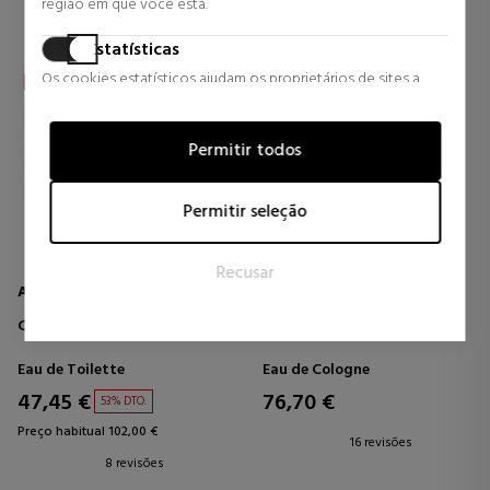
região em que você está.
Estatísticas
Os cookies estatísticos ajudam os proprietários de sites a
entender como os visitantes interagem com os sites,
coletando e fornecendo informações de forma anônima.
Permitir todos
Marketing
Os cookies de marketing são usados para rastrear visitantes
Permitir seleção
em sites. A intenção é exibir anúncios que sejam relevantes e
atraentes para o usuário individual e, portanto, mais valiosos
Recusar
para editores e anunciantes terceirizados.
AZZARO
DIOR
CHROME
DIOR HOMME
Eau de Toilette
Eau de Cologne
47,45 €
76,70 €
53% DTO.
Preço habitual 102,00 €
16 revisões
8 revisões