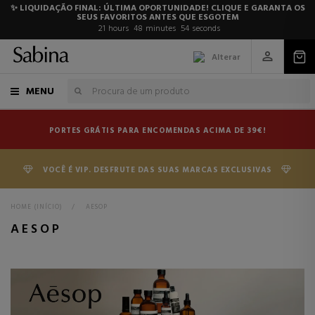
✨ LIQUIDAÇÃO FINAL: ÚLTIMA OPORTUNIDADE! CLIQUE E GARANTA OS
SEUS FAVORITOS ANTES QUE ESGOTEM
21
hours
48
minutes
53
seconds
Alterar
MENU
PORTES GRÁTIS PARA ENCOMENDAS ACIMA DE 39€!
VOCÊ É VIP. DESFRUTE DAS SUAS MARCAS EXCLUSIVAS
HOME (INÍCIO)
>
AESOP
AESOP