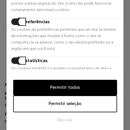
acesso a áreas seguras do site. O site não pode funcionar
corretamente sem esses cookies.
Preferências
Os cookies de preferências permitem que um site se lembre
de informações que mudam a forma como o site se
comporta ou se parece, como o seu idioma preferido ou a
região em que você está.
Estatísticas
Os cookies estatísticos ajudam os proprietários de sites a
entender como os visitantes interagem com os sites,
coletando e fornecendo informações de forma anônima.
AESOP
AESOP
Permitir todos
Marketing
PARSLEY SEED FACIAL
RESURRECTION AROMATIQUE
CLEANSING OIL ÓLEO FACIAL
HAND BALM BÁLSAMO PARA
Os cookies de marketing são usados para rastrear visitantes
REMOVEDOR DE MAQUIAGEM
AS MÃOS
Permitir seleção
Cosméticos Faciais
Cuidados com a mão
em sites. A intenção é exibir anúncios que sejam relevantes e
41,80 €
26,60 €
atraentes para o usuário individual e, portanto, mais valiosos
24% DTO.
24% DTO.
Recusar
para editores e anunciantes terceirizados.
Preço habitual 55,00 €
Preço habitual 35,00 €