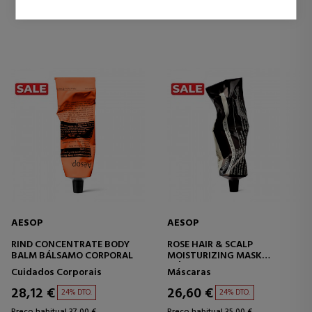
0 revisões
0 revisões
AESOP
AESOP
RIND CONCENTRATE BODY
ROSE HAIR & SCALP
BALM BÁLSAMO CORPORAL
MOISTURIZING MASK
MÁSCARA CAPILAR
Cuidados Corporais
Máscaras
HIDRATANTE
28,12 €
26,60 €
24% DTO.
24% DTO.
Preço habitual 37,00 €
Preço habitual 35,00 €