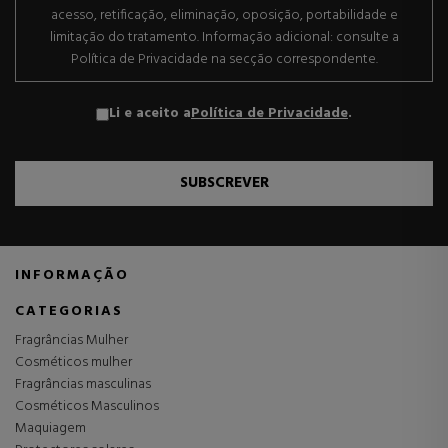
acesso, retificação, eliminação, oposição, portabilidade e
limitação do tratamento. Informação adicional: consulte a
Política de Privacidade na secção correspondente.
Li e aceito a
Política de Privacidade
.
SUBSCREVER
INFORMAÇÃO
CATEGORIAS
Fragrâncias Mulher
Cosméticos mulher
Fragrâncias masculinas
Cosméticos Masculinos
Maquiagem