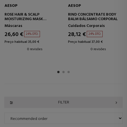
AESOP
AESOP
ROSE HAIR & SCALP
RIND CONCENTRATE BODY
MOISTURIZING MASK
BALM BÁLSAMO CORPORAL
MÁSCARA CAPILAR
Máscaras
Cuidados Corporais
HIDRATANTE
26,60 €
28,12 €
24% DTO.
24% DTO.
Preço habitual 35,00 €
Preço habitual 37,00 €
0 revisões
0 revisões
1
2
3
FILTER