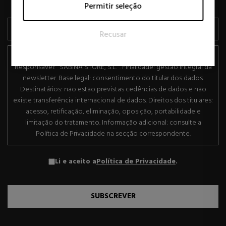
Permitir seleção
para editores e anunciantes terceirizados.
inscrição a qualquer momento.
Recusar
Informações básicas sobre proteção de dados.
Responsável: "SABINA STORE, S.L.". Finalidade: gestão integral da
newsletter. Base legal: consentimento do titular dos dados.
Destinatários: não estão previstas cedências de dados e não
existe transferência internacional de dados. Direitos dos titulares:
acesso, retificação, eliminação, oposição, portabilidade e
limitação do tratamento. Informação adicional: consulte a
Política de Privacidade na secção correspondente.
Li e aceito a
Política de Privacidade
.
SUBSCREVER