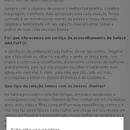
lhes o luxo de serem elas próprias.
Sempre com o objetivo de propor o melhor tratamento, a melhor
maquiagem, o perfume mais apropriado para cada situação. Nossa
vontade é ser referência no mundo da beleza e nossa obsessão,
celebrar a feminilidade em seu aspecto mais universal, tornar a
mulher de hoje cada vez mais bonita.
Por que oferecemos um serviço de aconselhamento de beleza
GRATUITO?
A satisfação de embelezar cada mulher, de ver seu sorriso... imaginar
que a felicidade ao olhar no espelho e sentir-se única, bela... nos
inspira a continuar aconselhando diariamente centenas de mulheres
gratuitamente, para que elas possam escolher o tratamento mais
adequado para elas. E, claro... para elas, que são cada vez mais
encorajadas a entrar no mundo da beleza e da cosmética.
Que tipo de relação temos com os nossos clientes?
Na Sabina procuramos relações longas, sinceras e duradouras, e
conseguimos isso. Nossos clientes da Fliel confiam em nós há muitos
anos; avós, mães e filhas compartilham suas experiências conosco e
isso nos faz sentir felizes. Cada mulher que chega até nós recebe um
serviço profissional e personalizado, nossa melhor recomendação é
viver uma EXPERIÊNCIA UNIQUE da mão da Sabina, e compartilhá-la
com seus amigos, que receberemos de braços abertos.