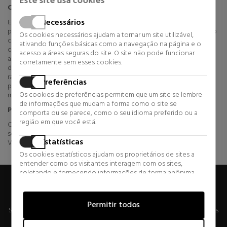
Este site usa cookies
Como podes aconselhar-me?
Necessários
Em nosso site temos, além de uma descrição detalhada de cada
produto, um telefone de atendimento ao cliente (902 200 245), cujo
Os cookies necessários ajudam a tornar um site utilizável,
custo é o de uma chamada local, e depois do qual vários
ativando funções básicas como a navegação na página e o
conselheiros irão responder a quaisquer perguntas que você tem,
acesso a áreas seguras do site. O site não pode funcionar
além
corretamente sem esses cookies.
disso, em nosso chat ao vivo (ao pé deste site), você será atendido
rapidamente e pessoalmente durante o seu processo de compra
Preferências
para que sua experiência em nosso site é inesquecível e, como
Os cookies de preferências permitem que um site se lembre
milhares de mulheres e homens, confiar em sua beleza Sabina.
de informações que mudam a forma como o site se
Posso estar a par das tendências e da beleza?
comporta ou se parece, como o seu idioma preferido ou a
região em que você está.
Claro que criámos uma referência para as pessoas que gostam de se
sentir bonitas, no nosso BLOCO DE BELEZA, que pode visitar aqui.
Estatísticas
Vamos mantê-lo actualizado para que não perca nenhum detalhe.
Os cookies estatísticos ajudam os proprietários de sites a
entender como os visitantes interagem com os sites,
coletando e fornecendo informações de forma anônima.
Marketing
RECEBER OFERTAS ESPECIAIS
Permitir todos
Os cookies de marketing são usados para rastrear visitantes
Se você deseja receber descontos exclusivos, notícias e tendências
em sites. A intenção é exibir anúncios que sejam relevantes e
por e-mail, escreva seu e-mail abaixo. Você pode cancelar sua
atraentes para o usuário individual e, portanto, mais valiosos