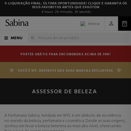
✨ LIQUIDAÇÃO FINAL: ÚLTIMA OPORTUNIDADE! CLIQUE E GARANTA OS
SEUS FAVORITOS ANTES QUE ESGOTEM
6
hours
28
minutes
39
seconds
Alterar
MENU
PORTES GRÁTIS PARA ENCOMENDAS ACIMA DE 39€!
VOCÊ É VIP. DESFRUTE DAS SUAS MARCAS EXCLUSIVAS
ASSESSOR DE BELEZA
A Perfumaria Sabina, fundada em 1973, é um símbolo de excelência
no mundo da beleza, perfumaria e cosmética. Desde as suas origens,
sonhou em levar a beleza feminina ao mais alto nível, oferecendo-