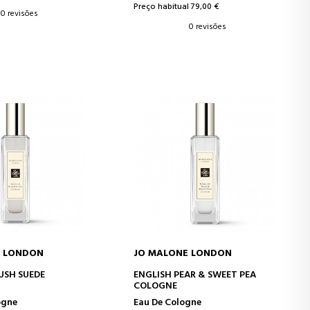
Preço habitual 79,00 €
0 revisões
0 revisões
E LONDON
JO MALONE LONDON
AR AO CARRINHO
ADICIONAR AO CARRINHO
USH SUEDE
ENGLISH PEAR & SWEET PEA
COLOGNE
ogne
Eau De Cologne