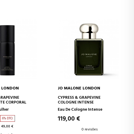
E LONDON
JO MALONE LONDON
AR AO CARRINHO
ADICIONAR AO CARRINHO
GRAPEVINE
CYPRESS & GRAPEVINE
TE CORPORAL
COLOGNE INTENSE
ulher
Eau De Cologne Intense
119,00 €
6% DTO.
 49,00 €
0 revisões