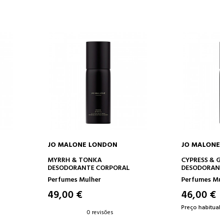
JO MALONE LONDON
JO MALON
O
ADICIONAR AO CARRINHO
ADICION
MYRRH & TONKA
CYPRESS & 
DESODORANTE CORPORAL
DESODORAN
Perfumes Mulher
Perfumes M
49,00 €
46,00 €
Preço habitual
0 revisões