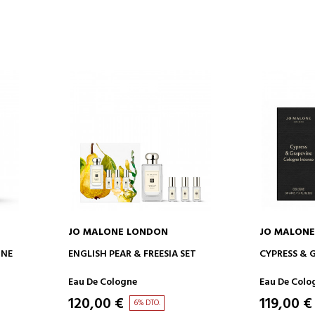
JO MALONE LONDON
JO MALON
O
ADICIONAR AO CARRINHO
ADICION
GNE
ENGLISH PEAR & FREESIA SET
CYPRESS & 
Eau De Cologne
Eau De Colo
120,00 €
119,00 €
6% DTO.