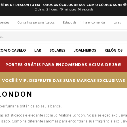
🌞 8€ DE DESCONTO EM TODOS OS ÓCULOS DE SOL COM O CÓDIGO SUN8 😎
2
days
2
hours
49
minutes
15
seconds
uentes
Conselhos personalizados
Estado da minha encomenda
Lojas
COM O CABELO
LAR
SOLARES
JOALHEIROS
RELÓGIOS
PORTES GRÁTIS PARA ENCOMENDAS ACIMA DE 39€!
VOCÊ É VIP. DESFRUTE DAS SUAS MARCAS EXCLUSIVAS
LONDON
perfumaria britânica ao seu alcance.
 sofisticados e elegantes com Jo Malone London. Nossa seleção exclusiva d
lizado. Combine diferentes aromas para encontrar a sua fragrância exclusiv