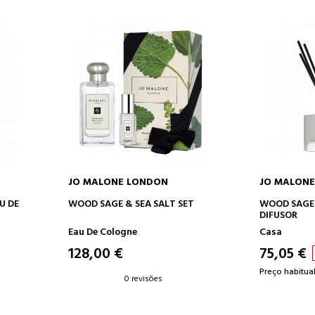
JO MALONE LONDON
JO MALON
O
ADICIONAR AO CARRINHO
ADICION
U DE
WOOD SAGE & SEA SALT SET
WOOD SAGE 
DIFUSOR
Eau De Cologne
Casa
128,00 €
75,05 €
Preço habitual
0 revisões