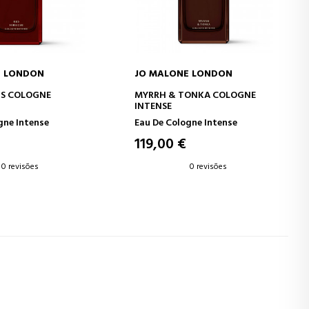
E LONDON
JO MALONE LONDON
AR AO CARRINHO
ADICIONAR AO CARRINHO
US COLOGNE
MYRRH & TONKA COLOGNE
INTENSE
gne Intense
Eau De Cologne Intense
119,00 €
0 revisões
0 revisões