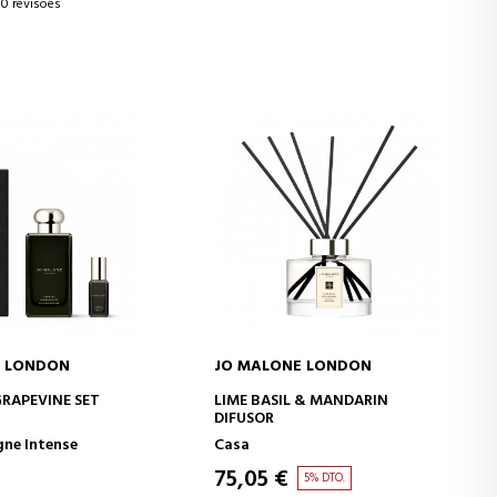
0 revisões
E LONDON
JO MALONE LONDON
AR AO CARRINHO
ADICIONAR AO CARRINHO
GRAPEVINE SET
LIME BASIL & MANDARIN
DIFUSOR
gne Intense
Casa
75,05 €
5% DTO.