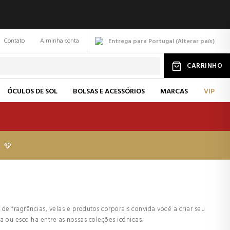
Contato
A minha conta
Entrega para Portugal
(
Alterar
país
)
CARRINHO
ÓCULOS DE SOL
BOLSAS E ACESSÓRIOS
MARCAS
VIP
e fragrâncias, velas e produtos corporais convida você a criar seu
a ou escolha entre as nossas coleções icónicas.