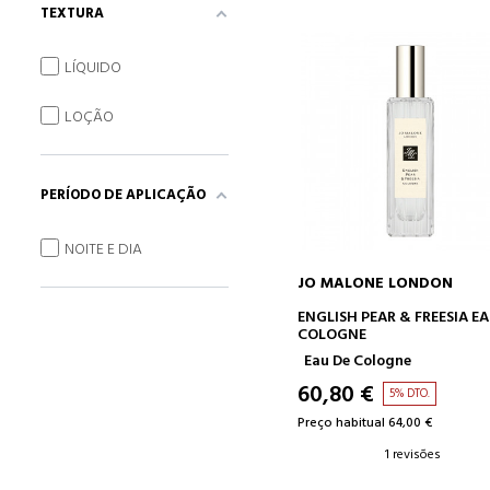
TEXTURA
LÍQUIDO
LOÇÃO
PERÍODO DE APLICAÇÃO
NOITE E DIA
JO MALONE LONDON
ADICIONAR AO CARRINH
ENGLISH PEAR & FREESIA EA
COLOGNE
Eau De Cologne
60,80 €
5% DTO.
Preço habitual 64,00 €
1 revisões