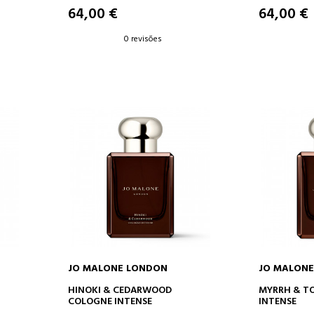
64,00 €
64,00 €
0 revisões
JO MALONE LONDON
JO MALON
O
ADICIONAR AO CARRINHO
ADICION
HINOKI & CEDARWOOD
MYRRH & T
COLOGNE INTENSE
INTENSE