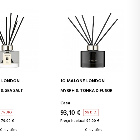
E LONDON
JO MALONE LONDON
AR AO CARRINHO
ADICIONAR AO CARRINHO
& SEA SALT
MYRRH & TONKA DIFUSOR
Casa
93,10 €
5% DTO.
5% DTO.
 79,00 €
Preço habitual 98,00 €
0 revisões
0 revisões