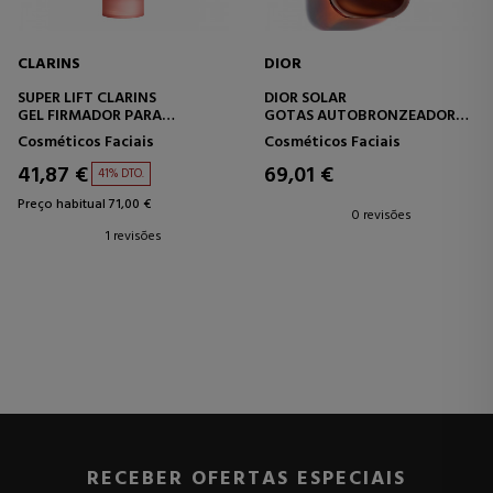
CLARINS
DIOR
SUPER LIFT CLARINS
DIOR SOLAR
GEL FIRMADOR PARA
GOTAS AUTOBRONZEADORAS
PESCOÇO E BUSTO
PARA O ROSTO E PESCOÇO.
Cosméticos Faciais
Cosméticos Faciais
41,87 €
69,01 €
41% DTO.
Preço habitual 71,00 €
0 revisões
1 revisões
RECEBER OFERTAS ESPECIAIS