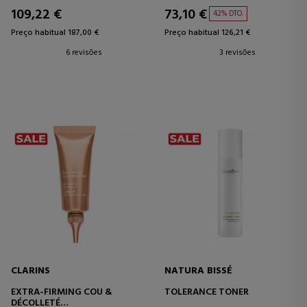
ANTIENVELHECIMENTO -
109,22 €
73,10 €
42% DTO.
FIRMADOR - REPARADOR
Preço habitual 187,00 €
Preço habitual 126,21 €
6 revisões
3 revisões
CLARINS
NATURA BISSÉ
EXTRA-FIRMING COU &
TOLERANCE TONER
DÉCOLLETÉ