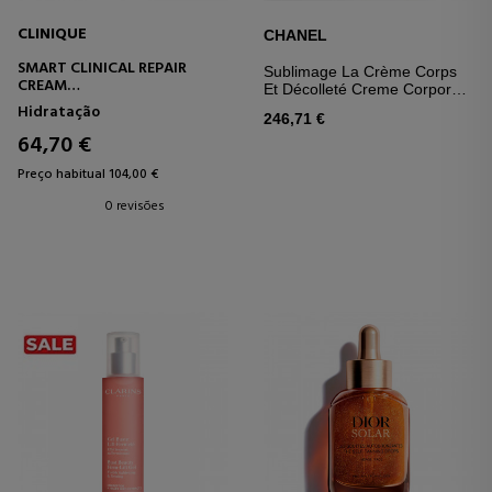
CLINIQUE
CHANEL
SMART CLINICAL REPAIR
Sublimage La Crème Corps
CREAM
Et Décolleté Creme Corporal
CREME HIDRATANTE -
Regenerador E Luminoso
Hidratação
FIRMADOR + LIFTING PARA
246,71 €
ROSTO E PESCOÇO
64,70 €
Preço habitual 104,00 €
0 revisões