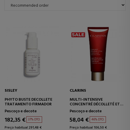
SISLEY
CLARINS
PHYTO BUSTE DECOLLETE
MULTI-INTENSIVE
TRATAMENTO FIRMADOR
CONCENTRÉ DÉCOLLETÉ ET
COU
Pescoço e decote
Pescoço e decote
TRATAMENTO PESCOÇO E
DECOTE
182,35 €
58,04 €
37% DTO.
46% DTO.
Preço habitual 291,48 €
Preço habitual 106,50 €