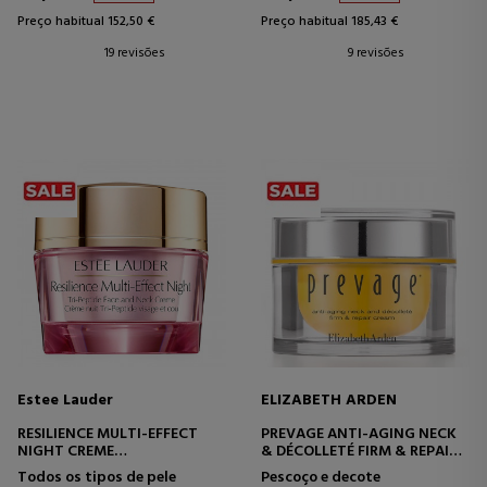
Preço habitual 152,50 €
Preço habitual 185,43 €
19 revisões
9 revisões
Estee Lauder
ELIZABETH ARDEN
RESILIENCE MULTI-EFFECT
PREVAGE ANTI-AGING NECK
NIGHT CREME
& DÉCOLLETÉ FIRM & REPAIR
CREME FIRMADOR - EFEITO
CREAM
Todos os tipos de pele
Pescoço e decote
LIFTING
CREME