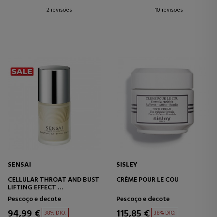
2 revisões
10 revisões
SENSAI
SISLEY
CELLULAR THROAT AND BUST
CRÈME POUR LE COU
LIFTING EFFECT
CREME FIRMADOR PARA
Pescoço e decote
Pescoço e decote
BUSTO E DECOTE
94,99 €
115,85 €
38% DTO.
38% DTO.