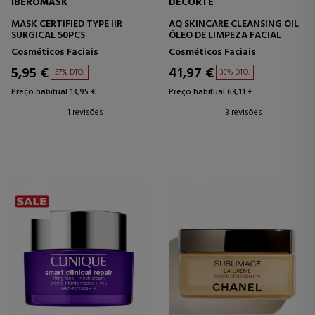
IBEROMASK
DECORTÉ
MASK CERTIFIED TYPE IIR
AQ SKINCARE CLEANSING OIL
SURGICAL 50PCS
ÓLEO DE LIMPEZA FACIAL
Cosméticos Faciais
Cosméticos Faciais
5,95 €
41,97 €
57% DTO.
33% DTO.
Preço habitual 13,95 €
Preço habitual 63,11 €
1 revisões
3 revisões