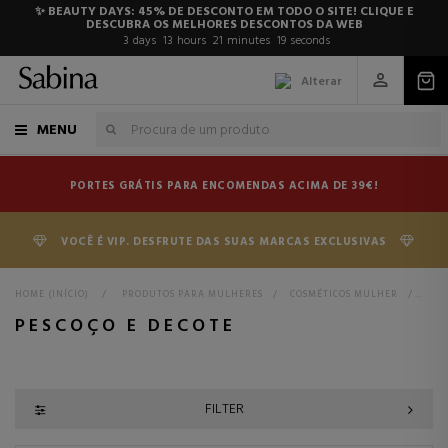
✨ BEAUTY DAYS: 45% DE DESCONTO EM TODO O SITE! CLIQUE E
DESCUBRA OS MELHORES DESCONTOS DA WEB
3
days
13
hours
21
minutes
19
seconds
Alterar
MENU
PORTES GRÁTIS PARA ENCOMENDAS ACIMA DE 39€!
VOCÊ É VIP. DESFRUTE DAS SUAS MARCAS EXCLUSIVAS
HOME (INÍCIO)
>
PRODUTOS PARA MULHERES
>
COSMÉTICOS MULHER
>
PES
PESCOÇO E DECOTE
FILTER