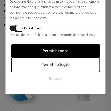
TENSOLIFT NECK CREAM
INHIBIT TENSOLIFT NECK
Os cookies de preferências permitem que um site se lembre
CREME LIFTING PARA
SERUM
de informações que mudam a forma como o site se
PESCOÇO E COLO
SÉRUM LIFTING DE PESCOÇO E
Pescoço e decote
Pescoço e decote
comporta ou se parece, como o seu idioma preferido ou a
DECOTE
197,10 €
311,40 €
região em que você está.
10% DTO.
10% DTO.
Preço habitual 219,00 €
Preço habitual 346,00 €
Estatísticas
6 revisões
4 revisões
Os cookies estatísticos ajudam os proprietários de sites a
entender como os visitantes interagem com os sites,
coletando e fornecendo informações de forma anônima.
Permitir todos
Marketing
Os cookies de marketing são usados para rastrear visitantes
Permitir seleção
em sites. A intenção é exibir anúncios que sejam relevantes e
atraentes para o usuário individual e, portanto, mais valiosos
Recusar
para editores e anunciantes terceirizados.