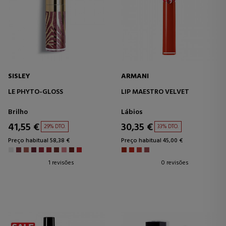
SISLEY
ARMANI
LE PHYTO-GLOSS
LIP MAESTRO VELVET
Brilho
Lábios
41,55 €
30,35 €
29% DTO.
33% DTO.
Preço habitual 58,38 €
Preço habitual 45,00 €
1 revisões
0 revisões