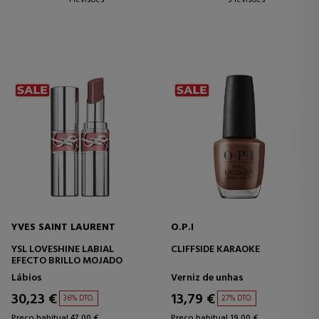
1 revisões
3 revisões
YVES SAINT LAURENT
O.P.I
YSL LOVESHINE LABIAL
CLIFFSIDE KARAOKE
EFECTO BRILLO MOJADO
Lábios
Verniz de unhas
30,23 €
13,79 €
36% DTO.
27% DTO.
Preço habitual 47,00 €
Preço habitual 19,00 €