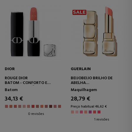
DIOR
GUERLAIN
ROUGE DIOR
BEIJOBEIJO BRILHO DE
BATOM - CONFORTO E
ABELHA
LONGA DURAÇÃO -
PROTETOR LABIAL
Batom
Maquilhagem
TRATAMENTO FLORAL
HIDRATANTE
34,13 €
28,79 €
Preço habitual 46,62 €
0 revisões
1 revisões