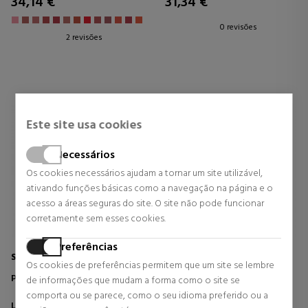
34,14 €
31,34 €
0 revisões
2 revisões
Este site usa cookies
Necessários
Os cookies necessários ajudam a tornar um site utilizável,
ativando funções básicas como a navegação na página e o
acesso a áreas seguras do site. O site não pode funcionar
corretamente sem esses cookies.
Preferências
SISLEY
LANCOME
Os cookies de preferências permitem que um site se lembre
PHYTO-ROUGE SHINE
L'ABSOLUE ROUGE CREAM
de informações que mudam a forma como o site se
BARRA DE LABIOS
comporta ou se parece, como o seu idioma preferido ou a
Lábios
Lábios