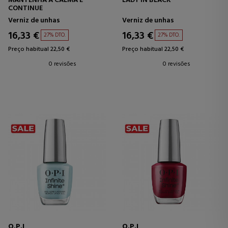
MANTENHA A CALMA E
LADY IN BLACK
CONTINUE
Verniz de unhas
Verniz de unhas
16,33 €
16,33 €
27% DTO.
27% DTO.
Preço habitual 22,50 €
Preço habitual 22,50 €
0 revisões
0 revisões
O.P.I
O.P.I