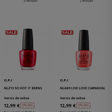
0 revisões
2 revisões
O.P.I
O.P.I
NLZ13 SO HOT IT BERNS
NLA69 LIVE LOVE CARNAVAL
Verniz de unhas
Verniz de unhas
12,99 €
12,99 €
27% DTO.
27% DTO.