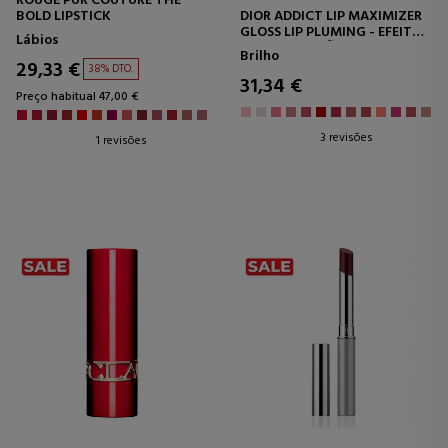
ROUGE PUR COUTURE THE
BOLD LIPSTICK
DIOR ADDICT LIP MAXIMIZER
GLOSS LIP PLUMING - EFEITO
Lábios
DE HIDRATAÇÃO E VOLUME -
Brilho
IMEDIATO E DURADOURO
29,33 €
38% DTO.
31,34 €
Preço habitual 47,00 €
3 revisões
1 revisões