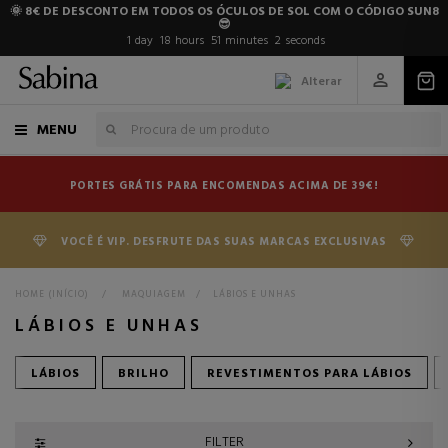
🌞 8€ DE DESCONTO EM TODOS OS ÓCULOS DE SOL COM O CÓDIGO SUN8
😎
1
day
18
hours
51
minutes
1
second
Alterar
MENU
PORTES GRÁTIS PARA ENCOMENDAS ACIMA DE 39€!
VOCÊ É VIP. DESFRUTE DAS SUAS MARCAS EXCLUSIVAS
HOME (INÍCIO)
>
MAQUIAGEM
>
LÁBIOS E UNHAS
LÁBIOS E UNHAS
LÁBIOS
BRILHO
REVESTIMENTOS PARA LÁBIOS
FILTER