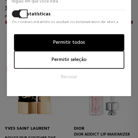
região em que você está.
38,65 €
30,59 €
34% DTO.
34% DTO.
Estatísticas
Preço habitual 58,38 €
Preço habitual 46,00 €
Os cookies estatísticos ajudam os proprietários de sites a
entender como os visitantes interagem com os sites,
3 revisões
2 revisões
coletando e fornecendo informações de forma anônima.
Permitir todos
Marketing
Os cookies de marketing são usados para rastrear visitantes
Permitir seleção
em sites. A intenção é exibir anúncios que sejam relevantes e
atraentes para o usuário individual e, portanto, mais valiosos
Recusar
para editores e anunciantes terceirizados.
YVES SAINT LAURENT
DIOR
DIOR ADDICT LIP MAXIMIZER