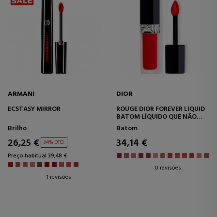
ARMANI
DIOR
ECSTASY MIRROR
ROUGE DIOR FOREVER LIQUID
BATOM LÍQUIDO QUE NÃO
TRANSFERE
Brilho
Batom
26,25 €
34,14 €
34% DTO.
Preço habitual 39,48 €
0 revisões
1 revisões