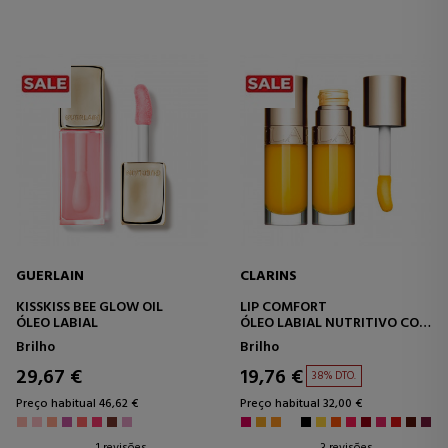
GUERLAIN
CLARINS
KISSKISS BEE GLOW OIL
LIP COMFORT
ÓLEO LABIAL
ÓLEO LABIAL NUTRITIVO COM
COR
Brilho
Brilho
29,67 €
19,76 €
38% DTO.
Preço habitual 46,62 €
Preço habitual 32,00 €