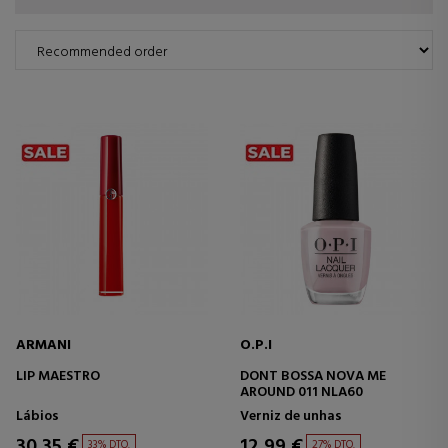
ARMANI
O.P.I
LIP MAESTRO
DONT BOSSA NOVA ME
AROUND 011 NLA60
Lábios
Verniz de unhas
30,35 €
12,99 €
33% DTO.
27% DTO.