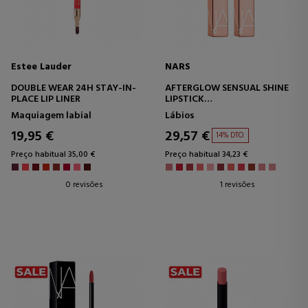
Estee Lauder
NARS
DOUBLE WEAR 24H STAY-IN-
AFTERGLOW SENSUAL SHINE
PLACE LIP LINER
LIPSTICK
BATOM
Maquiagem labial
Lábios
19,95 €
29,57 €
14% DTO.
Preço habitual 35,00 €
Preço habitual 34,23 €
0 revisões
1 revisões