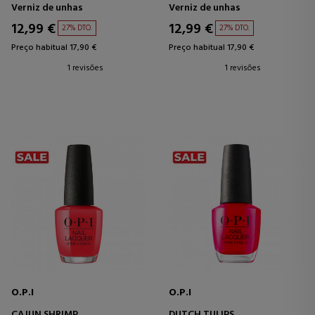
Verniz de unhas
Verniz de unhas
12,99 €
12,99 €
27% DTO.
27% DTO.
Preço habitual 17,90 €
Preço habitual 17,90 €
1 revisões
1 revisões
O.P.I
O.P.I
CAJUN SHRIMP
DUTCH TULIPS