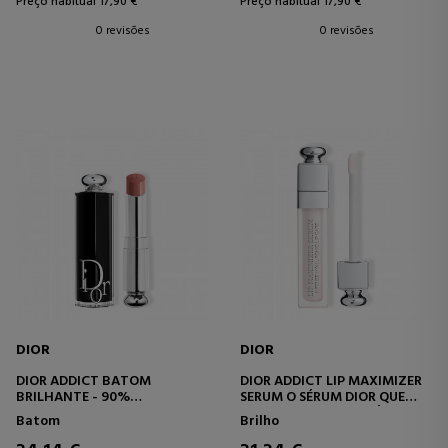
Preço habitual 17,90 €
Preço habitual 17,90 €
0 revisões
0 revisões
DIOR
DIOR
DIOR ADDICT BATOM
DIOR ADDICT LIP MAXIMIZER
BRILHANTE - 90%
SERUM O SÉRUM DIOR QUE
INGREDIENTES NATURAIS -
PROPORCIONA AOS LÁBIOS 24
Batom
Brilho
RECARREGÁVEL
HORAS* DE HIDRATAÇÃO E
VOLUME VISÍVEL AUMENTADO