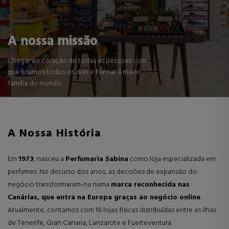
A nossa missão
Chegar ao coração de todas as pessoas com
que lidamos todos os dias e formar a maior
família do mundo.
A Nossa História
Em
1973
, nasceu a
Perfumaria Sabina
como loja especializada em
perfumes. No decurso dos anos, as decisões de expansão do
negócio transformaram-na numa
marca reconhecida nas
Canárias, que entra na Europa graças ao negócio online
.
Atualmente, contamos com 18 lojas físicas distribuídas entre as ilhas
de Tenerife, Gran Canaria, Lanzarote e Fuerteventura.