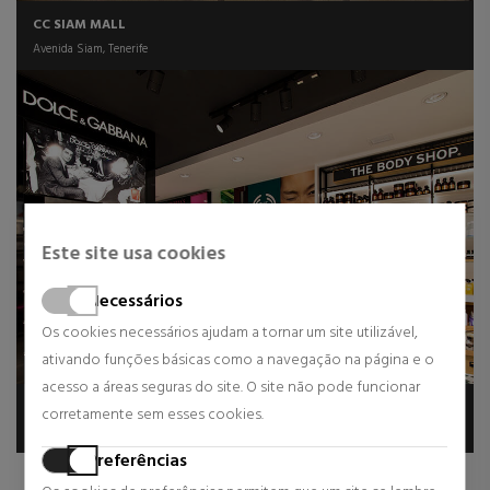
CC SIAM MALL
Avenida Siam, Tenerife
Este site usa cookies
Necessários
Os cookies necessários ajudam a tornar um site utilizável,
ativando funções básicas como a navegação na página e o
acesso a áreas seguras do site. O site não pode funcionar
THE DUKE SHOPS
corretamente sem esses cookies.
Avenida de Bruselas, Tenerife
Preferências