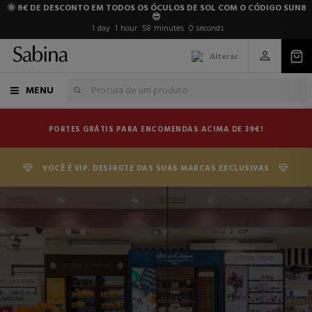
🌞 8€ DE DESCONTO EM TODOS OS ÓCULOS DE SOL COM O CÓDIGO SUN8
😎
1
day
1
hour
58
minutes
0
seconds
Alterar
MENU
PORTES GRÁTIS PARA ENCOMENDAS ACIMA DE 39€!
VOCÊ É VIP. DESFRUTE DAS SUAS MARCAS EXCLUSIVAS