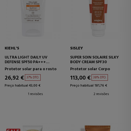
KIEHL'S
SISLEY
ULTRA LIGHT DAILY UV
SUPER SOIN SOLAIRE SILKY
DEFENSE SPF50 PA+++
BODY CREAM SPF30
PROTETOR SOLAR
Protetor solar para o rosto
Protetor solar Corpo
26,92 €
113,00 €
37% DTO.
38% DTO.
Preço habitual 43,00 €
Preço habitual 181,76 €
1 revisões
2 revisões