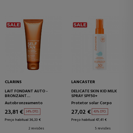
CLARINS
LANCASTER
LAIT FONDANT AUTO -
DELICATE SKIN KID MILK
BRONZANT
SPRAY SPF50+
LEITE SOLAR
Autobronzeamento
Protetor solar Corpo
AUTOBRONZEADOR
23,81 €
27,02 €
34% DTO.
43% DTO.
Preço habitual 36,33 €
Preço habitual 47,41 €
2 revisões
5 revisões