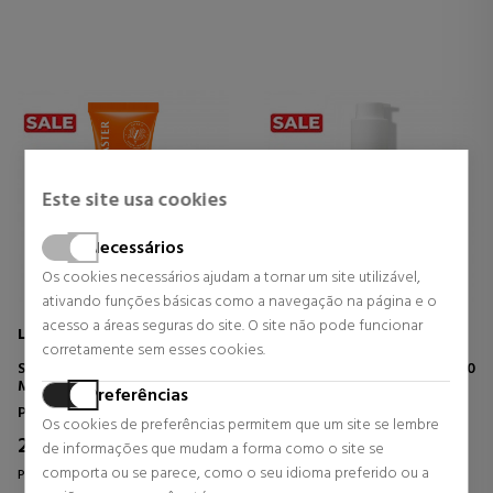
Este site usa cookies
Necessários
Os cookies necessários ajudam a tornar um site utilizável,
ativando funções básicas como a navegação na página e o
acesso a áreas seguras do site. O site não pode funcionar
LANCASTER
BIOTHERM
corretamente sem esses cookies.
SUN SENSITIVE OIL-FREE
WATERLOVER SUN MILK SPF30
MILKY FLUID SPF50
Preferências
Protetor solar facial
Protetor solar Corpo
Os cookies de preferências permitem que um site se lembre
27,46 €
23,70 €
45% DTO.
46% DTO.
de informações que mudam a forma como o site se
comporta ou se parece, como o seu idioma preferido ou a
Preço habitual 50,18 €
Preço habitual 44,00 €