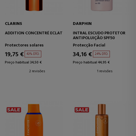
CLARINS
DARPHIN
ADDITION CONCENTRÉ ECLAT
INTRAL ESCUDO PROTETOR
ANTIPOLUIÇÃO SPF50
Protectores solares
Protecção Facial
19,75 €
34,16 €
43% DTO.
24% DTO.
Preço habitual 34,50 €
Preço habitual 44,95 €
2 revisões
1 revisões