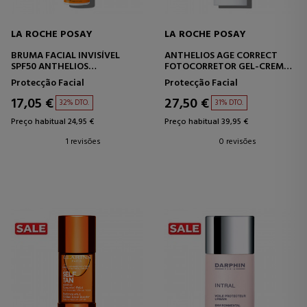
LA ROCHE POSAY
LA ROCHE POSAY
BRUMA FACIAL INVISÍVEL
ANTHELIOS AGE CORRECT
SPF50 ANTHELIOS
FOTOCORRETOR GEL-CREME
ANTIBRILHO
FPS 50
Protecção Facial
Protecção Facial
17,05 €
27,50 €
32% DTO.
31% DTO.
Preço habitual 24,95 €
Preço habitual 39,95 €
1 revisões
0 revisões