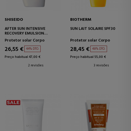
SHISEIDO
BIOTHERM
AFTER SUN INTENSIVE
SUN LAIT SOLAIRE SPF30
RECOVERY EMULSION
(FACE/BODY)
Protetor solar Corpo
Protetor solar Corpo
26,55 €
28,45 €
44% DTO.
48% DTO.
Preço habitual 47,00 €
Preço habitual 55,00 €
2 revisões
3 revisões