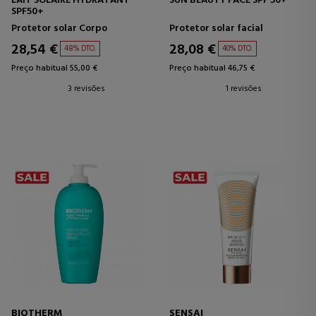
LAIT SOLAIRE HYDRATANT
SUN BEAUTY FACE SPF 50+
SPF50+
Protetor solar Corpo
Protetor solar facial
28,54 €
28,08 €
48% DTO.
40% DTO.
Preço habitual 55,00 €
Preço habitual 46,75 €
3 revisões
1 revisões
BIOTHERM
SENSAI