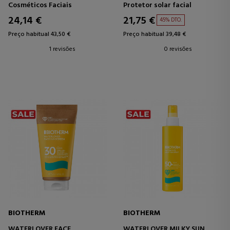
ENERGY + FPS 50
HIPERSENSIBLES SPF50+
Cosméticos Faciais
Protetor solar facial
24,14 €
21,75 €
45% DTO.
Preço habitual 43,50 €
Preço habitual 39,48 €
1 revisões
0 revisões
BIOTHERM
BIOTHERM
WATERLOVER FACE
WATERLOVER MILKY SUN