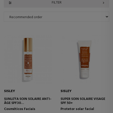
FILTER
SISLEY
SISLEY
SUNLEŸA SOIN SOLAIRE ANTI-
SUPER SOIN SOLAIRE VISAGE
ÂGE SPF30
SPF 50+
CREME PROTETOR
Cosméticos Faciais
Protetor solar facial
ANTIENVELHECIMENTO