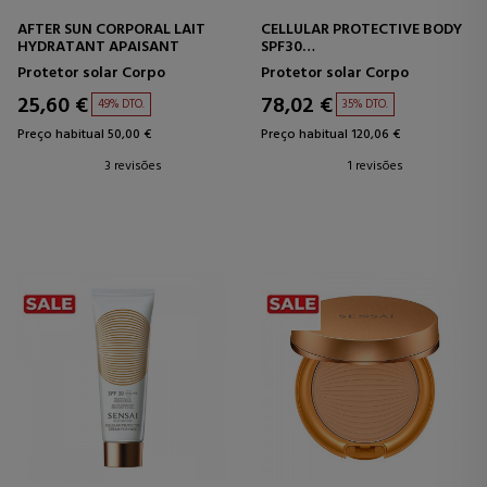
AFTER SUN CORPORAL LAIT
CELLULAR PROTECTIVE BODY
HYDRATANT APAISANT
SPF30
PROTETOR SOLAR CORPORAL
Protetor solar Corpo
Protetor solar Corpo
25,60 €
78,02 €
49% DTO.
35% DTO.
Preço habitual 50,00 €
Preço habitual 120,06 €
3 revisões
1 revisões