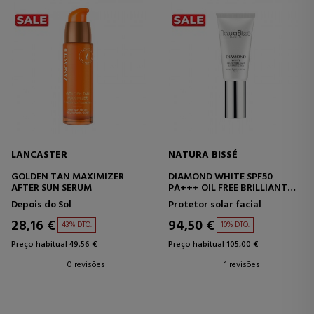
LANCASTER
NATURA BISSÉ
GOLDEN TAN MAXIMIZER
DIAMOND WHITE SPF50
AFTER SUN SERUM
PA+++ OIL FREE BRILLIANT
SUN
Depois do Sol
Protetor solar facial
28,16 €
94,50 €
43% DTO.
10% DTO.
Preço habitual 49,56 €
Preço habitual 105,00 €
0 revisões
1 revisões