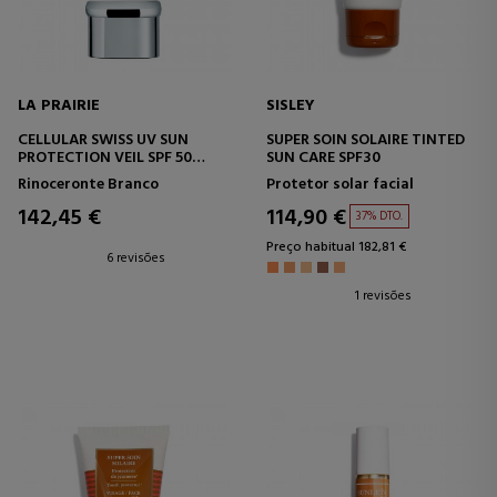
LA PRAIRIE
SISLEY
CELLULAR SWISS UV SUN
SUPER SOIN SOLAIRE TINTED
PROTECTION VEIL SPF 50
SUN CARE SPF30
CREME HIDRATANTE COM
Rinoceronte Branco
Protetor solar facial
PROTEÇÃO SOLAR
142,45 €
114,90 €
37% DTO.
Preço habitual 182,81 €
6 revisões
1 revisões