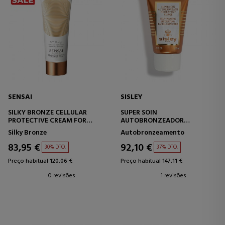
SENSAI
SISLEY
SILKY BRONZE CELLULAR
SUPER SOIN
PROTECTIVE CREAM FOR
AUTOBRONZEADOR
BODY SPF50+
HIDRATANTE
Silky Bronze
Autobronzeamento
PROTETOR SOLAR CORPORAL
83,95 €
92,10 €
30% DTO.
37% DTO.
Preço habitual 120,06 €
Preço habitual 147,11 €
0 revisões
1 revisões