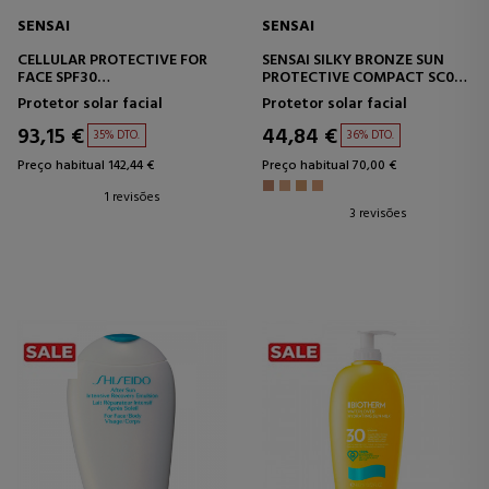
SENSAI
SENSAI
CELLULAR PROTECTIVE FOR
SENSAI SILKY BRONZE SUN
FACE SPF30
PROTECTIVE COMPACT SC02
PROTETOR SOLAR FACIAL
BASE DE MAQUIAGEM
Protetor solar facial
Protetor solar facial
COMPACTA
93,15 €
44,84 €
35% DTO.
36% DTO.
Preço habitual 142,44 €
Preço habitual 70,00 €
1 revisões
3 revisões