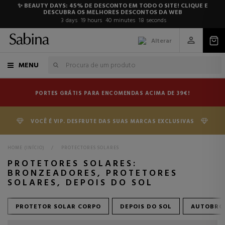
✨ BEAUTY DAYS: 45% DE DESCONTO EM TODO O SITE! CLIQUE E
DESCUBRA OS MELHORES DESCONTOS DA WEB
3
days
19
hours
40
minutes
17
seconds
Alterar
MENU
PORTES GRÁTIS PARA ENCOMENDAS ACIMA DE 39€!
VOCÊ É VIP. DESFRUTE DAS SUAS MARCAS EXCLUSIVAS
HOME (INÍCIO)
>
PROTECTORES SOLARES
PROTETORES SOLARES:
BRONZEADORES, PROTETORES
SOLARES, DEPOIS DO SOL
PROTETOR SOLAR CORPO
DEPOIS DO SOL
AUTOBRO