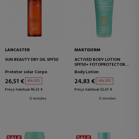
LANCASTER
MARTIDERM
SUN BEAUTY DRY OIL SPF50
ACTIVED BODY LOTION
SPF50+ FOTOPROTECTOR
CORPORAL
Protetor solar Corpo
Body Lotion
26,51 €
24,83 €
43% DTO.
24% DTO.
Preço habitual 46,32 €
Preço habitual 32,67 €
0 revisões
0 revisões