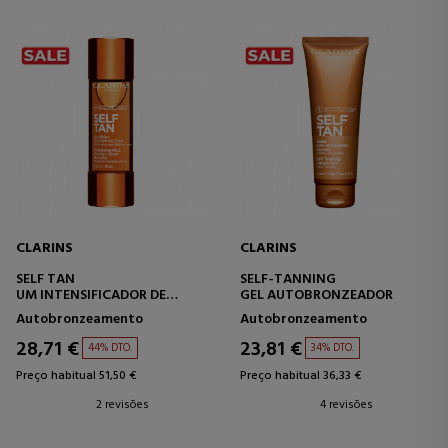
CLARINS
CLARINS
SELF TAN
SELF-TANNING
UM INTENSIFICADOR DE
GEL AUTOBRONZEADOR
AUTOBRONZEAMENTO PARA
Autobronzeamento
Autobronzeamento
O CORPO.
28,71 €
23,81 €
44% DTO.
34% DTO.
Preço habitual 51,50 €
Preço habitual 36,33 €
2 revisões
4 revisões