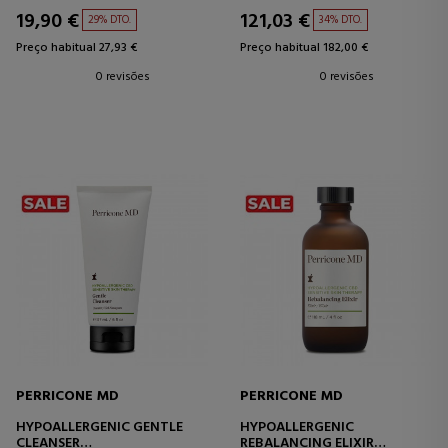
INTENSIVO
19,90 €
121,03 €
29% DTO.
34% DTO.
Preço habitual 27,93 €
Preço habitual 182,00 €
0 revisões
0 revisões
PERRICONE MD
PERRICONE MD
HYPOALLERGENIC GENTLE
HYPOALLERGENIC
CLEANSER
REBALANCING ELIXIR