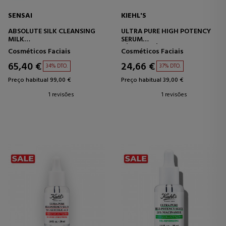
SENSAI
KIEHL'S
ABSOLUTE SILK CLEANSING
ULTRA PURE HIGH POTENCY
MILK
SERUM
TRATAMENTO DE LIMPEZA
SÉRUM DE ÁCIDO
Cosméticos Faciais
Cosméticos Faciais
FACIAL
HIALURÔNICO
65,40 €
24,66 €
34% DTO.
37% DTO.
Preço habitual 99,00 €
Preço habitual 39,00 €
1 revisões
1 revisões