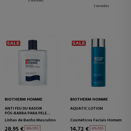
2 revisões
3 revisões
BIOTHERM HOMME
BIOTHERM HOMME
ANTI FEU DU RASOIR
AQUATIC LOTION
PÓS-BARBA PARA PELE
NORMAL
Linhas de Banho Masculino
Cosméticos Faciais Homem
28,95 €
14,72 €
50% DTO.
41% DTO.