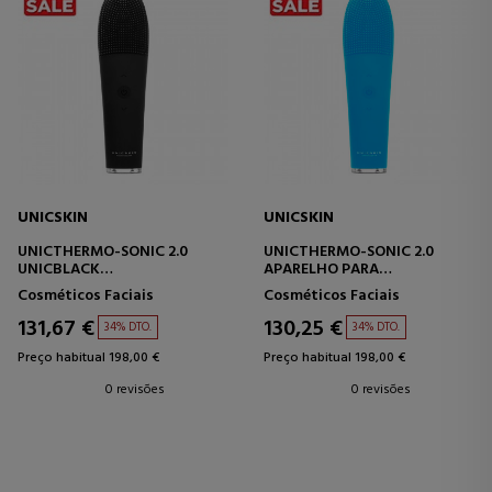
UNICSKIN
UNICSKIN
UNICTHERMO-SONIC 2.0
UNICTHERMO-SONIC 2.0
UNICBLACK
APARELHO PARA
DISPOSITIVO DE TECNOLOGIA
TRATAMENTO FACIAL
Cosméticos Faciais
Cosméticos Faciais
FACIAL
131,67 €
130,25 €
34% DTO.
34% DTO.
Preço habitual 198,00 €
Preço habitual 198,00 €
0 revisões
0 revisões