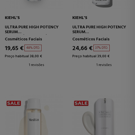
KIEHL'S
KIEHL'S
ULTRA PURE HIGH POTENCY
ULTRA PURE HIGH POTENCY
SERUM
SERUM
SORO DE ÁCIDO GLICÓLICO
SORO DE NIACINAMIDA
Cosméticos Faciais
Cosméticos Faciais
19,65 €
24,66 €
48% DTO.
37% DTO.
Preço habitual 38,00 €
Preço habitual 39,00 €
1 revisões
1 revisões