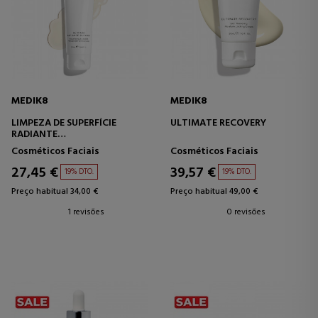
MEDIK8
MEDIK8
LIMPEZA DE SUPERFÍCIE
ULTIMATE RECOVERY
RADIANTE
GEL DE LIMPEZA
Cosméticos Faciais
Cosméticos Faciais
27,45 €
39,57 €
19% DTO.
19% DTO.
Preço habitual 34,00 €
Preço habitual 49,00 €
1 revisões
0 revisões