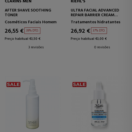
CLARINS MEN
KIEHL'S
AFTER SHAVE SOOTHING
ULTRA FACIAL ADVANCED
TONER
REPAIR BARRIER CREAM
CREME FACIAL REPARADOR
Cosméticos Faciais Homem
Tratamentos hidratantes
26,55 €
26,92 €
39% DTO.
37% DTO.
Preço habitual 43,50 €
Preço habitual 43,00 €
3 revisões
0 revisões