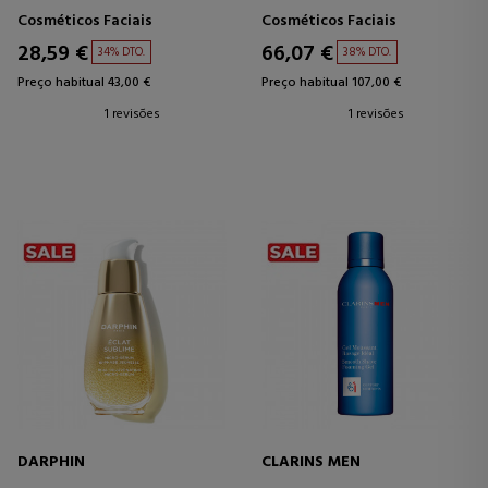
SABONETE FACIAL PARA PELE
TRATAMENTO HIDRATANTE E
Cosméticos Faciais
Cosméticos Faciais
SENSÍVEL.
SUAVIZANTE
28,59 €
66,07 €
34% DTO.
38% DTO.
Preço habitual 43,00 €
Preço habitual 107,00 €
1 revisões
1 revisões
DARPHIN
CLARINS MEN