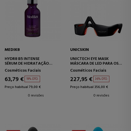
MEDIK8
UNICSKIN
HYDR8 B5 INTENSE
UNICTECH EYE MASK
SÉRUM DE HIDRATAÇÃO
MÁSCARA DE LED PARA OS
INTENSA
OLHOS
Cosméticos Faciais
Cosméticos Faciais
63,79 €
227,95 €
19% DTO.
36% DTO.
Preço habitual 79,00 €
Preço habitual 356,00 €
0 revisões
0 revisões