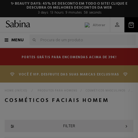
✨ BEAUTY DAYS: 45% DE DESCONTO EM TODO O SITE! CLIQUE E
DESCUBRA OS MELHORES DESCONTOS DA WEB
3
days
13
hours
9
minutes
57
seconds
Alterar
MENU
PORTES GRÁTIS PARA ENCOMENDAS ACIMA DE 39€!
VOCÊ É VIP. DESFRUTE DAS SUAS MARCAS EXCLUSIVAS
HOME (INÍCIO)
>
PRODUTOS PARA HOMENS
>
COSMÉTICOS MASCULINOS
>
CO
COSMÉTICOS FACIAIS HOMEM
FILTER