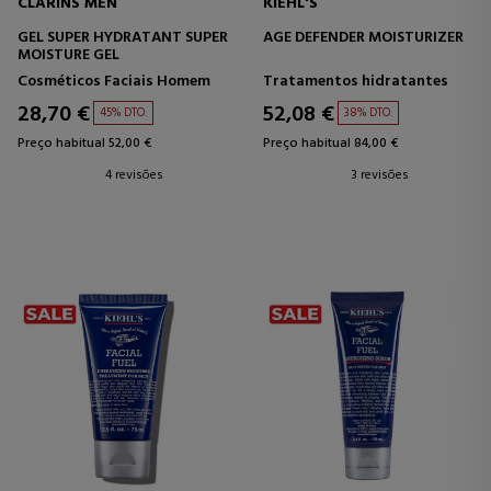
CLARINS MEN
KIEHL'S
GEL SUPER HYDRATANT SUPER
AGE DEFENDER MOISTURIZER
MOISTURE GEL
Cosméticos Faciais Homem
Tratamentos hidratantes
28,70 €
52,08 €
45% DTO.
38% DTO.
Preço habitual 52,00 €
Preço habitual 84,00 €
4 revisões
3 revisões