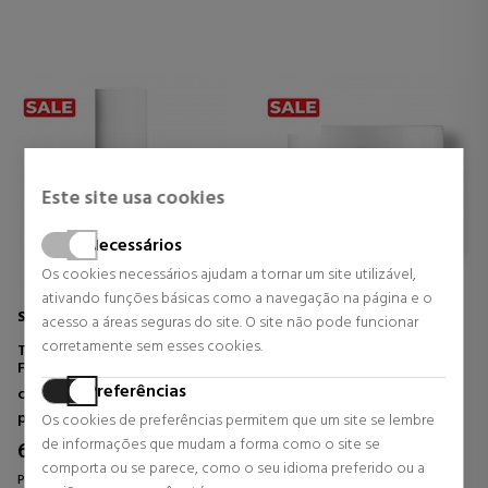
Este site usa cookies
Necessários
Os cookies necessários ajudam a tornar um site utilizável,
ativando funções básicas como a navegação na página e o
SHISEIDO MEN
KIEHL'S
acesso a áreas seguras do site. O site não pode funcionar
corretamente sem esses cookies.
TOTAL REVITALIZER LIGHT
ULTRA FACIAL OVERNIGHT
FLUID
REHYDRATING MASK MIT
10.5% SQUALAN
Preferências
cremes anti-envelhecimento
Cosméticos Faciais
MÁSCARA FACIAL
para homens
HIDRATANTE
Os cookies de preferências permitem que um site se lembre
22,02 €
49% DTO.
de informações que mudam a forma como o site se
61,70 €
51% DTO.
Preço habitual 43,00 €
comporta ou se parece, como o seu idioma preferido ou a
Preço habitual 127,00 €
0 revisões