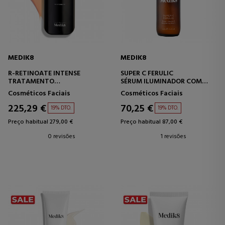
MEDIK8
MEDIK8
R-RETINOATE INTENSE
SUPER C FERULIC
TRATAMENTO
SÉRUM ILUMINADOR COM
ANTIENVELHECIMENTO
VITAMINA C
Cosméticos Faciais
Cosméticos Faciais
225,29 €
70,25 €
19% DTO.
19% DTO.
Preço habitual 279,00 €
Preço habitual 87,00 €
0 revisões
1 revisões