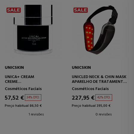
UNICSKIN
UNICSKIN
UNICA+ CREAM
UNICLED NECK & CHIN MASK
CREME
APARELHO DE TRATAMENTO
ANTIENVELHECIMENTO
FACIAL COM LED
Cosméticos Faciais
Cosméticos Faciais
57,52 €
227,95 €
34% DTO.
42% DTO.
Preço habitual 86,50 €
Preço habitual 395,00 €
1 revisões
0 revisões