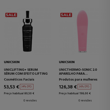
UNICSKIN
UNICSKIN
UNICLIFTING+ SERUM
UNICTHERMO-SONIC 2.0
SÉRUM COM EFEITO LIFTING
APARELHO PARA
TRATAMENTO FACIAL
Cosméticos Faciais
Produtos para mulheres
53,53 €
126,38 €
34% DTO.
36% DTO.
Preço habitual 80,50 €
Preço habitual 198,00 €
0 revisões
0 revisões