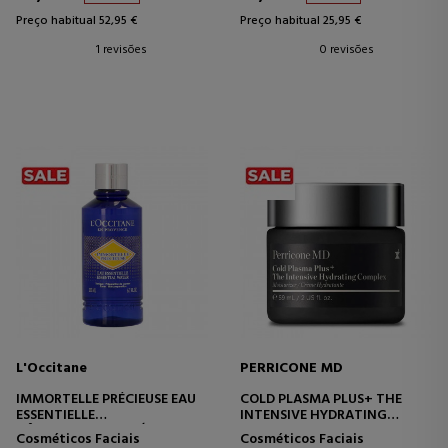
Preço habitual 52,95 €
Preço habitual 25,95 €
1 revisões
0 revisões
L'Occitane
PERRICONE MD
IMMORTELLE PRÉCIEUSE EAU
COLD PLASMA PLUS+ THE
ESSENTIELLE
INTENSIVE HYDRATING
TÔNICO PREPARATÓRIO PARA
COMPLEX
Cosméticos Faciais
Cosméticos Faciais
A PELE
CREME HIDRATANTE