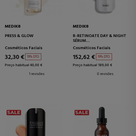
MEDIK8
MEDIK8
PRESS & GLOW
R-RETINOATE DAY & NIGHT
SÉRUM
ANTIENVELHECIMENTO
Cosméticos Faciais
Cosméticos Faciais
32,30 €
152,62 €
19% DTO.
19% DTO.
Preço habitual 40,00 €
Preço habitual 189,00 €
1 revisões
0 revisões