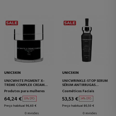
UNICSKIN
UNICSKIN
UNICWHITE PIGMENT X-
UNICWRINKLE-STOP SERUM
TREME COMPLEX CREAM
SÉRUM ANTIRRUGAS
CREME FACIAL
PROFUNDAS
Produtos para mulheres
Cosméticos Faciais
MULTIFUNCIONAL
64,24 €
53,53 €
33% DTO.
34% DTO.
Preço habitual 96,60 €
Preço habitual 80,50 €
0 revisões
0 revisões