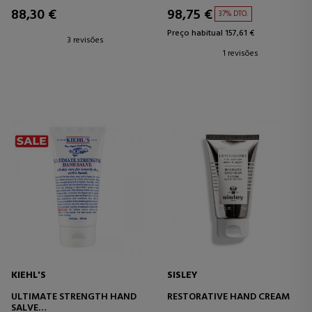
ANTIENVELHECIMENTO PARA
88,30 €
98,75 €
37% DTO.
AS MÃOS
Preço habitual 157,61 €
3 revisões
1 revisões
KIEHL'S
SISLEY
ULTIMATE STRENGTH HAND
RESTORATIVE HAND CREAM
SALVE