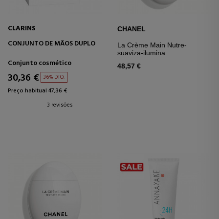
CLARINS
CHANEL
CONJUNTO DE MÃOS DUPLO
La Crème Main Nutre-
suaviza-ilumina
Conjunto cosmético
48,57 €
30,36 €
36% DTO.
Preço habitual 47,36 €
3 revisões