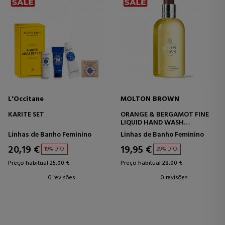
L'Occitane
MOLTON BROWN
KARITE SET
ORANGE & BERGAMOT FINE
LIQUID HAND WASH
SABONETE
Linhas de Banho Feminino
Linhas de Banho Feminino
20,19 €
19,95 €
19% DTO.
29% DTO.
Preço habitual 25,00 €
Preço habitual 28,00 €
0 revisões
0 revisões