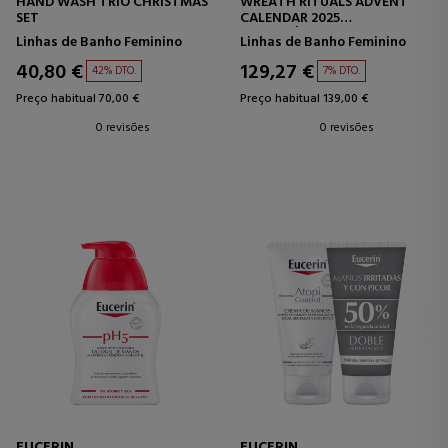
HAND WASH TRIO CHRISTMAS
WREATH RITUALS ADVENT
SET
CALENDAR 2025
CALENDÁRIO DO ADVENTO
Linhas de Banho Feminino
Linhas de Banho Feminino
40,80 €
129,27 €
42% DTO.
7% DTO.
Preço habitual 70,00 €
Preço habitual 139,00 €
0 revisões
0 revisões
EUCERIN
EUCERIN