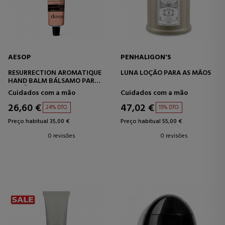
AESOP
PENHALIGON'S
RESURRECTION AROMATIQUE
LUNA LOÇÃO PARA AS MÃOS
HAND BALM BÁLSAMO PARA
AS MÃOS
Cuidados com a mão
Cuidados com a mão
26,60 €
47,02 €
24% DTO.
15% DTO.
Preço habitual 35,00 €
Preço habitual 55,00 €
0 revisões
0 revisões