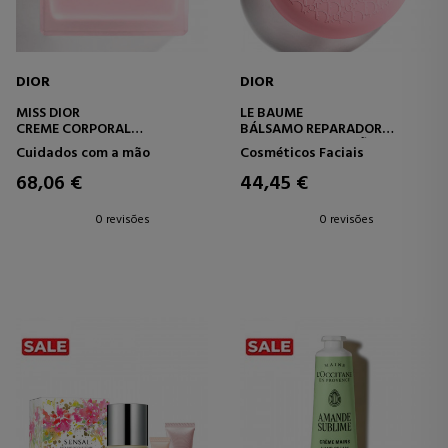
DIOR
DIOR
MISS DIOR
LE BAUME
CREME CORPORAL
BÁLSAMO REPARADOR
CONFORTANTE
MULTIUSO PARA MÃOS,
Cuidados com a mão
Cosméticos Faciais
LÁBIOS E CORPO.
68,06 €
44,45 €
0 revisões
0 revisões