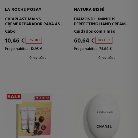
LA ROCHE POSAY
NATURA BISSÉ
CICAPLAST MAINS
DIAMOND LUMINOUS
CREME REPARADOR PARA AS
PERFECTING HAND CREAM
MÃOS
CREME PARA AS MÃOS
Cabo
Cuidados com a mão
10,46 €
60,64 €
19% DTO.
20% DTO.
Preço habitual 12,95 €
Preço habitual 75,80 €
0 revisões
0 revisões