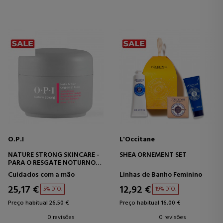
O.P.I
L'Occitane
NATURE STRONG SKINCARE -
SHEA ORNEMENT SET
PARA O RESGATE NOTURNO
BÁLSAMO REPARADOR DE
Cuidados com a mão
Linhas de Banho Feminino
CUTÍCULAS
25,17 €
12,92 €
5% DTO.
19% DTO.
Preço habitual 26,50 €
Preço habitual 16,00 €
0 revisões
0 revisões