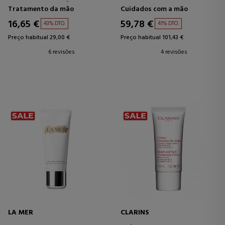
CREME PARA AS MÃOS
Tratamento da mão
Cuidados com a mão
REPARADOR
16,65 €
59,78 €
43% DTO.
41% DTO.
Preço habitual 29,00 €
Preço habitual 101,43 €
6 revisões
4 revisões
LA MER
CLARINS