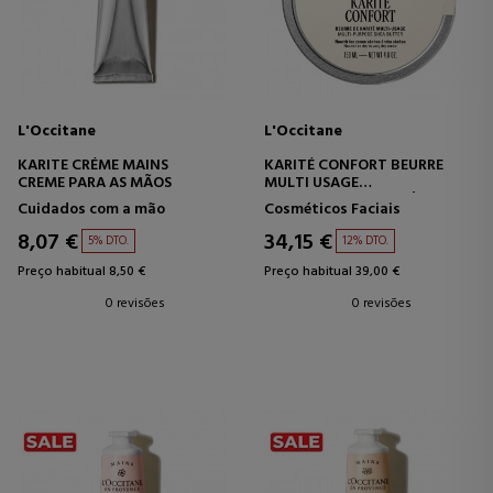
L'Occitane
L'Occitane
KARITE CRÉME MAINS
KARITÉ CONFORT BEURRE
CREME PARA AS MÃOS
MULTI USAGE
MANTEIGA DE KARITÉ PURA
Cuidados com a mão
Cosméticos Faciais
MULTIUSO
8,07 €
34,15 €
5% DTO.
12% DTO.
Preço habitual 8,50 €
Preço habitual 39,00 €
0 revisões
0 revisões