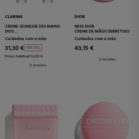
CLARINS
DIOR
CREME JEUNESSE DES MAINS
MISS DIOR
DUO
CREME DE MÃOS DERRETIDO
CREME PARA AS MÃOS
Cuidados com a mão
Cuidados com a mão
31,30 €
43,15 €
40% DTO.
Preço habitual 52,05 €
0 revisões
0 revisões