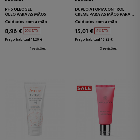
PH5 OLEOGEL
DUPLO ATOPIACONTROL
ÓLEO PARA AS MÃOS
CREME PARA AS MÃOS PARA
PELE SECA E IRRITADA
Cuidados com a mão
Cuidados com a mão
8,96 €
15,01 €
20% DTO.
8% DTO.
Preço habitual 11,20 €
Preço habitual 16,32 €
1 revisões
0 revisões