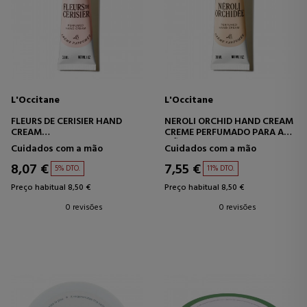
L'Occitane
L'Occitane
FLEURS DE CERISIER HAND
NEROLI ORCHID HAND CREAM
CREAM
CREME PERFUMADO PARA AS
CREME PERFUMADO PARA AS
MÃOS
Cuidados com a mão
Cuidados com a mão
MÃOS
8,07 €
7,55 €
5% DTO.
11% DTO.
Preço habitual 8,50 €
Preço habitual 8,50 €
0 revisões
0 revisões