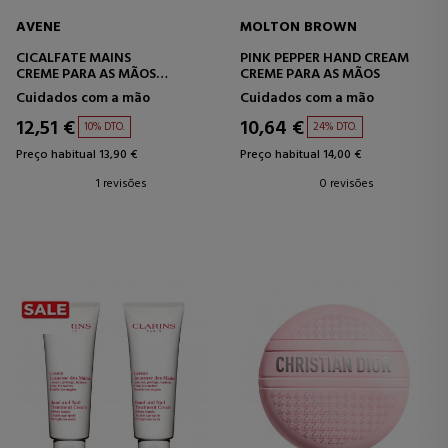
AVENE
MOLTON BROWN
CICALFATE MAINS
PINK PEPPER HAND CREAM
CREME PARA AS MÃOS
CREME PARA AS MÃOS
REPARADOR COM EFEITO
Cuidados com a mão
Cuidados com a mão
BARREIRA
12,51 €
10,64 €
10% DTO.
24% DTO.
Preço habitual 13,90 €
Preço habitual 14,00 €
1 revisões
0 revisões