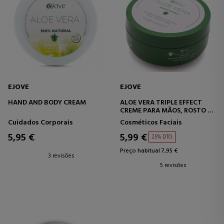
EJOVE
EJOVE
HAND AND BODY CREAM
ALOE VERA TRIPLE EFFECT
CREME PARA MÃOS, ROSTO E
CORPO
Cuidados Corporais
Cosméticos Faciais
5,95 €
5,99 €
25% DTO.
Preço habitual 7,95 €
3 revisões
5 revisões