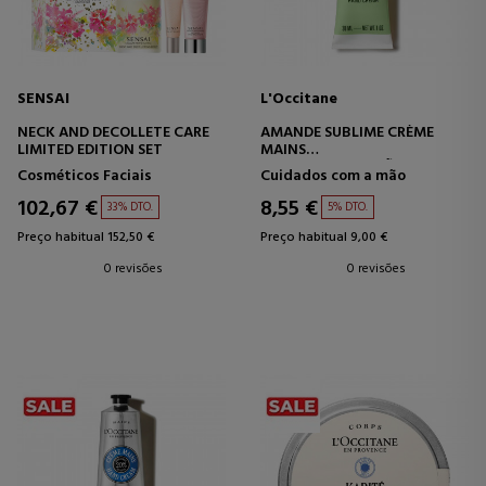
SENSAI
L'Occitane
NECK AND DECOLLETE CARE
AMANDE SUBLIME CRÈME
LIMITED EDITION SET
MAINS
CREME PARA AS MÃOS
Cosméticos Faciais
Cuidados com a mão
102,67 €
8,55 €
33% DTO.
5% DTO.
Preço habitual 152,50 €
Preço habitual 9,00 €
0 revisões
0 revisões