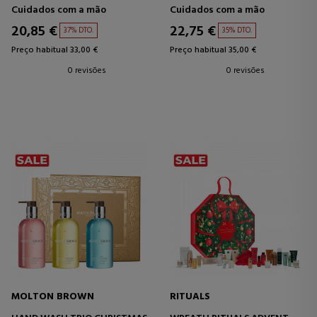
LOÇÃO PARA AS MÃOS
Cuidados com a mão
Cuidados com a mão
20,85 €
22,75 €
37% DTO.
35% DTO.
Preço habitual 33,00 €
Preço habitual 35,00 €
0 revisões
0 revisões
MOLTON BROWN
RITUALS