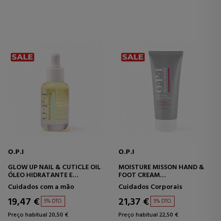
O.P.I
O.P.I
GLOW UP NAIL & CUTICLE OIL
MOISTURE MISSON HAND &
ÓLEO HIDRATANTE E
FOOT CREAM
REPARADOR
CREME HIDRATANTE RICO
Cuidados com a mão
Cuidados Corporais
PARA PÉS E MÃOS.
19,47 €
21,37 €
5% DTO.
5% DTO.
Preço habitual 20,50 €
Preço habitual 22,50 €