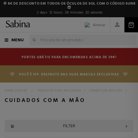
🌞 8€ DE DESCONTO EM TODOS OS ÓCULOS DE SOL COM O CÓDIGO SUN8
😎
2
days
12
hours
38
minutes
19
seconds
Alterar
MENU
PORTES GRÁTIS PARA ENCOMENDAS ACIMA DE 39€!
VOCÊ É VIP. DESFRUTE DAS SUAS MARCAS EXCLUSIVAS
HOME (INÍCIO)
>
PRODUTOS PARA MULHERES
>
COSMÉTICOS MULHER
>
CUI
CUIDADOS COM A MÃO
FILTER