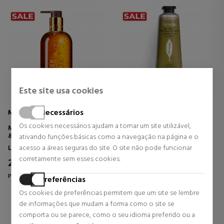
Este site usa cookies
Necessários
MOLTON BROWN
L'Occitane
Os cookies necessários ajudam a tornar um site utilizável,
MESMERISING OUDH ACCORD
CREME PARA AS MÃOS
& GOLD FINE LIQUID HAND
VERBENA
ativando funções básicas como a navegação na página e o
WASH
Linhas de Banho Feminino
Cuidados com a mão
acesso a áreas seguras do site. O site não pode funcionar
SABONETE
corretamente sem esses cookies.
21,37 €
7,75 €
29% DTO.
34% DTO.
Preço habitual 30,00 €
Preço habitual 11,66 €
Preferências
0 revisões
0 revisões
Os cookies de preferências permitem que um site se lembre
de informações que mudam a forma como o site se
comporta ou se parece, como o seu idioma preferido ou a