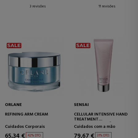
3 revisões
11 revisões
ORLANE
SENSAI
REFINING ARM CREAM
CELLULAR INTENSIVE HAND
TREATMENT
CREME PARA AS MÃOS
Cuidados Corporais
Cuidados com a mão
65,34 €
79,67 €
42% DTO.
31% DTO.