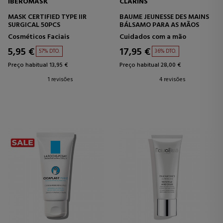
IBEROMASK
CLARINS
MASK CERTIFIED TYPE IIR
BAUME JEUNESSE DES MAINS
SURGICAL 50PCS
BÁLSAMO PARA AS MÃOS
Cosméticos Faciais
Cuidados com a mão
5,95 €
17,95 €
57% DTO.
36% DTO.
Preço habitual 13,95 €
Preço habitual 28,00 €
1 revisões
4 revisões