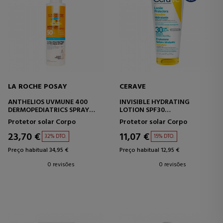
LA ROCHE POSAY
CERAVE
ANTHELIOS UVMUNE 400
INVISIBLE HYDRATING
DERMOPEDIATRICS SPRAY
LOTION SPF30
INVISIBLE SPF50+
PROTETOR SOLAR
Protetor solar Corpo
Protetor solar Corpo
23,70 €
11,07 €
32% DTO.
15% DTO.
Preço habitual 34,95 €
Preço habitual 12,95 €
0 revisões
0 revisões