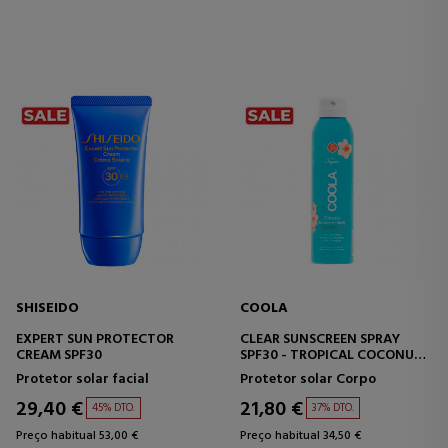
SHISEIDO
COOLA
EXPERT SUN PROTECTOR
CLEAR SUNSCREEN SPRAY
CREAM SPF30
SPF30 - TROPICAL COCONUT
SPRAY PROTETOR SOLAR
Protetor solar facial
Protetor solar Corpo
TRANSPARENTE
29,40 €
21,80 €
45% DTO.
37% DTO.
Preço habitual 53,00 €
Preço habitual 34,50 €