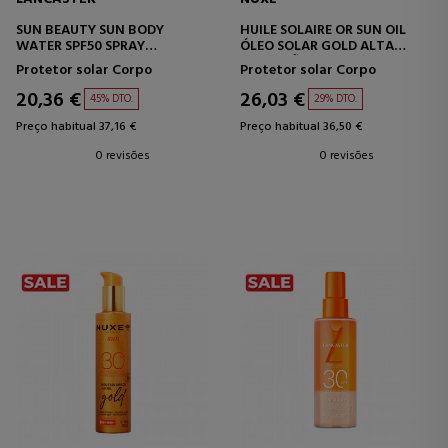
SUN BEAUTY SUN BODY
HUILE SOLAIRE OR SUN OIL
WATER SPF50 SPRAY
ÓLEO SOLAR GOLD ALTA
PROTETOR SOLAR CORPORAL
PROTEÇÃO FPS 50
Protetor solar Corpo
Protetor solar Corpo
20,36 €
26,03 €
45% DTO.
29% DTO.
Preço habitual 37,16 €
Preço habitual 36,50 €
0 revisões
0 revisões