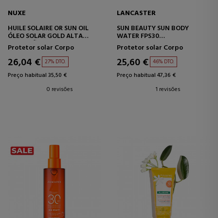
NUXE
LANCASTER
HUILE SOLAIRE OR SUN OIL
SUN BEAUTY SUN BODY
ÓLEO SOLAR GOLD ALTA
WATER FPS30
PROTEÇÃO FPS 30
PROTETOR SOLAR CORPORAL
Protetor solar Corpo
Protetor solar Corpo
26,04 €
25,60 €
27% DTO.
46% DTO.
Preço habitual 35,50 €
Preço habitual 47,36 €
0 revisões
1 revisões