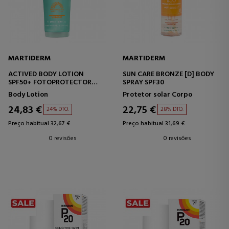
MARTIDERM
MARTIDERM
ACTIVED BODY LOTION
SUN CARE BRONZE [D] BODY
SPF50+ FOTOPROTECTOR
SPRAY SPF30
CORPORAL
Body Lotion
Protetor solar Corpo
24,83 €
22,75 €
24% DTO.
28% DTO.
Preço habitual 32,67 €
Preço habitual 31,69 €
0 revisões
0 revisões