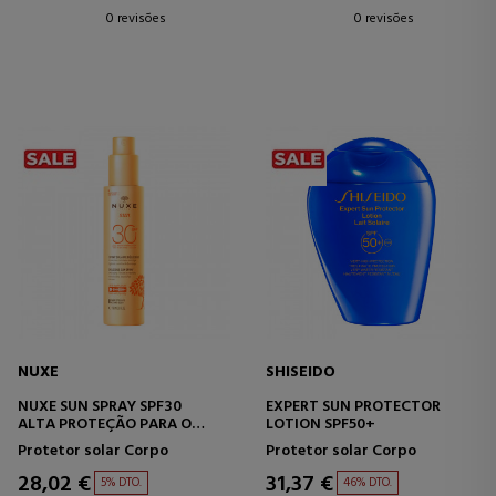
0 revisões
0 revisões
NUXE
SHISEIDO
NUXE SUN SPRAY SPF30
EXPERT SUN PROTECTOR
ALTA PROTEÇÃO PARA O
LOTION SPF50+
ROSTO E O CORPO.
Protetor solar Corpo
Protetor solar Corpo
28,02 €
31,37 €
5% DTO.
46% DTO.