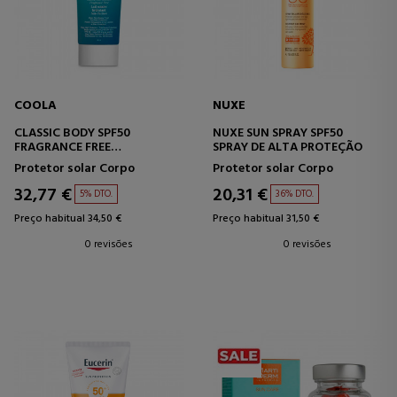
COOLA
NUXE
CLASSIC BODY SPF50
NUXE SUN SPRAY SPF50
FRAGRANCE FREE
SPRAY DE ALTA PROTEÇÃO
PROTETOR CORPORAL
Protetor solar Corpo
Protetor solar Corpo
32,77 €
20,31 €
5% DTO.
36% DTO.
Preço habitual 34,50 €
Preço habitual 31,50 €
0 revisões
0 revisões