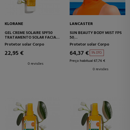
KLORANE
LANCASTER
GEL CREME SOLAIRE SPF50
SUN BEAUTY BODY MIST FPS
TRATAMENTO SOLAR FACIAL
50
E CORPORAL
NÉVOA CORPORAL
Protetor solar Corpo
Protetor solar Corpo
PROTETORA
22,95 €
64,37 €
5% DTO.
Preço habitual 67,76 €
0 revisões
0 revisões