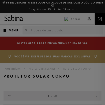
🌞 8€ DE DESCONTO EM TODOS OS ÓCULOS DE SOL COM O CÓDIGO SUN8
😎
1
day
6
hours
35
minutes
37
seconds
Alterar
MENU
PORTES GRÁTIS PARA ENCOMENDAS ACIMA DE 39€!
VOCÊ É VIP. DESFRUTE DAS SUAS MARCAS EXCLUSIVAS
HOME (INÍCIO)
>
PROTECTORES SOLARES
>
PROTETOR SOLAR CORPO
PROTETOR SOLAR CORPO
FILTER