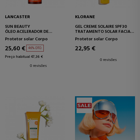
LANCASTER
KLORANE
SUN BEAUTY
GEL CREME SOLAIRE SPF30
ÓLEO ACELERADOR DE
TRATAMENTO SOLAR FACIAL
BRONZEADO SEDOSO FPS 30
E CORPORAL
Protetor solar Corpo
Protetor solar Corpo
25,60 €
22,95 €
46% DTO.
Preço habitual 47,36 €
0 revisões
0 revisões