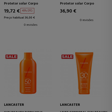
EMBELEZADORA DE ALTA
Protetor solar Corpo
Protetor solar Corpo
PROTEÇÃO FPS 50+
19,72 €
36,90 €
45% DTO.
Preço habitual 36,00 €
0 revisões
0 revisões
LANCASTER
LANCASTER