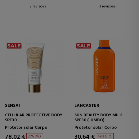
3 revisões
3 revisões
SENSAI
LANCASTER
CELLULAR PROTECTIVE BODY
SUN BEAUTY BODY MILK
SPF30
SPF30 (JUMBO)
PROTETOR SOLAR CORPORAL
Protetor solar Corpo
Protetor solar Corpo
78,02 €
30,64 €
35% DTO.
48% DTO.