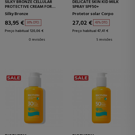
SILKY BRONZE CELLULAR
DELICATE SKIN KID MILK
PROTECTIVE CREAM FOR
SPRAY SPF50+
BODY SPF50+
Silky Bronze
Protetor solar Corpo
PROTETOR SOLAR CORPORAL
83,95 €
27,02 €
30% DTO.
43% DTO.
Preço habitual 120,06 €
Preço habitual 47,41 €
0 revisões
5 revisões