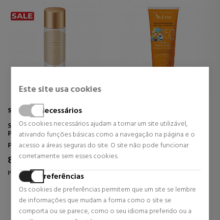
Este site usa cookies
Necessários
SENSAI
AVENE
Os cookies necessários ajudam a tornar um site utilizável,
SILKY BRONZE COOLING
LECHE SPF50+ NINOS 250ML
PROTECTIVE SUNCARE SPRAY
ativando funções básicas como a navegação na página e o
SPF50+
Protetor solar Corpo
Protetor solar Corpo
acesso a áreas seguras do site. O site não pode funcionar
PROTETOR SOLAR PARA O
corretamente sem esses cookies.
CORPO E O ROSTO.
82,96 €
29,90 €
34% DTO.
Preço habitual 126,02 €
Preferências
0 revisões
0 revisões
Os cookies de preferências permitem que um site se lembre
de informações que mudam a forma como o site se
comporta ou se parece, como o seu idioma preferido ou a