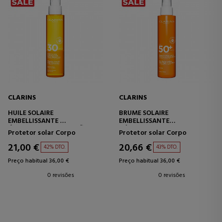
CLARINS
CLARINS
HUILE SOLAIRE
BRUME SOLAIRE
EMBELLISSANTE
EMBELLISSANTE
ÓLEO DE ALTA PROTEÇÃO
NÉVOA SOLAR DE ALTA
Protetor solar Corpo
Protetor solar Corpo
FPS30+
PROTEÇÃO FPS50+
21,00 €
20,66 €
42% DTO.
43% DTO.
Preço habitual 36,00 €
Preço habitual 36,00 €
0 revisões
0 revisões