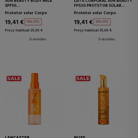
SUN BEAUTY BODY MILK
LEITE CORPORAL SUN BEAUTY
SPF50
FPS30 PROTETOR SOLAR
PROTETOR SOLAR CORPORAL
CORPORAL
Protetor solar Corpo
Protetor solar Corpo
19,41 €
19,41 €
45% DTO.
45% DTO.
Preço habitual 35,06 €
Preço habitual 35,06 €
0 revisões
0 revisões
LANCASTER
NUXE