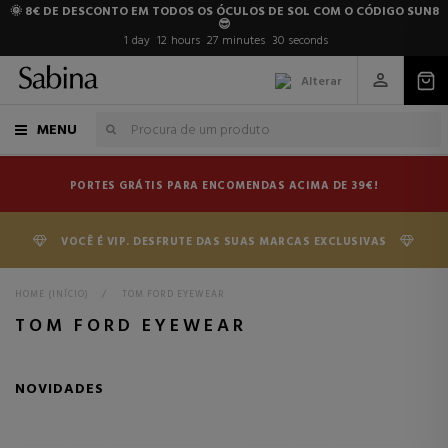
🌞 8€ DE DESCONTO EM TODOS OS ÓCULOS DE SOL COM O CÓDIGO SUN8
😎
1
day
12
hours
27
minutes
29
seconds
Alterar
MENU
PORTES GRÁTIS PARA ENCOMENDAS ACIMA DE 39€!
VOCÊ É VIP. DESFRUTE DAS SUAS MARCAS EXCLUSIVAS
HOME (INÍCIO)
>
TOM FORD EYEWEAR
TOM FORD EYEWEAR
NOVIDADES