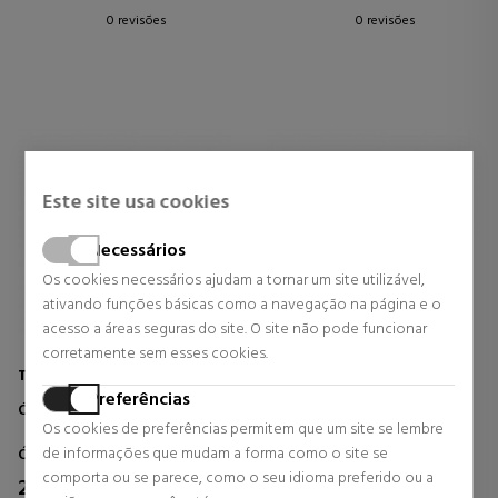
0 revisões
0 revisões
Este site usa cookies
Necessários
Os cookies necessários ajudam a tornar um site utilizável,
ativando funções básicas como a navegação na página e o
acesso a áreas seguras do site. O site não pode funcionar
corretamente sem esses cookies.
TOM FORD EYEWEAR
TOM FORD EYEWEAR
Preferências
ÓCULOS DE SOL EZRA FT1359
ÓCULOS DE SOL ANDY FT1333
Os cookies de preferências permitem que um site se lembre
de informações que mudam a forma como o site se
Óculos de sol para homens
Óculos de sol para homens
comporta ou se parece, como o seu idioma preferido ou a
237,18 €
217,68 €
35% DTO.
35% DTO.