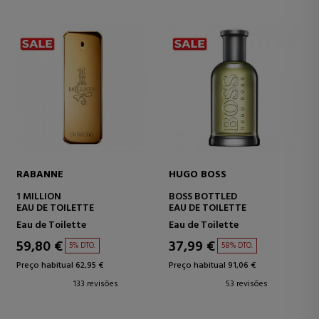
CALVIN KLEIN
JEAN PAUL GAULTIER
CK ONE
LE MALE LE PARFUM
EAU DE TOILETTE
EAU DE PARFUM
Eau de Toilette
Eau de Parfum
18,95 €
58,85 €
67% DTO.
43% DTO.
Preço habitual 57,11 €
Preço habitual 104,00 €
39 revisões
102 revisões