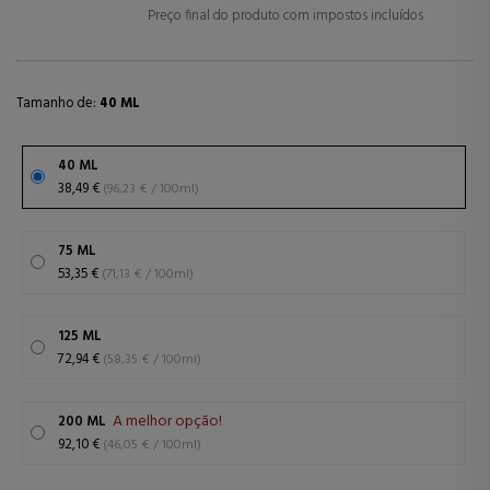
Preço final do produto com impostos incluídos
Tamanho de:
40 ML
40 ML
38,49 €
(96,23 € / 100ml)
75 ML
53,35 €
(71,13 € / 100ml)
125 ML
72,94 €
(58,35 € / 100ml)
A melhor opção!
200 ML
92,10 €
(46,05 € / 100ml)