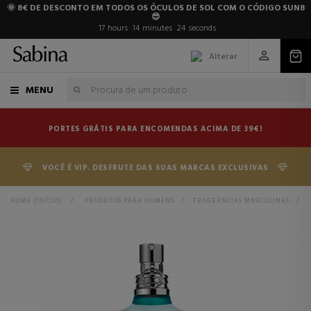
🌞 8€ DE DESCONTO EM TODOS OS ÓCULOS DE SOL COM O CÓDIGO SUN8
😎
17
hours
14
minutes
24
seconds
Alterar
MENU
PORTES GRÁTIS PARA ENCOMENDAS ACIMA DE 39€!
VOCÊ É VIP. DESFRUTE DAS SUAS MARCAS EXCLUSIVAS
HOME (INÍCIO)
>
PRODUTOS PARA HOMENS
>
FRAGRÂNCIAS MASCULINAS
>