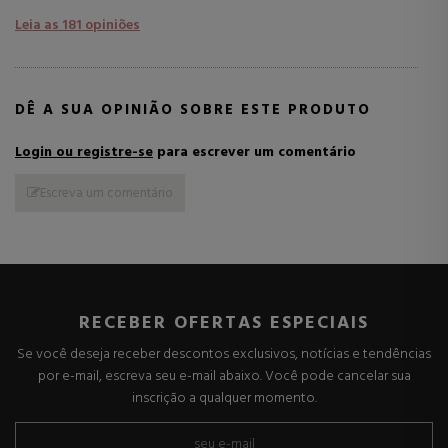
Leia as 181 opiniões
DÊ A SUA OPINIÃO SOBRE ESTE PRODUTO
Login ou registre-se
para escrever um comentário
Escreva um comentário
RECEBER OFERTAS ESPECIAIS
Se você deseja receber descontos exclusivos, notícias e tendências
por e-mail, escreva seu e-mail abaixo. Você pode cancelar sua
inscrição a qualquer momento.