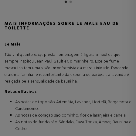
MAIS INFORMAÇÕES SOBRE LE MALE EAU DE
TOILETTE
Le Male
Tão viril quanto sexy, presta homenagem à figura simbólica que
sempre inspirou Jean Paul Gaultier: o marinheiro. Este perfume
masculino tem uma visão inconformista da masculinidade. Evocando
o aroma familiar e reconfortante da espuma de barbear, a lavanda é
realçada pela sensualidade da baunilha.
Notas olfativas
As notas de topo são Artemísia, Lavanda, Hortelã, Bergamota e
Cardamomo.
As notas de coração são cominho, flor de laranjeira e canela.
As notas de fundo são Sândalo, Fava Tonka, Âmbar, Baunilha e
Cedro