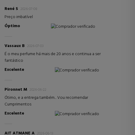
René S
2026-07-08
Preço imbatível
Óptimo
Comprador verificado
Vassaux B
2026-07-03
É o meu perfume há mais de 20 anos e continua a ser
fantástico
Excelente
Comprador verificado
Pironnet M
2026-06-22
Ótimo, e a entrega também... Vou recomendar
Cumprimentos
Excelente
Comprador verificado
AIT ATMANE A
2026-06-13