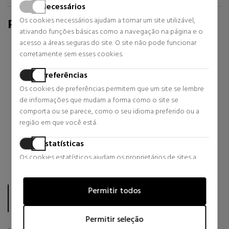
Necessários
Os cookies necessários ajudam a tornar um site utilizável,
REVIEWS FOR SABINA.COM/EN
ativando funções básicas como a navegação na página e o
4.87
acesso a áreas seguras do site. O site não pode funcionar
/
5.00
corretamente sem esses cookies.
Preferências
Excellent
Os cookies de preferências permitem que um site se lembre
56 reviews in the last 12 months
de informações que mudam a forma como o site se
comporta ou se parece, como o seu idioma preferido ou a
5 stars
86
%
região em que você está.
4 stars
14
%
3 stars
0
%
Estatísticas
2 stars
0
%
Os cookies estatísticos ajudam os proprietários de sites a
1 star
0
%
entender como os visitantes interagem com os sites,
coletando e fornecendo informações de forma anônima.
A pontuação é calculada com base em 56 revisões de clientes
Permitir todos
das Trusted Shops nos últimos 12 meses.
Marketing
No total, sabinastore.com/pt já recolheu 56 classificações.
Os cookies de marketing são usados para rastrear visitantes
Permitir seleção
em sites. A intenção é exibir anúncios que sejam relevantes e