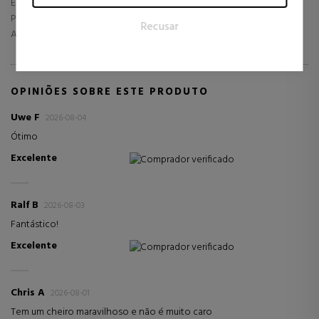
Entrega
atraentes para o usuário individual e, portanto, mais valiosos
Produto
Recusar
para editores e anunciantes terceirizados.
Atendimento ao cliente
OPINIÕES SOBRE ESTE PRODUTO
Uwe F
2026-08-04
Ótimo
Excelente
Comprador verificado
Ralf B
2026-08-03
Fantástico!
Excelente
Comprador verificado
Chris A
2026-08-01
Tem um cheiro maravilhoso e não é muito caro