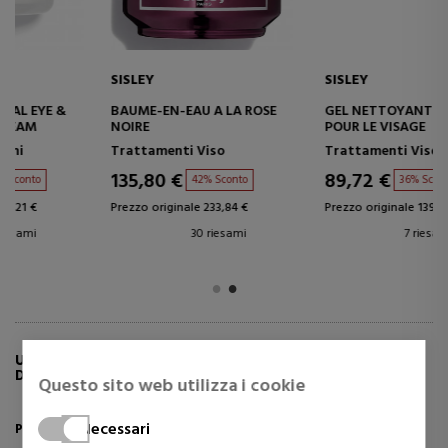
SISLEY
SISLEY
BAUME-EN-EAU A LA ROSE
GEL NETTOYANT GOMMANT
NOIRE
POUR LE VISAGE
Trattamenti Viso
Trattamenti Viso
135,80 €
89,72 €
42% Sconto
36% Sconto
Prezzo originale 233,84 €
Prezzo originale 139,58 €
30 riesami
7 riesami
ULTERIORI INFORMAZIONI SU PHYTO BUSTE
DECOLLETE TRATTAMENTO RASSODANTE
Questo sito web utilizza i cookie
Necessari
Phyto Buste Decollete - Trattamento Rassodante