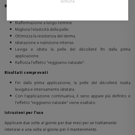
Rifiuta
di maggior valore per gli editori e gli inserzionisti terzi.
Benefici
Effetto tensore immediato.
Riaffermazione a lungo termine.
Migliora l'elasticità della pelle.
Ottimizza la resistenza del derma.
Idratazione e nutrizione intense.
Leviga e idrata la pelle del décolleté fin dalla prima
applicazione.
Rafforza l'effetto "reggiseno naturale".
Risultati comprovati
Fin dalla prima applicazione, la pelle del décolleté risulta
levigata e intensamente idratata.
Con l'applicazione continuativa, il seno appare più definito e
l'effetto "reggiseno naturale" viene esaltato.
Istruzioni per l'uso
Applicare due volte al giorno per due mesi per un trattamento
intensivo e una volta al giorno per il mantenimento.