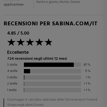
Notte e giorno, Notte, Giorno
applicazione
RECENSIONI PER SABINA.COM/IT
4.85
/
5.00
Eccellente
724 recensioni negli ultimi 12 mesi
5 stelle
87
%
4 stelle
11
%
3 stelle
1
%
2 stelle
< 1
%
1 stella
< 1
%
Il punteggio è calcolato sulla base delle 724 recensioni Trusted
Shops negli ultimi 12 mesi.