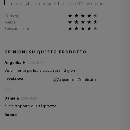
In totale sabinastore.com/it ha ricevuto 724 recensioni.
Consegna
Merce
Servizio clienti
OPINIONI SU QUESTO PRODOTTO
Angelika H
2026-01-19
Visibilmente più liscia dopo i primi 2 giorni
Eccelente
Acquirente Certificato
Daniela
2019-08-20
buon rapporto qualità/prezzo
Buono