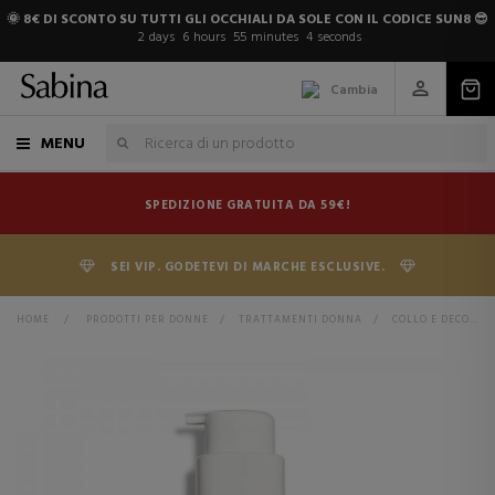
🌞 8€ DI SCONTO SU TUTTI GLI OCCHIALI DA SOLE CON IL CODICE SUN8 😎
2
days
6
hours
55
minutes
3
seconds
Cambia
MENU
SPEDIZIONE GRATUITA DA 59€!
SEI VIP. GODETEVI DI MARCHE ESCLUSIVE.
HOME
>
PRODOTTI PER DONNE
>
TRATTAMENTI DONNA
>
COLLO E DECOLLETE