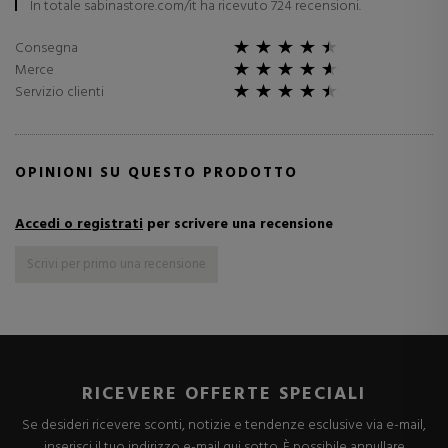
In totale sabinastore.com/it ha ricevuto 724 recensioni.
Consegna
Merce
Servizio clienti
OPINIONI SU QUESTO PRODOTTO
Accedi o registrati
per scrivere una recensione
Scrivi per primo una recensione
RICEVERE OFFERTE SPECIALI
Se desideri ricevere sconti, notizie e tendenze esclusive via e-mail,
inserisci il tuo indirizzo e-mail qui sotto. È possibile annullare