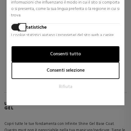
informazioni che influenzano il modo in cui il sito si comporta
o si presenta, come la sua lingua preferita o la regione in cui si
trova.
O.P.I
O.P.I
Statistiche
TOP COAT EFFETTO GEL
TIRAMISU FOR TWO
I cookie statistici aiutano i proprietari del sito web a capire
come i visitatori interagiscono con i siti raccogliendo e
Smalti
Smalti
trasmettendo informazioni in forma anonima.
16,33 €
17,00 €
27% Sconto
5% Sconto
Consenti tutto
Prezzo originale 22,50 €
Prezzo originale 17,90 €
Marketing
0 riesami
0 riesami
I cookie per il marketing vengono utilizzati per tracciare i
Consenti selezione
visitatori sui siti web. L'intento è quello di visualizzare annunci
pertinenti e coinvolgenti per il singolo utente e quindi quelli
Rifiuta
di maggior valore per gli editori e gli inserzionisti terzi.
ULTERIORI INFORMAZIONI SU BASE EFFETTO
GEL
Copri tutte le tue fondamenta con Infinite Shine Gel Base Coat.
Questo must non è negoziabile nella tua manicure/pedicure. Tiene le