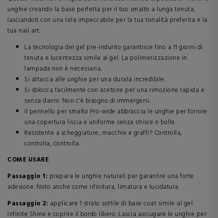
unghie creando la base perfetta per il tuo smalto a lunga tenuta,
lasciandoti con una tela impeccabile per la tua tonalità preferita e la
tua nail art.
La tecnologia del gel pre-indurito garantisce fino a 11 giorni di
tenuta e lucentezza simile al gel. La polimerizzazione in
lampada non è necessaria.
Si attacca alle unghie per una durata incredibile.
Si sblocca facilmente con acetone per una rimozione rapida e
senza danni. Non c'è bisogno di immergersi.
Il pennello per smalto Pro-wide abbraccia le unghie per fornire
una copertura liscia e uniforme senza strisce o bolle.
Resistente a scheggiature, macchie e graffi? Controlla,
controlla, controlla.
COME USARE
Passaggio 1:
prepara le unghie naturali per garantire una forte
adesione. Noto anche come rifinitura, limatura e lucidatura.
Passaggio 2:
applicare 1 strato sottile di base coat simile al gel
Infinite Shine e coprire il bordo libero. Lascia asciugare le unghie per