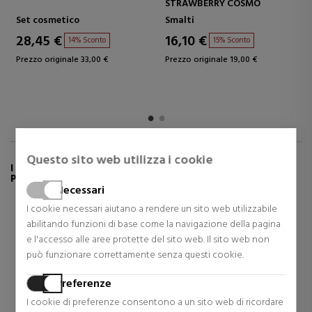
STRAWBERRY COSMO
Set cosmetico
Smalti
28,45 €
16,10 €
14% Sconto
15% Sconto
Prezzo originale 33,00 €
Prezzo originale 19,00 €
Questo sito web utilizza i cookie
I CLIENTI CHE HANNO ACQUISTATO QUESTO
PRODOTTO HANNO ANCHE COMPRATO:
Necessari
I cookie necessari aiutano a rendere un sito web utilizzabile
abilitando funzioni di base come la navigazione della pagina
e l'accesso alle aree protette del sito web. Il sito web non
può funzionare correttamente senza questi cookie.
Preferenze
I cookie di preferenze consentono a un sito web di ricordare