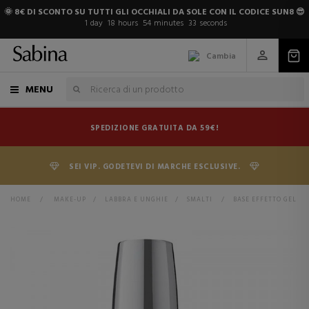
🌞 8€ DI SCONTO SU TUTTI GLI OCCHIALI DA SOLE CON IL CODICE SUN8 😎
1
day
18
hours
54
minutes
32
seconds
Cambia
MENU
SPEDIZIONE GRATUITA DA 59€!
SEI VIP. GODETEVI DI MARCHE ESCLUSIVE.
HOME
>
MAKE-UP
>
LABBRA E UNGHIE
>
SMALTI
>
BASE EFFETTO GEL