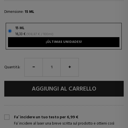
Dimensione:
15 ML
15 ML
16,33 €
(108,87 € / 100ml)
¡ÚLTIMAS UNIDADES!
Quantità:
AGGIUNGI AL CARRELLO
Fa’ incidere un tuo testo per 6,99 €
Fa’ incidere al laser una breve scritta sul prodotto e ottieni così