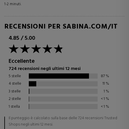
1-2 minuti.
RECENSIONI PER SABINA.COM/IT
4.85
/
5.00
Eccellente
724 recensioni negli ultimi 12 mesi
5 stelle
87
%
4 stelle
11
%
3 stelle
1
%
2 stelle
< 1
%
1 stella
< 1
%
Il punteggio è calcolato sulla base delle 724 recensioni Trusted
Shops negli ultimi 12 mesi.