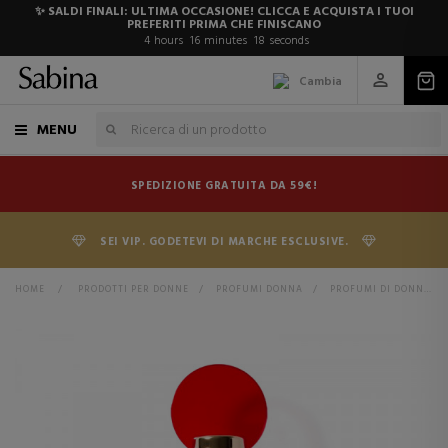
✨ SALDI FINALI: ULTIMA OCCASIONE! CLICCA E ACQUISTA I TUOI
PREFERITI PRIMA CHE FINISCANO
4
hours
16
minutes
18
seconds
Cambia
MENU
SPEDIZIONE GRATUITA DA 59€!
SEI VIP. GODETEVI DI MARCHE ESCLUSIVE.
HOME
>
PRODOTTI PER DONNE
>
PROFUMI DONNA
>
PROFUMI DI DONNA
>