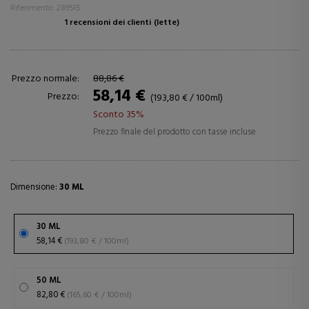
Riferimento: 289515
1 recensioni dei clienti
(lette)
Prezzo normale:
88,86 €
58,14 €
Prezzo:
(193,80 € / 100ml)
Sconto 35%
Prezzo finale del prodotto con tasse incluse
Dimensione:
30 ML
30 ML
58,14 €
(193,80 € / 100ml)
50 ML
82,80 €
(165,60 € / 100ml)