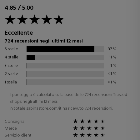
4.85
/
5.00
Eccellente
724 recensioni negli ultimi 12 mesi
5 stelle
87
%
4 stelle
11
%
3 stelle
1
%
2 stelle
< 1
%
1 stella
< 1
%
Il punteggio è calcolato sulla base delle 724 recensioni Trusted
Shops negli ultimi 12 mesi.
In totale sabinastore.com/it ha ricevuto 724 recensioni.
Consegna
Merce
Servizio clienti