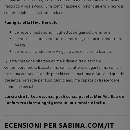
luminosità. Col tempo, il cuore floreale si intreccia con legni caldi e
l'accordo Akigalawood, una combinazione di patchouli e toni legnosi,
conferendole un carattere audace.
Famiglia olfattiva floreale
Le note di testa sono mughetto, bergamotto e limone.
Le note di cuore sono note verdi, rosa, gelsomino, ribes nero e
pesca.
Le note di fondo sono Akigalawood e muschio bianco.
Questa creazione olfattiva colma il divario tra classico e
contemporaneo: sofisticata, ma con carattere; elegante, ma con un
tocco inaspettato. È ideale per chi cerca una firma olfattiva di grande
presenza, versatile per l'uso quotidiano, ma capace di trascendere i
momenti speciali.
Lascia che la tua essenza parli senza parole: Miu Miu Eau de
Parfum trasforma ogni gesto in un simbolo di stile.
RECENSIONI PER SABINA.COM/IT