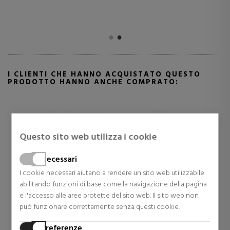
I CLIENTI CHE HANNO ACQUISTATO QUESTO
PRODOTTO HANNO ANCHE COMPRATO:
Questo sito web utilizza i cookie
Necessari
I cookie necessari aiutano a rendere un sito web utilizzabile
abilitando funzioni di base come la navigazione della pagina
e l'accesso alle aree protette del sito web. Il sito web non
può funzionare correttamente senza questi cookie.
ZADIG & VOLTAIRE
CAROLINA HERRERA
Preferenze