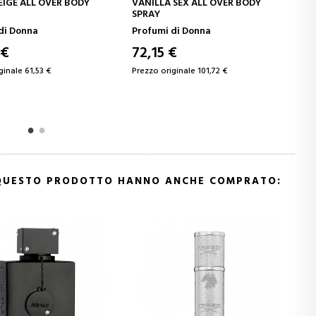
AGGIUNGI AL CARRELLO
AGGIUNGI AL CAR
VANILLA SEX ALL OVER BODY
SOLEIL NEIGE
SPRAY
Profumi di Donna
Eau de Parfum
72,15 €
73,10 €
Prezzo originale 101,72 €
Prezzo originale 98,42 €
 QUESTO PRODOTTO HANNO ANCHE COMPRATO: