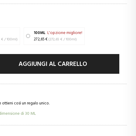
L'opzione migliore!
100ML
(389,40 € / 100ml)
272,65 €
(272,65 € / 100ml)
AGGIUNGI AL CARRELLO
e ottieni così un regalo unico.
dimensione di
30 ML