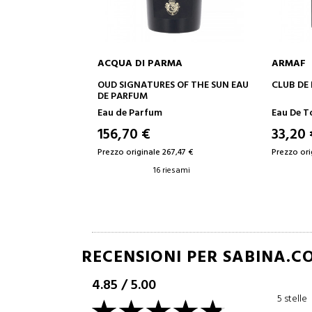
ACQUA DI PARMA
ARMAF
AGGIUNGI AL CARRELLO
AGGIUNGI AL CAR
OUD SIGNATURES OF THE SUN EAU
CLUB DE NUIT INTENS
DE PARFUM
Eau de Parfum
Eau De Toilette
156,70 €
33,20 €
49% Sconto
Prezzo originale 267,47 €
Prezzo originale 65,00 €
16 riesami
3 riesami
RECENSIONI PER SABINA.C
4.85
/
5.00
5 stelle