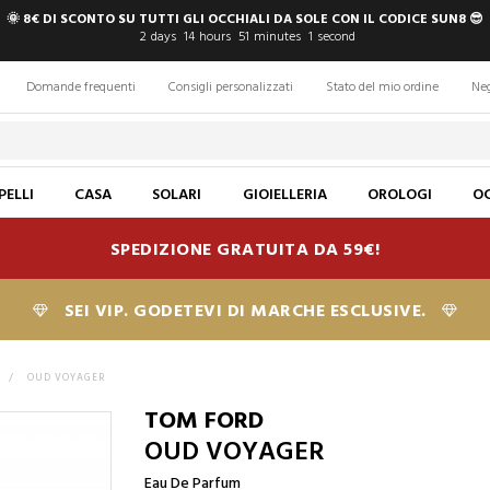
🌞 8€ DI SCONTO SU TUTTI GLI OCCHIALI DA SOLE CON IL CODICE SUN8 😎
2
days
14
hours
51
minutes
0
seconds
Domande frequenti
Consigli personalizzati
Stato del mio ordine
Ne
PELLI
CASA
SOLARI
GIOIELLERIA
OROLOGI
OC
SPEDIZIONE GRATUITA DA 59€!
SEI VIP. GODETEVI DI MARCHE ESCLUSIVE.
>
OUD VOYAGER
TOM FORD
OUD VOYAGER
Eau De Parfum