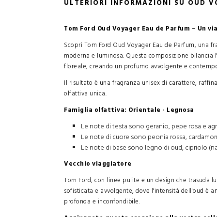
ULTERIORI INFORMAZIONI SU OUD 
Tom Ford Oud Voyager Eau de Parfum – Un viag
Scopri Tom Ford Oud Voyager Eau de Parfum, una frag
moderna e luminosa. Questa composizione bilancia l'
floreale, creando un profumo avvolgente e contemp
Il risultato è una fragranza unisex di carattere, raff
olfattiva unica.
Famiglia olfattiva: Orientale - Legnosa
Le note di testa sono geranio, pepe rosa e agr
Le note di cuore sono peonia rossa, cardamom
Le note di base sono legno di oud, cipriolo (n
Vecchio viaggiatore
Tom Ford, con linee pulite e un design che trasuda l
sofisticata e avvolgente, dove l'intensità dell'oud è 
profonda e inconfondibile.