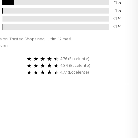
11
%
1
%
< 1
%
< 1
%
sioni Trusted Shops negli ultimi 12 mesi.
sioni.
4.76 (Eccelente)
4.84 (Eccelente)
4.77 (Eccelente)
o