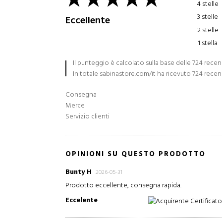
4 stelle
3 stelle
Eccellente
2 stelle
1 stella
Il punteggio è calcolato sulla base delle 724 recen
In totale sabinastore.com/it ha ricevuto 724 recen
Consegna
Merce
Servizio clienti
OPINIONI SU QUESTO PRODOTTO
Bunty H
2026-05-31
Prodotto eccellente, consegna rapida.
Eccelente
Acquirente Certificat