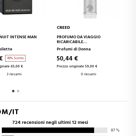
CREED
CREED
RELLO
AGGIUNGI AL CARRELLO
AGGIUNGI
E MAN
PROFUMO DA VIAGGIO
REFILLABLE TR
RICARICABILE
ATOMIZZATORE
ATOMIZZATORE DA VIAGGIO
Profumi di Donna
Profumi di Don
50,44 €
56,05 €
Prezzo originale 59,00 €
Prezzo originale 5
0 riesami
3 ri
OM/IT
724 recensioni negli ultimi 12 mesi
87
%