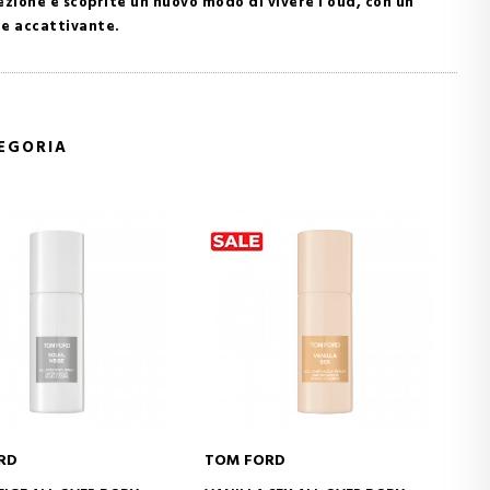
zione e scoprite un nuovo modo di vivere l'oud, con un
e accattivante.
TEGORIA
TOM FORD
TOM FORD