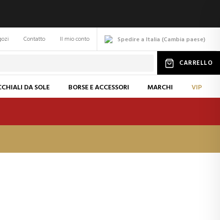
gozi
Contatto
Il mio conto
Spedire a Italia
(
Cambia
paese
)
CARRELLO
CHIALI DA SOLE
BORSE E ACCESSORI
MARCHI
VIP