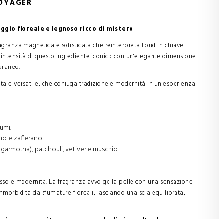
VOYAGER
gio floreale e legnoso ricco di mistero
ranza magnetica e sofisticata che reinterpreta l'oud in chiave
intensità di questo ingrediente iconico con un'elegante dimensione
oraneo.
inata e versatile, che coniuga tradizione e modernità in un'esperienza
umi.
o e zafferano.
agarmotha), patchouli, vetiver e muschio.
usso e modernità. La fragranza avvolge la pelle con una sensazione
ammorbidita da sfumature floreali, lasciando una scia equilibrata,