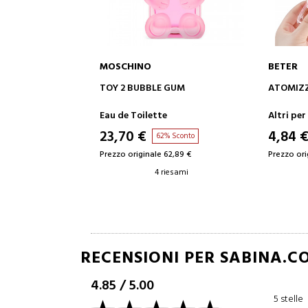
MOSCHINO
BETER
 AL CARRELLO
AGGIUNGI AL CARRELLO
AG
TOY 2 BUBBLE GUM
ATOMIZZ
M
Eau de Toilette
Altri per
23,70 €
4,84 
 Sconto
62% Sconto
6,59 €
Prezzo originale 62,89 €
Prezzo ori
iesami
4 riesami
RECENSIONI PER SABINA.C
4.85
/
5.00
5 stelle