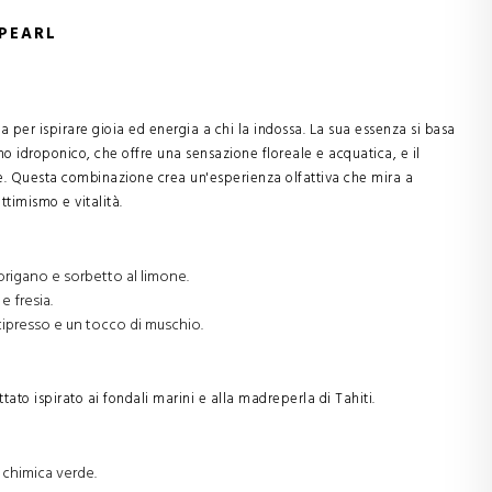
 PEARL
 per ispirare gioia ed energia a chi la indossa. La sua essenza si basa
o idroponico, che offre una sensazione floreale e acquatica, e il
e. Questa combinazione crea un'esperienza olfattiva che mira a
ttimismo e vitalità.
origano e sorbetto al limone.
e fresia.
cipresso e un tocco di muschio.
tato ispirato ai fondali marini e alla madreperla di Tahiti.
e chimica verde.