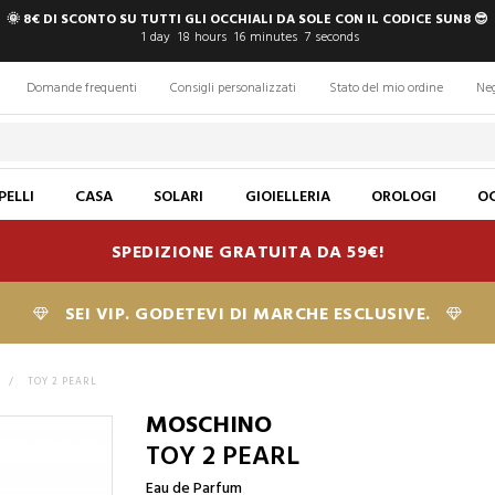
🌞 8€ DI SCONTO SU TUTTI GLI OCCHIALI DA SOLE CON IL CODICE SUN8 😎
1
day
18
hours
16
minutes
6
seconds
Domande frequenti
Consigli personalizzati
Stato del mio ordine
Ne
PELLI
CASA
SOLARI
GIOIELLERIA
OROLOGI
OC
SPEDIZIONE GRATUITA DA 59€!
SEI VIP. GODETEVI DI MARCHE ESCLUSIVE.
>
TOY 2 PEARL
MOSCHINO
TOY 2 PEARL
Eau de Parfum