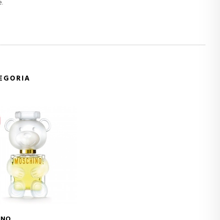
e.
TEGORIA
INO