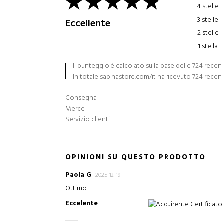
4 stelle
3 stelle
Eccellente
2 stelle
1 stella
Il punteggio è calcolato sulla base delle 724 recen
In totale sabinastore.com/it ha ricevuto 724 recen
Consegna
Merce
Servizio clienti
OPINIONI SU QUESTO PRODOTTO
Paola G
2025-12-19
Ottimo
Eccelente
Acquirente Certificat