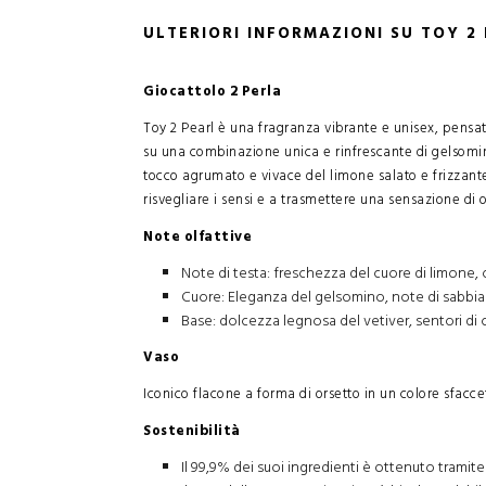
ULTERIORI INFORMAZIONI SU TOY 2
Giocattolo 2 Perla
Toy 2 Pearl è una fragranza vibrante e unisex, pensata
su una combinazione unica e rinfrescante di gelsomin
tocco agrumato e vivace del limone salato e frizzant
risvegliare i sensi e a trasmettere una sensazione di o
Note olfattive
Note di testa: freschezza del cuore di limone, 
Cuore: Eleganza del gelsomino, note di sabbia 
Base: dolcezza legnosa del vetiver, sentori di 
Vaso
Iconico flacone a forma di orsetto in un colore sfaccet
Sostenibilità
Il 99,9% dei suoi ingredienti è ottenuto tramit