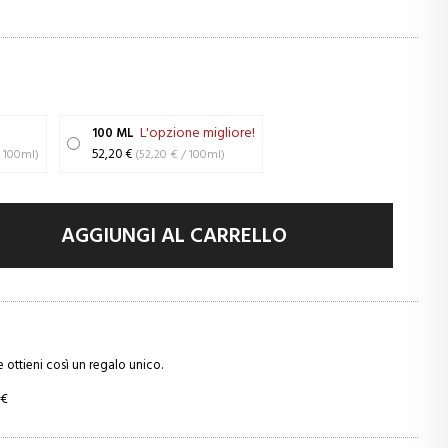
L'opzione migliore!
100 ML
89,20 € / 100ml)
52,20 €
(52,20 € / 100ml)
AGGIUNGI AL CARRELLO
e ottieni così un regalo unico.
 €