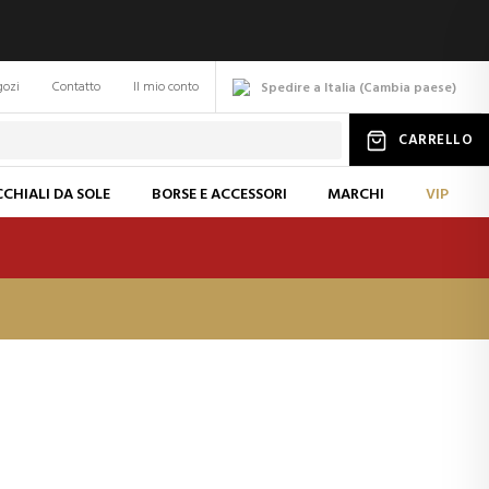
gozi
Contatto
Il mio conto
Spedire a Italia
(
Cambia
paese
)
CARRELLO
CHIALI DA SOLE
BORSE E ACCESSORI
MARCHI
VIP