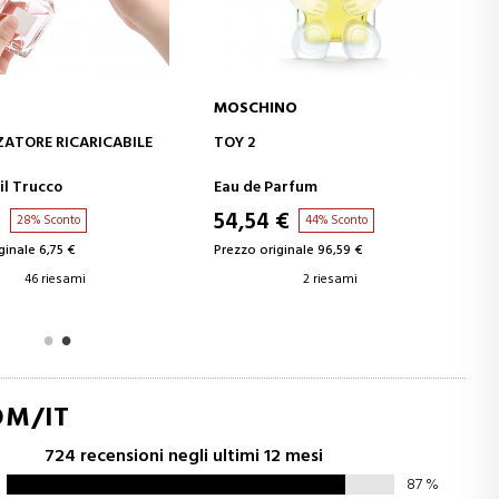
MOSCHINO
GIUNGI AL CARRELLO
AGGIUNGI AL CARRELLO
ATORE RICARICABILE
TOY 2
 il Trucco
Eau de Parfum
€
54,54 €
28% Sconto
44% Sconto
ginale 6,75 €
Prezzo originale 96,59 €
46 riesami
2 riesami
OM/IT
724 recensioni negli ultimi 12 mesi
87
%