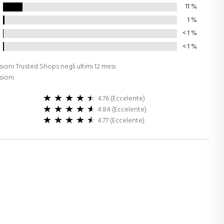
11
%
1
%
< 1
%
< 1
%
sioni Trusted Shops negli ultimi 12 mesi.
sioni.
4.76 (Eccelente)
4.84 (Eccelente)
4.77 (Eccelente)
o