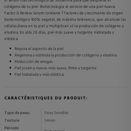
El serum más tecnológico de Sesderma para que despierte el
colágeno de tu piel. Biotecnología al servicio de una piel nueva.
Factor G Renew Serum contiene 7 factores de crecimiento de origen
biotecnológico 100% vegetal, de máxima tolerancia, que alcanzan las
células diana en tu piel y multiplican x3 la producción de colágeno y
elastina. En sólo 28 días, piel más suave y turgente. Hidratada y
elástica.
Mejora el aspecto de la piel.
Regenera y estimula la producción de colágeno y elastina.
Reducción de arrugas.
Piel joven y nueva: más suave, firme y turgente.
Piel hidratada y más elástica.
CARACTÉRISTIQUES DU PRODUIT:
Type de peau
Peau Sensible
Texture
Sérum
Période