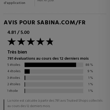
Nuit et jour
d'application
AVIS POUR SABINA.COM/FR
4.81
/
5.00
Très bien
781 évaluations au cours des 12 derniers mois
5 étoiles
88
%
4 étoiles
9
%
3 étoiles
1
%
2 étoiles
1
%
1 étoile
1
%
La note est calculée à partir des 781 avis Trusted Shops collectés
au cours des 12 derniers mois.