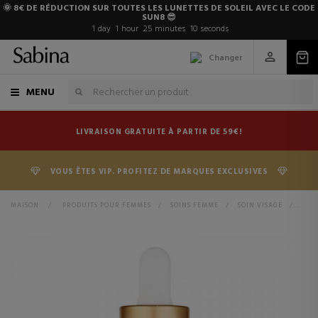
🌞 8€ DE RÉDUCTION SUR TOUTES LES LUNETTES DE SOLEIL AVEC LE CODE
SUN8 😎
1
day
1
hour
25
minutes
9
seconds
Changer
MENU
LIVRAISON GRATUITE À PARTIR DE 59€!
VOUS ÊTES VIP. PROFITEZ DE MARQUES EXCLUSIVES
MAISON
>
PRODUITS POUR FEMMES
>
SOINS FEMME
>
SOIN VISAGE
>
FAC