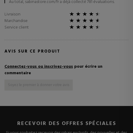
Au total, sabinastore.com/fr a déjà collecté 781 évaluations.
Livraison
Marchandise
Service client
AVIS SUR CE PRODUIT
Connectez-vous ou inscrivez-vous
pour écrire un
commentaire
Soyez le premier à donner votre avis
RECEVOIR DES OFFRES SPÉCIALES
Si vous souhaitez recevoir des rabais exclusifs, des nouvelles et des